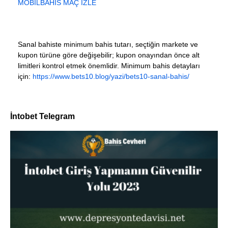
MOBILBAHIS MAÇ İZLE
Sanal bahiste minimum bahis tutarı, seçtiğin markete ve
kupon türüne göre değişebilir; kupon onayından önce alt
limitleri kontrol etmek önemlidir. Minimum bahis detayları
için:
https://www.bets10.blog/yazi/bets10-sanal-bahis/
İntobet Telegram