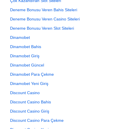
Çok Kazandıran Slot Siteleri
Deneme Bonusu Veren Bahis Siteleri
Deneme Bonusu Veren Casino Siteleri
Deneme Bonusu Veren Slot Siteleri
Dinamobet
Dinamobet Bahis
Dinamobet Giriş
Dinamobet Güncel
Dinamobet Para Çekme
Dinamobet Yeni Giriş
Discount Casino
Discount Casino Bahis
Discount Casino Giriş
Discount Casino Para Çekme