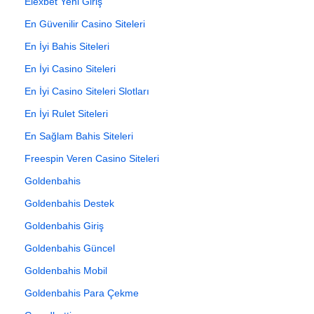
Elexbet Yeni Giriş
En Güvenilir Casino Siteleri
En İyi Bahis Siteleri
En İyi Casino Siteleri
En İyi Casino Siteleri Slotları
En İyi Rulet Siteleri
En Sağlam Bahis Siteleri
Freespin Veren Casino Siteleri
Goldenbahis
Goldenbahis Destek
Goldenbahis Giriş
Goldenbahis Güncel
Goldenbahis Mobil
Goldenbahis Para Çekme