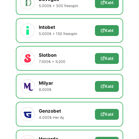
Katıl
5.000₺ + 300 freespin
Intobet
Katıl
5.000₺ + 150 freespin
Slotbon
Katıl
7.500₺ + %200
Milyar
Katıl
8.000₺
Genzobet
Katıl
4.000₺ Her Ay
Hovarda