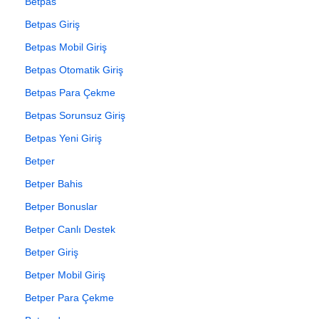
Betpas
Betpas Giriş
Betpas Mobil Giriş
Betpas Otomatik Giriş
Betpas Para Çekme
Betpas Sorunsuz Giriş
Betpas Yeni Giriş
Betper
Betper Bahis
Betper Bonuslar
Betper Canlı Destek
Betper Giriş
Betper Mobil Giriş
Betper Para Çekme