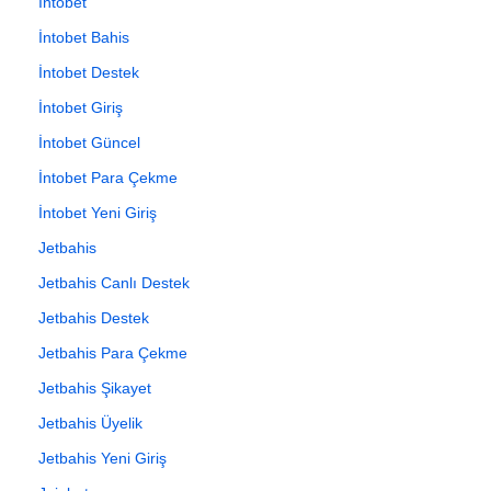
İntobet
İntobet Bahis
İntobet Destek
İntobet Giriş
İntobet Güncel
İntobet Para Çekme
İntobet Yeni Giriş
Jetbahis
Jetbahis Canlı Destek
Jetbahis Destek
Jetbahis Para Çekme
Jetbahis Şikayet
Jetbahis Üyelik
Jetbahis Yeni Giriş