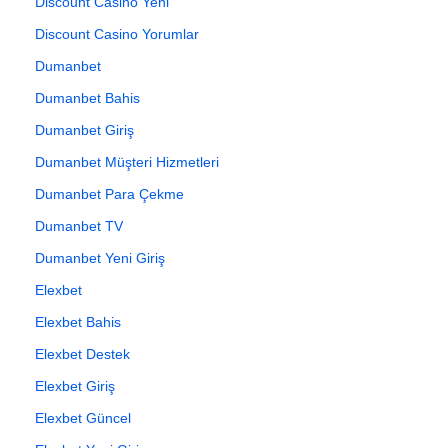
Discount Casino Yeni
Discount Casino Yorumlar
Dumanbet
Dumanbet Bahis
Dumanbet Giriş
Dumanbet Müşteri Hizmetleri
Dumanbet Para Çekme
Dumanbet TV
Dumanbet Yeni Giriş
Elexbet
Elexbet Bahis
Elexbet Destek
Elexbet Giriş
Elexbet Güncel