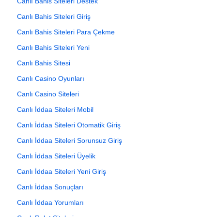
Canlı Bahis Siteleri Destek
Canlı Bahis Siteleri Giriş
Canlı Bahis Siteleri Para Çekme
Canlı Bahis Siteleri Yeni
Canlı Bahis Sitesi
Canlı Casino Oyunları
Canlı Casino Siteleri
Canlı İddaa Siteleri Mobil
Canlı İddaa Siteleri Otomatik Giriş
Canlı İddaa Siteleri Sorunsuz Giriş
Canlı İddaa Siteleri Üyelik
Canlı İddaa Siteleri Yeni Giriş
Canlı İddaa Sonuçları
Canlı İddaa Yorumları