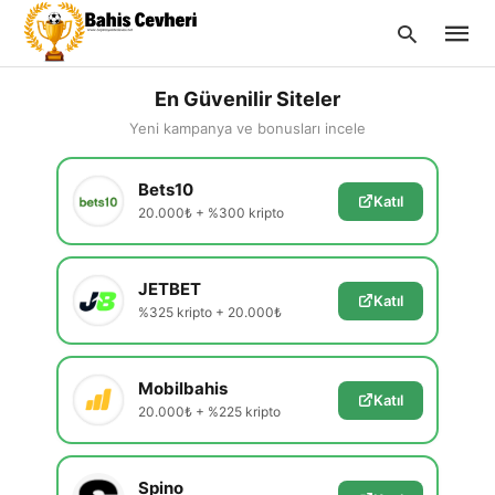
En Güvenilir Siteler
Yeni kampanya ve bonusları incele
Type
Bets10
your
Katıl
searc
20.000₺ + %300 kripto
query
and
hit
enter:
JETBET
Katıl
%325 kripto + 20.000₺
Mobilbahis
Katıl
20.000₺ + %225 kripto
Spino