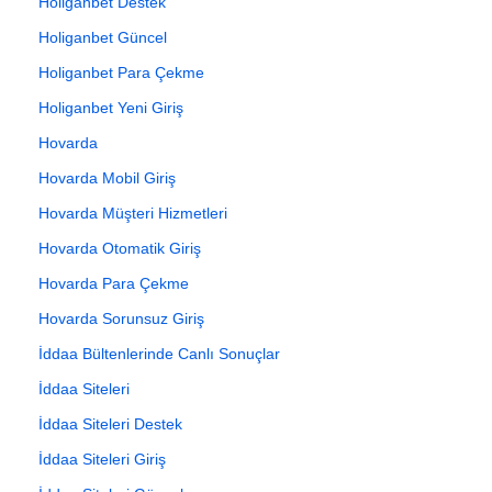
Holiganbet Destek
Holiganbet Güncel
Holiganbet Para Çekme
Holiganbet Yeni Giriş
Hovarda
Hovarda Mobil Giriş
Hovarda Müşteri Hizmetleri
Hovarda Otomatik Giriş
Hovarda Para Çekme
Hovarda Sorunsuz Giriş
İddaa Bültenlerinde Canlı Sonuçlar
İddaa Siteleri
İddaa Siteleri Destek
İddaa Siteleri Giriş