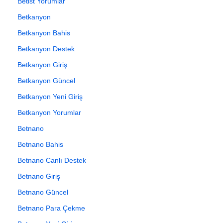
Betist Yorumlar
Betkanyon
Betkanyon Bahis
Betkanyon Destek
Betkanyon Giriş
Betkanyon Güncel
Betkanyon Yeni Giriş
Betkanyon Yorumlar
Betnano
Betnano Bahis
Betnano Canlı Destek
Betnano Giriş
Betnano Güncel
Betnano Para Çekme