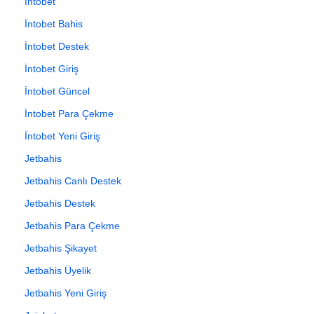
İntobet
İntobet Bahis
İntobet Destek
İntobet Giriş
İntobet Güncel
İntobet Para Çekme
İntobet Yeni Giriş
Jetbahis
Jetbahis Canlı Destek
Jetbahis Destek
Jetbahis Para Çekme
Jetbahis Şikayet
Jetbahis Üyelik
Jetbahis Yeni Giriş