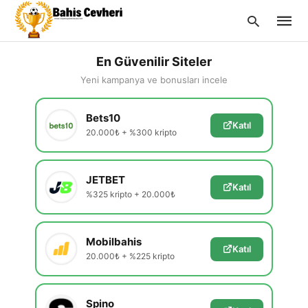
En Güvenilir Siteler
Yeni kampanya ve bonusları incele
Type
Bets10
your
Katıl
searc
20.000₺ + %300 kripto
query
and
hit
enter:
JETBET
Katıl
%325 kripto + 20.000₺
Mobilbahis
Katıl
20.000₺ + %225 kripto
Spino