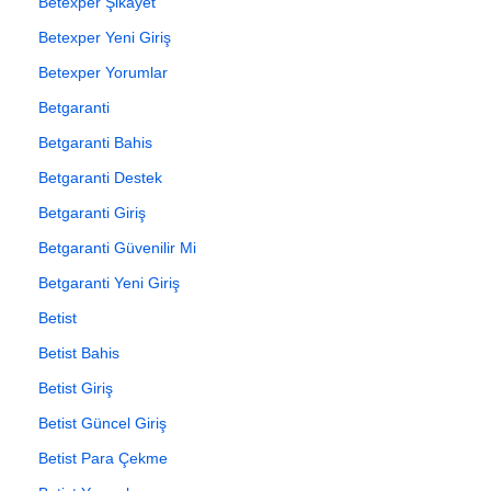
Betexper Şikayet
Betexper Yeni Giriş
Betexper Yorumlar
Betgaranti
Betgaranti Bahis
Betgaranti Destek
Betgaranti Giriş
Betgaranti Güvenilir Mi
Betgaranti Yeni Giriş
Betist
Betist Bahis
Betist Giriş
Betist Güncel Giriş
Betist Para Çekme