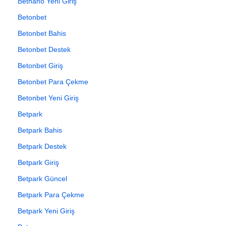
Betnano Yeni Giriş
Betonbet
Betonbet Bahis
Betonbet Destek
Betonbet Giriş
Betonbet Para Çekme
Betonbet Yeni Giriş
Betpark
Betpark Bahis
Betpark Destek
Betpark Giriş
Betpark Güncel
Betpark Para Çekme
Betpark Yeni Giriş