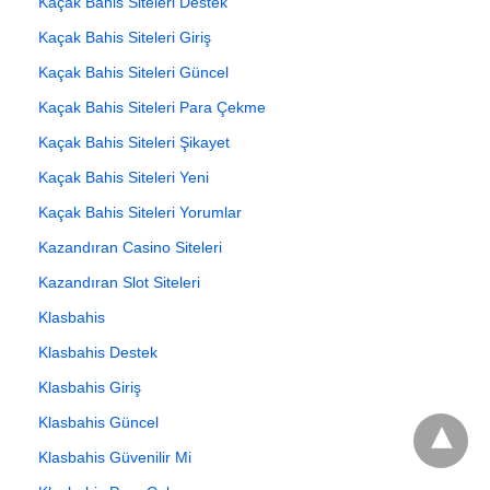
Kaçak Bahis Siteleri Destek
Kaçak Bahis Siteleri Giriş
Kaçak Bahis Siteleri Güncel
Kaçak Bahis Siteleri Para Çekme
Kaçak Bahis Siteleri Şikayet
Kaçak Bahis Siteleri Yeni
Kaçak Bahis Siteleri Yorumlar
Kazandıran Casino Siteleri
Kazandıran Slot Siteleri
Klasbahis
Klasbahis Destek
Klasbahis Giriş
Klasbahis Güncel
Klasbahis Güvenilir Mi