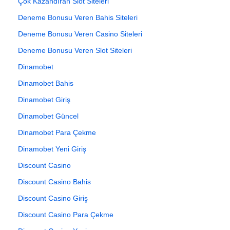
Çok Kazandıran Slot Siteleri
Deneme Bonusu Veren Bahis Siteleri
Deneme Bonusu Veren Casino Siteleri
Deneme Bonusu Veren Slot Siteleri
Dinamobet
Dinamobet Bahis
Dinamobet Giriş
Dinamobet Güncel
Dinamobet Para Çekme
Dinamobet Yeni Giriş
Discount Casino
Discount Casino Bahis
Discount Casino Giriş
Discount Casino Para Çekme