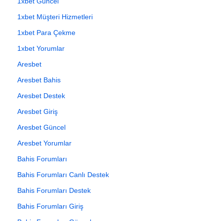
1xbet Güncel
1xbet Müşteri Hizmetleri
1xbet Para Çekme
1xbet Yorumlar
Aresbet
Aresbet Bahis
Aresbet Destek
Aresbet Giriş
Aresbet Güncel
Aresbet Yorumlar
Bahis Forumları
Bahis Forumları Canlı Destek
Bahis Forumları Destek
Bahis Forumları Giriş