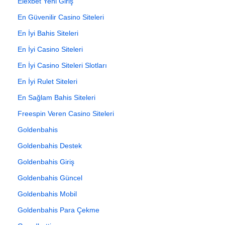
Elexbet Yeni Giriş
En Güvenilir Casino Siteleri
En İyi Bahis Siteleri
En İyi Casino Siteleri
En İyi Casino Siteleri Slotları
En İyi Rulet Siteleri
En Sağlam Bahis Siteleri
Freespin Veren Casino Siteleri
Goldenbahis
Goldenbahis Destek
Goldenbahis Giriş
Goldenbahis Güncel
Goldenbahis Mobil
Goldenbahis Para Çekme