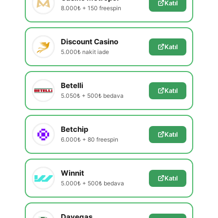
Katıl
8.000₺ + 150 freespin
Discount Casino
Katıl
5.000₺ nakit iade
Betelli
Katıl
5.050₺ + 500₺ bedava
Betchip
Katıl
6.000₺ + 80 freespin
Winnit
Katıl
5.000₺ + 500₺ bedava
Davegas