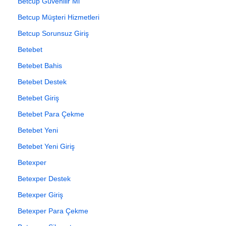
Betcup Güvenilir Mi
Betcup Müşteri Hizmetleri
Betcup Sorunsuz Giriş
Betebet
Betebet Bahis
Betebet Destek
Betebet Giriş
Betebet Para Çekme
Betebet Yeni
Betebet Yeni Giriş
Betexper
Betexper Destek
Betexper Giriş
Betexper Para Çekme