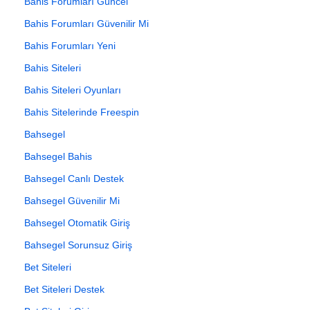
Bahis Forumları Güncel
Bahis Forumları Güvenilir Mi
Bahis Forumları Yeni
Bahis Siteleri
Bahis Siteleri Oyunları
Bahis Sitelerinde Freespin
Bahsegel
Bahsegel Bahis
Bahsegel Canlı Destek
Bahsegel Güvenilir Mi
Bahsegel Otomatik Giriş
Bahsegel Sorunsuz Giriş
Bet Siteleri
Bet Siteleri Destek