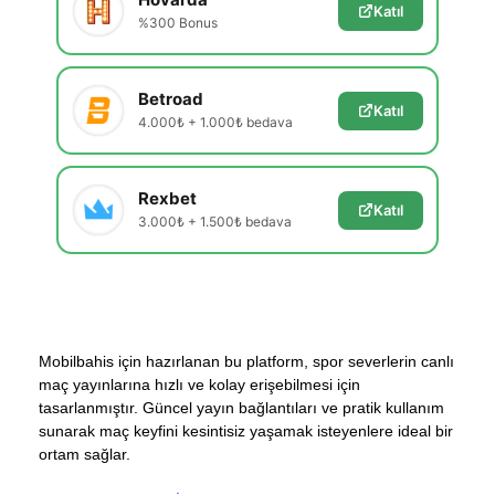
Katıl
%300 Bonus
Betroad
Katıl
4.000₺ + 1.000₺ bedava
Rexbet
Katıl
3.000₺ + 1.500₺ bedava
Mobilbahis için hazırlanan bu platform, spor severlerin canlı
maç yayınlarına hızlı ve kolay erişebilmesi için
tasarlanmıştır. Güncel yayın bağlantıları ve pratik kullanım
sunarak maç keyfini kesintisiz yaşamak isteyenlere ideal bir
ortam sağlar.