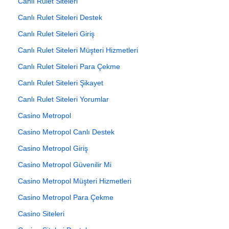
Canlı Rulet Siteleri
Canlı Rulet Siteleri Destek
Canlı Rulet Siteleri Giriş
Canlı Rulet Siteleri Müşteri Hizmetleri
Canlı Rulet Siteleri Para Çekme
Canlı Rulet Siteleri Şikayet
Canlı Rulet Siteleri Yorumlar
Casino Metropol
Casino Metropol Canlı Destek
Casino Metropol Giriş
Casino Metropol Güvenilir Mi
Casino Metropol Müşteri Hizmetleri
Casino Metropol Para Çekme
Casino Siteleri