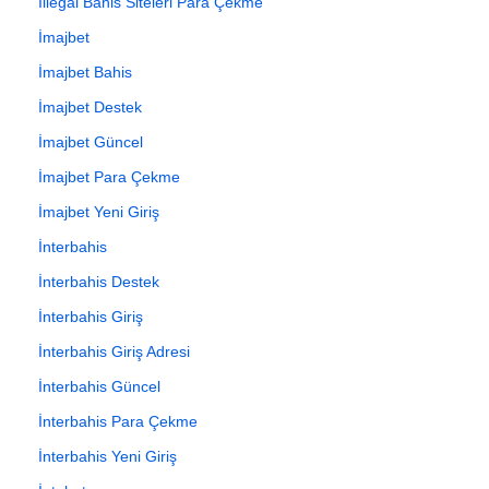
İllegal Bahis Siteleri Para Çekme
İmajbet
İmajbet Bahis
İmajbet Destek
İmajbet Güncel
İmajbet Para Çekme
İmajbet Yeni Giriş
İnterbahis
İnterbahis Destek
İnterbahis Giriş
İnterbahis Giriş Adresi
İnterbahis Güncel
İnterbahis Para Çekme
İnterbahis Yeni Giriş