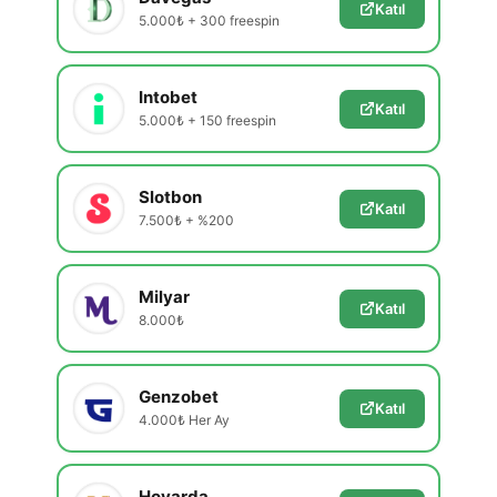
Katıl
5.000₺ + 300 freespin
Intobet
Katıl
5.000₺ + 150 freespin
Slotbon
Katıl
7.500₺ + %200
Milyar
Katıl
8.000₺
Genzobet
Katıl
4.000₺ Her Ay
Hovarda