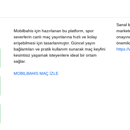
Sanal b
Mobilbahis için hazırlanan bu platform, spor
markete
severlerin canlı maç yayınlarına hızlı ve kolay
onayınd
erişebilmesi için tasarlanmıştır. Güncel yayın
önemlid
bağlantıları ve pratik kullanım sunarak maç keyfini
https:/
kesintisiz yaşamak isteyenlere ideal bir ortam
sağlar.
MOBILBAHIS MAÇ İZLE