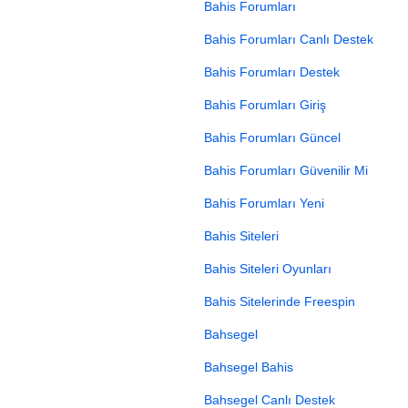
Bahis Forumları
Bahis Forumları Canlı Destek
Bahis Forumları Destek
Bahis Forumları Giriş
Bahis Forumları Güncel
Bahis Forumları Güvenilir Mi
Bahis Forumları Yeni
Bahis Siteleri
Bahis Siteleri Oyunları
Bahis Sitelerinde Freespin
Bahsegel
Bahsegel Bahis
Bahsegel Canlı Destek