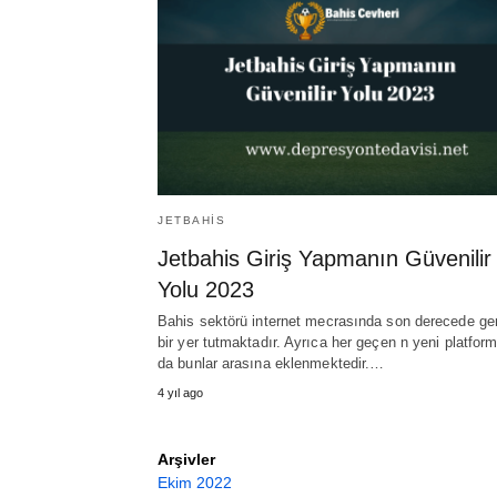
JETBAHIS
Jetbahis Giriş Yapmanın Güvenilir
Yolu 2023
Bahis sektörü internet mecrasında son derecede ge
bir yer tutmaktadır. Ayrıca her geçen n yeni platform
da bunlar arasına eklenmektedir.…
4 yıl ago
Arşivler
Ekim 2022