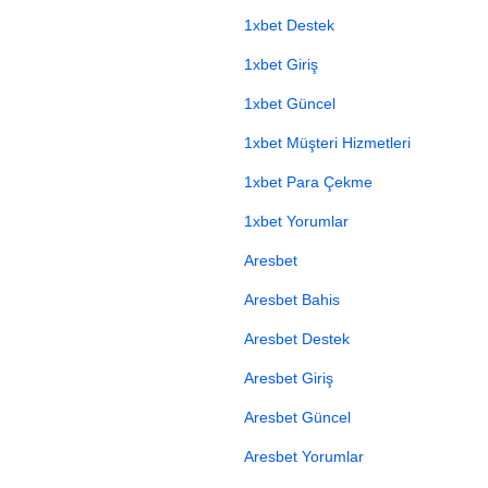
1xbet Destek
1xbet Giriş
1xbet Güncel
1xbet Müşteri Hizmetleri
1xbet Para Çekme
1xbet Yorumlar
Aresbet
Aresbet Bahis
Aresbet Destek
Aresbet Giriş
Aresbet Güncel
Aresbet Yorumlar