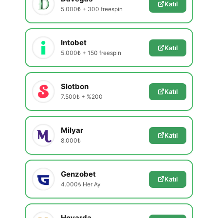
Katıl
5.000₺ + 300 freespin
Intobet
Katıl
5.000₺ + 150 freespin
Slotbon
Katıl
7.500₺ + %200
Milyar
Katıl
8.000₺
Genzobet
Katıl
4.000₺ Her Ay
Hovarda