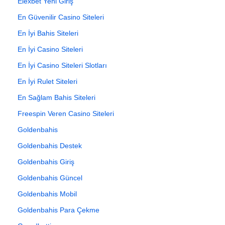
Elexbet Yeni Giriş
En Güvenilir Casino Siteleri
En İyi Bahis Siteleri
En İyi Casino Siteleri
En İyi Casino Siteleri Slotları
En İyi Rulet Siteleri
En Sağlam Bahis Siteleri
Freespin Veren Casino Siteleri
Goldenbahis
Goldenbahis Destek
Goldenbahis Giriş
Goldenbahis Güncel
Goldenbahis Mobil
Goldenbahis Para Çekme