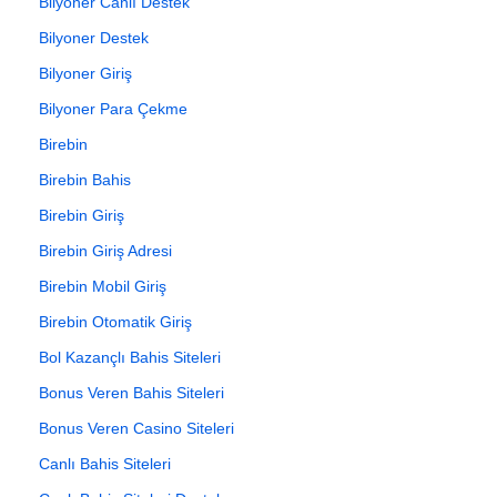
Bilyoner Canlı Destek
Bilyoner Destek
Bilyoner Giriş
Bilyoner Para Çekme
Birebin
Birebin Bahis
Birebin Giriş
Birebin Giriş Adresi
Birebin Mobil Giriş
Birebin Otomatik Giriş
Bol Kazançlı Bahis Siteleri
Bonus Veren Bahis Siteleri
Bonus Veren Casino Siteleri
Canlı Bahis Siteleri