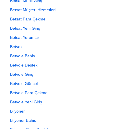
Betsat Mobil Giriş
Betsat Müşteri Hizmetleri
Betsat Para Çekme
Betsat Yeni Giriş
Betsat Yorumlar
Betvole
Betvole Bahis
Betvole Destek
Betvole Giriş
Betvole Güncel
Betvole Para Çekme
Betvole Yeni Giriş
Bilyoner
Bilyoner Bahis