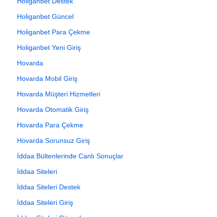
Holiganbet Destek
Holiganbet Güncel
Holiganbet Para Çekme
Holiganbet Yeni Giriş
Hovarda
Hovarda Mobil Giriş
Hovarda Müşteri Hizmetleri
Hovarda Otomatik Giriş
Hovarda Para Çekme
Hovarda Sorunsuz Giriş
İddaa Bültenlerinde Canlı Sonuçlar
İddaa Siteleri
İddaa Siteleri Destek
İddaa Siteleri Giriş