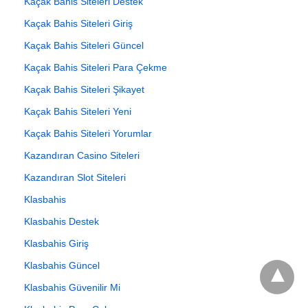
Kaçak Bahis Siteleri Destek
Kaçak Bahis Siteleri Giriş
Kaçak Bahis Siteleri Güncel
Kaçak Bahis Siteleri Para Çekme
Kaçak Bahis Siteleri Şikayet
Kaçak Bahis Siteleri Yeni
Kaçak Bahis Siteleri Yorumlar
Kazandıran Casino Siteleri
Kazandıran Slot Siteleri
Klasbahis
Klasbahis Destek
Klasbahis Giriş
Klasbahis Güncel
Klasbahis Güvenilir Mi