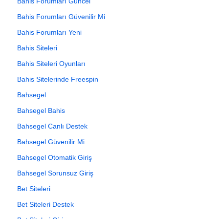
Bahis Forumları Güncel
Bahis Forumları Güvenilir Mi
Bahis Forumları Yeni
Bahis Siteleri
Bahis Siteleri Oyunları
Bahis Sitelerinde Freespin
Bahsegel
Bahsegel Bahis
Bahsegel Canlı Destek
Bahsegel Güvenilir Mi
Bahsegel Otomatik Giriş
Bahsegel Sorunsuz Giriş
Bet Siteleri
Bet Siteleri Destek