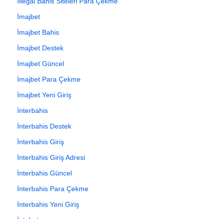
İllegal Bahis Siteleri Para Çekme
İmajbet
İmajbet Bahis
İmajbet Destek
İmajbet Güncel
İmajbet Para Çekme
İmajbet Yeni Giriş
İnterbahis
İnterbahis Destek
İnterbahis Giriş
İnterbahis Giriş Adresi
İnterbahis Güncel
İnterbahis Para Çekme
İnterbahis Yeni Giriş