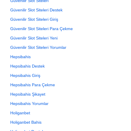
Güvenilir Slot Siteleri
Güvenilir Slot Siteleri Destek
Güvenilir Slot Siteleri Giriş
Güvenilir Slot Siteleri Para Çekme
Güvenilir Slot Siteleri Yeni
Güvenilir Slot Siteleri Yorumlar
Hepsibahis
Hepsibahis Destek
Hepsibahis Giriş
Hepsibahis Para Çekme
Hepsibahis Şikayet
Hepsibahis Yorumlar
Holiganbet
Holiganbet Bahis