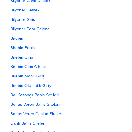
Bilyoner Canlı Destek
Bilyoner Destek
Bilyoner Giriş
Bilyoner Para Çekme
Birebin
Birebin Bahis
Birebin Giriş
Birebin Giriş Adresi
Birebin Mobil Giriş
Birebin Otomatik Giriş
Bol Kazançlı Bahis Siteleri
Bonus Veren Bahis Siteleri
Bonus Veren Casino Siteleri
Canlı Bahis Siteleri