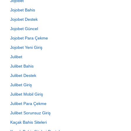
Jojobet
Jojobet Bahis
Jojobet Destek
Jojobet Güncel
Jojobet Para Çekme
Jojobet Yeni Giriş
Julibet
Julibet Bahis
Julibet Destek
Julibet Giriş
Julibet Mobil Giriş
Julibet Para Çekme
Julibet Sorunsuz Giriş
Kaçak Bahis Siteleri