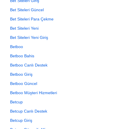
Bet Siteleri Giriş
Bet Siteleri Güncel
Bet Siteleri Para Çekme
Bet Siteleri Yeni
Bet Siteleri Yeni Giriş
Betboo
Betboo Bahis
Betboo Canlı Destek
Betboo Giriş
Betboo Güncel
Betboo Müşteri Hizmetleri
Betcup
Betcup Canlı Destek
Betcup Giriş