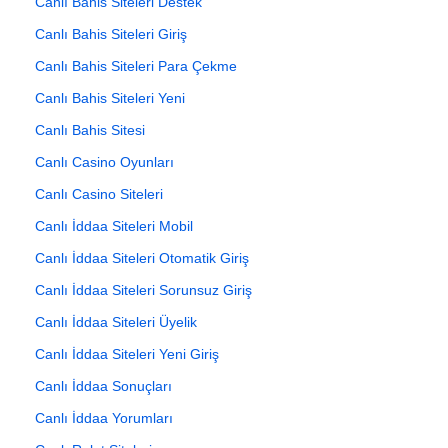
Canlı Bahis Siteleri Destek
Canlı Bahis Siteleri Giriş
Canlı Bahis Siteleri Para Çekme
Canlı Bahis Siteleri Yeni
Canlı Bahis Sitesi
Canlı Casino Oyunları
Canlı Casino Siteleri
Canlı İddaa Siteleri Mobil
Canlı İddaa Siteleri Otomatik Giriş
Canlı İddaa Siteleri Sorunsuz Giriş
Canlı İddaa Siteleri Üyelik
Canlı İddaa Siteleri Yeni Giriş
Canlı İddaa Sonuçları
Canlı İddaa Yorumları