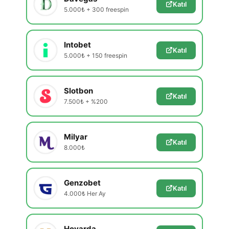
Katıl
5.000₺ + 300 freespin
Intobet
Katıl
5.000₺ + 150 freespin
Slotbon
Katıl
7.500₺ + %200
Milyar
Katıl
8.000₺
Genzobet
Katıl
4.000₺ Her Ay
Hovarda