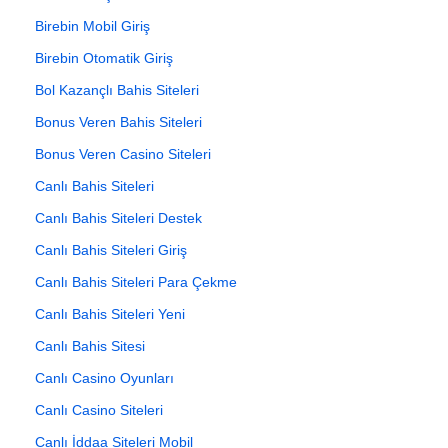
Birebin Mobil Giriş
Birebin Otomatik Giriş
Bol Kazançlı Bahis Siteleri
Bonus Veren Bahis Siteleri
Bonus Veren Casino Siteleri
Canlı Bahis Siteleri
Canlı Bahis Siteleri Destek
Canlı Bahis Siteleri Giriş
Canlı Bahis Siteleri Para Çekme
Canlı Bahis Siteleri Yeni
Canlı Bahis Sitesi
Canlı Casino Oyunları
Canlı Casino Siteleri
Canlı İddaa Siteleri Mobil