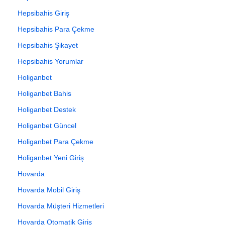
Hepsibahis Giriş
Hepsibahis Para Çekme
Hepsibahis Şikayet
Hepsibahis Yorumlar
Holiganbet
Holiganbet Bahis
Holiganbet Destek
Holiganbet Güncel
Holiganbet Para Çekme
Holiganbet Yeni Giriş
Hovarda
Hovarda Mobil Giriş
Hovarda Müşteri Hizmetleri
Hovarda Otomatik Giriş