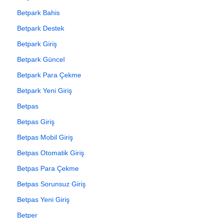
Betpark Bahis
Betpark Destek
Betpark Giriş
Betpark Güncel
Betpark Para Çekme
Betpark Yeni Giriş
Betpas
Betpas Giriş
Betpas Mobil Giriş
Betpas Otomatik Giriş
Betpas Para Çekme
Betpas Sorunsuz Giriş
Betpas Yeni Giriş
Betper