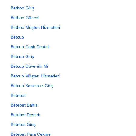
Betboo Giriş
Betboo Güncel
Betboo Müşteri Hizmetleri
Betcup
Betcup Canlı Destek
Betcup Giriş
Betcup Güvenilir Mi
Betcup Müşteri Hizmetleri
Betcup Sorunsuz Giriş
Betebet
Betebet Bahis
Betebet Destek
Betebet Giriş
Betebet Para Çekme