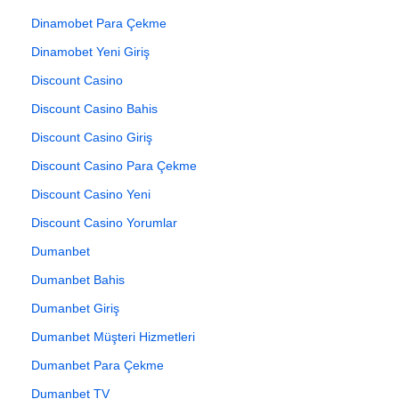
Dinamobet Para Çekme
Dinamobet Yeni Giriş
Discount Casino
Discount Casino Bahis
Discount Casino Giriş
Discount Casino Para Çekme
Discount Casino Yeni
Discount Casino Yorumlar
Dumanbet
Dumanbet Bahis
Dumanbet Giriş
Dumanbet Müşteri Hizmetleri
Dumanbet Para Çekme
Dumanbet TV