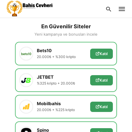
En Güvenilir Siteler
Yeni kampanya ve bonusları incele
Type
Bets10
your
Katıl
searc
20.000₺ + %300 kripto
query
and
hit
enter:
JETBET
Katıl
%325 kripto + 20.000₺
Mobilbahis
Katıl
20.000₺ + %225 kripto
Spino