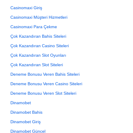
Casinomaxi Giriş
Casinomaxi Müşteri Hizmetleri
Casinomaxi Para Çekme
Çok Kazandıran Bahis Siteleri
Çok Kazandıran Casino Siteleri
Çok Kazandıran Slot Oyunları
Çok Kazandıran Slot Siteleri
Deneme Bonusu Veren Bahis Siteleri
Deneme Bonusu Veren Casino Siteleri
Deneme Bonusu Veren Slot Siteleri
Dinamobet
Dinamobet Bahis
Dinamobet Giriş
Dinamobet Güncel