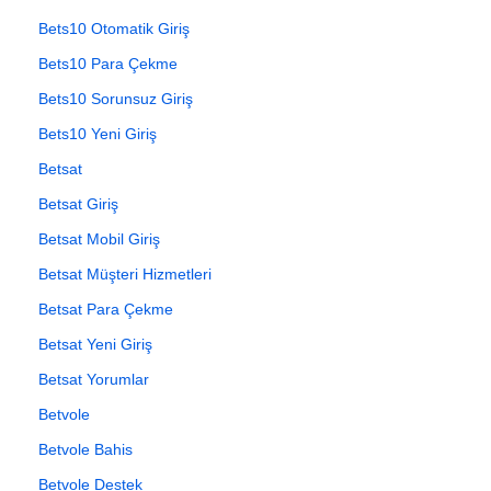
Bets10 Otomatik Giriş
Bets10 Para Çekme
Bets10 Sorunsuz Giriş
Bets10 Yeni Giriş
Betsat
Betsat Giriş
Betsat Mobil Giriş
Betsat Müşteri Hizmetleri
Betsat Para Çekme
Betsat Yeni Giriş
Betsat Yorumlar
Betvole
Betvole Bahis
Betvole Destek