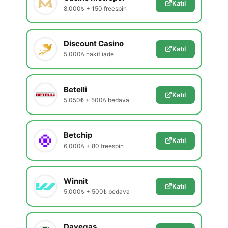
Katıl
8.000₺ + 150 freespin
Discount Casino
Katıl
5.000₺ nakit iade
Betelli
Katıl
5.050₺ + 500₺ bedava
Betchip
Katıl
6.000₺ + 80 freespin
Winnit
Katıl
5.000₺ + 500₺ bedava
Davegas