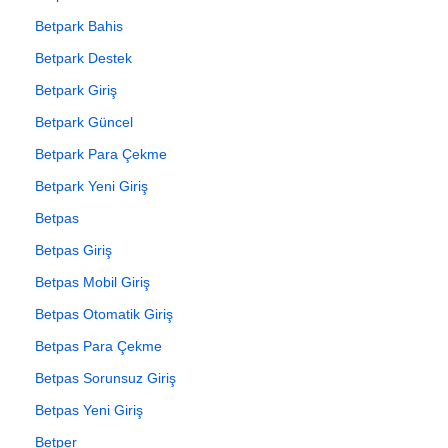
Betpark Bahis
Betpark Destek
Betpark Giriş
Betpark Güncel
Betpark Para Çekme
Betpark Yeni Giriş
Betpas
Betpas Giriş
Betpas Mobil Giriş
Betpas Otomatik Giriş
Betpas Para Çekme
Betpas Sorunsuz Giriş
Betpas Yeni Giriş
Betper