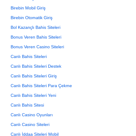
Birebin Mobil Giriş
Birebin Otomatik Giriş
Bol Kazançlı Bahis Siteleri
Bonus Veren Bahis Siteleri
Bonus Veren Casino Siteleri
Canlı Bahis Siteleri
Canlı Bahis Siteleri Destek
Canlı Bahis Siteleri Giriş
Canlı Bahis Siteleri Para Çekme
Canlı Bahis Siteleri Yeni
Canlı Bahis Sitesi
Canlı Casino Oyunları
Canlı Casino Siteleri
Canlı İddaa Siteleri Mobil