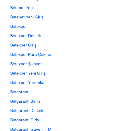
Betebet Yeni
Betebet Yeni Giriş
Betexper
Betexper Destek
Betexper Giriş
Betexper Para Çekme
Betexper Şikayet
Betexper Yeni Giriş
Betexper Yorumlar
Betgaranti
Betgaranti Bahis
Betgaranti Destek
Betgaranti Giriş
Betgaranti Güvenilir Mi