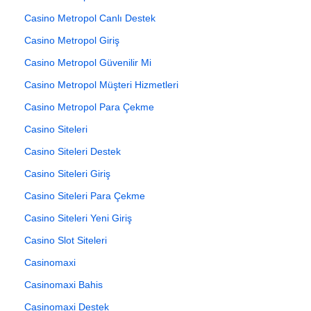
Casino Metropol Canlı Destek
Casino Metropol Giriş
Casino Metropol Güvenilir Mi
Casino Metropol Müşteri Hizmetleri
Casino Metropol Para Çekme
Casino Siteleri
Casino Siteleri Destek
Casino Siteleri Giriş
Casino Siteleri Para Çekme
Casino Siteleri Yeni Giriş
Casino Slot Siteleri
Casinomaxi
Casinomaxi Bahis
Casinomaxi Destek