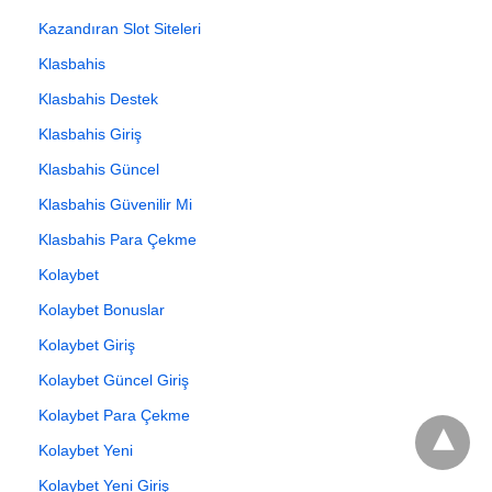
Kazandıran Slot Siteleri
Klasbahis
Klasbahis Destek
Klasbahis Giriş
Klasbahis Güncel
Klasbahis Güvenilir Mi
Klasbahis Para Çekme
Kolaybet
Kolaybet Bonuslar
Kolaybet Giriş
Kolaybet Güncel Giriş
Kolaybet Para Çekme
Kolaybet Yeni
Kolaybet Yeni Giriş