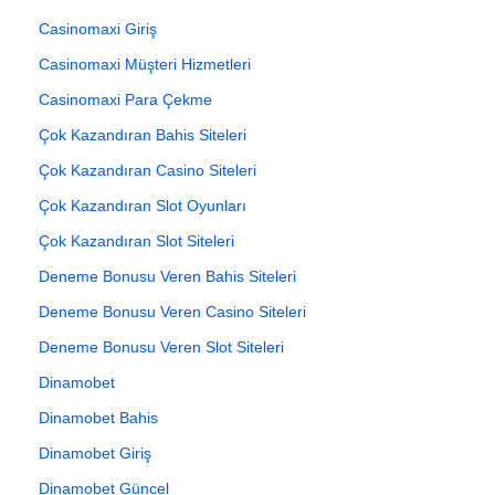
Casinomaxi Giriş
Casinomaxi Müşteri Hizmetleri
Casinomaxi Para Çekme
Çok Kazandıran Bahis Siteleri
Çok Kazandıran Casino Siteleri
Çok Kazandıran Slot Oyunları
Çok Kazandıran Slot Siteleri
Deneme Bonusu Veren Bahis Siteleri
Deneme Bonusu Veren Casino Siteleri
Deneme Bonusu Veren Slot Siteleri
Dinamobet
Dinamobet Bahis
Dinamobet Giriş
Dinamobet Güncel