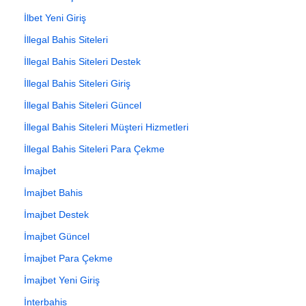
İlbet Yeni Giriş
İllegal Bahis Siteleri
İllegal Bahis Siteleri Destek
İllegal Bahis Siteleri Giriş
İllegal Bahis Siteleri Güncel
İllegal Bahis Siteleri Müşteri Hizmetleri
İllegal Bahis Siteleri Para Çekme
İmajbet
İmajbet Bahis
İmajbet Destek
İmajbet Güncel
İmajbet Para Çekme
İmajbet Yeni Giriş
İnterbahis