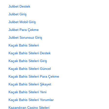
Julibet Destek
Julibet Giriş
Julibet Mobil Giriş
Julibet Para Çekme
Julibet Sorunsuz Giriş
Kaçak Bahis Siteleri
Kaçak Bahis Siteleri Destek
Kaçak Bahis Siteleri Giriş
Kaçak Bahis Siteleri Güncel
Kaçak Bahis Siteleri Para Çekme
Kaçak Bahis Siteleri Şikayet
Kaçak Bahis Siteleri Yeni
Kaçak Bahis Siteleri Yorumlar
Kazandıran Casino Siteleri