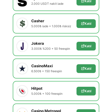
Katıl
2.000 USDT nakit iade
Casher
Katıl
5.000₺ iade + 1.000₺ risksiz
Jokera
Katıl
3.000₺ %200 + 50 freespin
CasinoMaxi
Katıl
6.500₺ + 150 freespin
Hitpot
Katıl
5.000₺ + 100 freespin
Casino Metropol