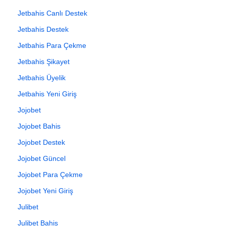
Jetbahis Canlı Destek
Jetbahis Destek
Jetbahis Para Çekme
Jetbahis Şikayet
Jetbahis Üyelik
Jetbahis Yeni Giriş
Jojobet
Jojobet Bahis
Jojobet Destek
Jojobet Güncel
Jojobet Para Çekme
Jojobet Yeni Giriş
Julibet
Julibet Bahis