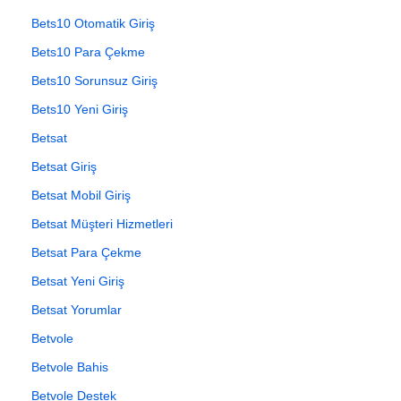
Bets10 Otomatik Giriş
Bets10 Para Çekme
Bets10 Sorunsuz Giriş
Bets10 Yeni Giriş
Betsat
Betsat Giriş
Betsat Mobil Giriş
Betsat Müşteri Hizmetleri
Betsat Para Çekme
Betsat Yeni Giriş
Betsat Yorumlar
Betvole
Betvole Bahis
Betvole Destek