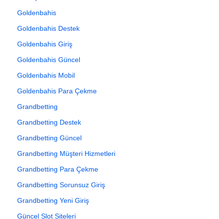
Goldenbahis
Goldenbahis Destek
Goldenbahis Giriş
Goldenbahis Güncel
Goldenbahis Mobil
Goldenbahis Para Çekme
Grandbetting
Grandbetting Destek
Grandbetting Güncel
Grandbetting Müşteri Hizmetleri
Grandbetting Para Çekme
Grandbetting Sorunsuz Giriş
Grandbetting Yeni Giriş
Güncel Slot Siteleri