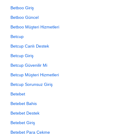
Betboo Giriş
Betboo Güncel
Betboo Müşteri Hizmetleri
Betcup
Betcup Canlı Destek
Betcup Giriş
Betcup Güvenilir Mi
Betcup Müşteri Hizmetleri
Betcup Sorunsuz Giriş
Betebet
Betebet Bahis
Betebet Destek
Betebet Giriş
Betebet Para Çekme