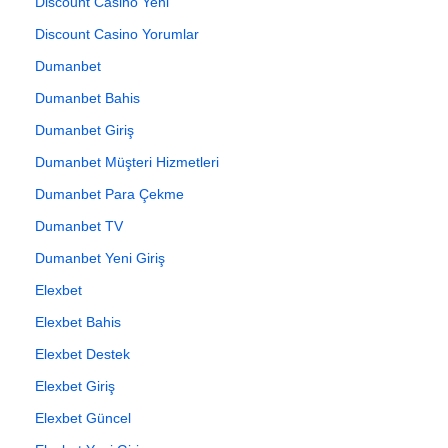
Discount Casino Yeni
Discount Casino Yorumlar
Dumanbet
Dumanbet Bahis
Dumanbet Giriş
Dumanbet Müşteri Hizmetleri
Dumanbet Para Çekme
Dumanbet TV
Dumanbet Yeni Giriş
Elexbet
Elexbet Bahis
Elexbet Destek
Elexbet Giriş
Elexbet Güncel