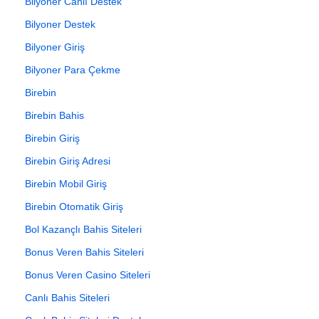
Bilyoner Canlı Destek
Bilyoner Destek
Bilyoner Giriş
Bilyoner Para Çekme
Birebin
Birebin Bahis
Birebin Giriş
Birebin Giriş Adresi
Birebin Mobil Giriş
Birebin Otomatik Giriş
Bol Kazançlı Bahis Siteleri
Bonus Veren Bahis Siteleri
Bonus Veren Casino Siteleri
Canlı Bahis Siteleri