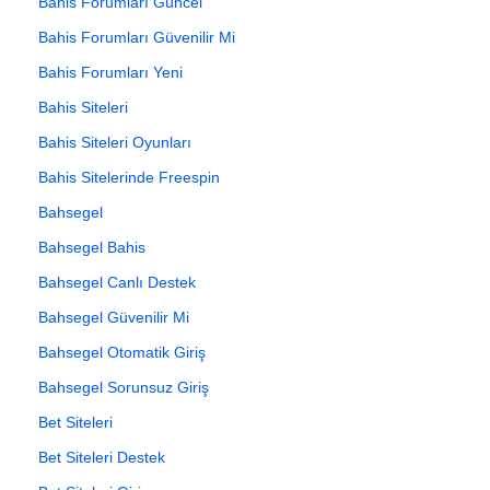
Bahis Forumları Güncel
Bahis Forumları Güvenilir Mi
Bahis Forumları Yeni
Bahis Siteleri
Bahis Siteleri Oyunları
Bahis Sitelerinde Freespin
Bahsegel
Bahsegel Bahis
Bahsegel Canlı Destek
Bahsegel Güvenilir Mi
Bahsegel Otomatik Giriş
Bahsegel Sorunsuz Giriş
Bet Siteleri
Bet Siteleri Destek