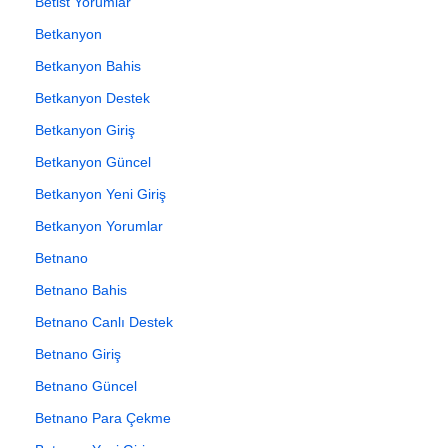
Betist Yorumlar
Betkanyon
Betkanyon Bahis
Betkanyon Destek
Betkanyon Giriş
Betkanyon Güncel
Betkanyon Yeni Giriş
Betkanyon Yorumlar
Betnano
Betnano Bahis
Betnano Canlı Destek
Betnano Giriş
Betnano Güncel
Betnano Para Çekme