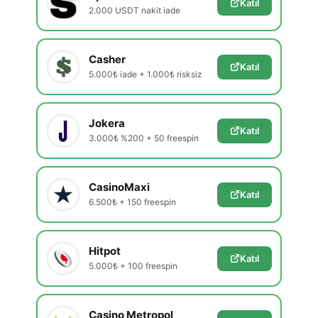
Katıl
2.000 USDT nakit iade
Casher
Katıl
5.000₺ iade + 1.000₺ risksiz
Jokera
Katıl
3.000₺ %200 + 50 freespin
CasinoMaxi
Katıl
6.500₺ + 150 freespin
Hitpot
Katıl
5.000₺ + 100 freespin
Casino Metropol