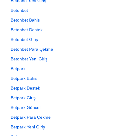
Betnano Yeni Giriş
Betonbet
Betonbet Bahis
Betonbet Destek
Betonbet Giriş
Betonbet Para Çekme
Betonbet Yeni Giriş
Betpark
Betpark Bahis
Betpark Destek
Betpark Giriş
Betpark Güncel
Betpark Para Çekme
Betpark Yeni Giriş