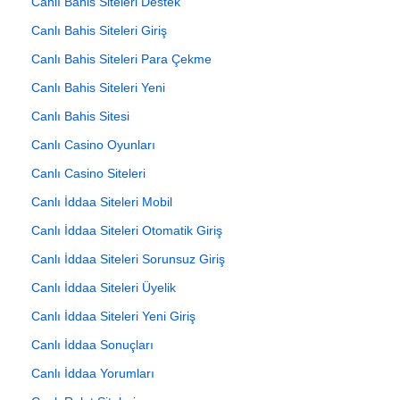
Canlı Bahis Siteleri Destek
Canlı Bahis Siteleri Giriş
Canlı Bahis Siteleri Para Çekme
Canlı Bahis Siteleri Yeni
Canlı Bahis Sitesi
Canlı Casino Oyunları
Canlı Casino Siteleri
Canlı İddaa Siteleri Mobil
Canlı İddaa Siteleri Otomatik Giriş
Canlı İddaa Siteleri Sorunsuz Giriş
Canlı İddaa Siteleri Üyelik
Canlı İddaa Siteleri Yeni Giriş
Canlı İddaa Sonuçları
Canlı İddaa Yorumları