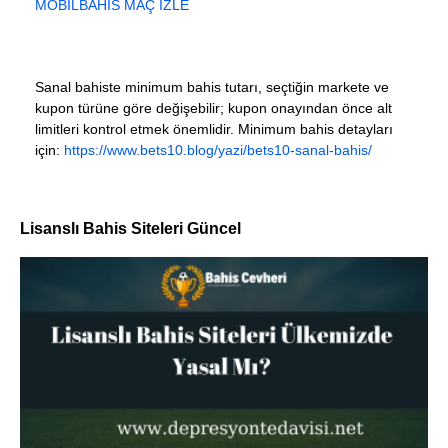
MOBILBAHIS MAÇ İZLE
Sanal bahiste minimum bahis tutarı, seçtiğin markete ve
kupon türüne göre değişebilir; kupon onayından önce alt
limitleri kontrol etmek önemlidir. Minimum bahis detayları
için:
https://www.bets10.blog/yazi/bets10-sanal-bahis/
Lisanslı Bahis Siteleri Güncel