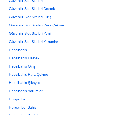
Güvenilir Slot Siteleri
Güvenilir Slot Siteleri Destek
Güvenilir Slot Siteleri Giriş
Güvenilir Slot Siteleri Para Çekme
Güvenilir Slot Siteleri Yeni
Güvenilir Slot Siteleri Yorumlar
Hepsibahis
Hepsibahis Destek
Hepsibahis Giriş
Hepsibahis Para Çekme
Hepsibahis Şikayet
Hepsibahis Yorumlar
Holiganbet
Holiganbet Bahis