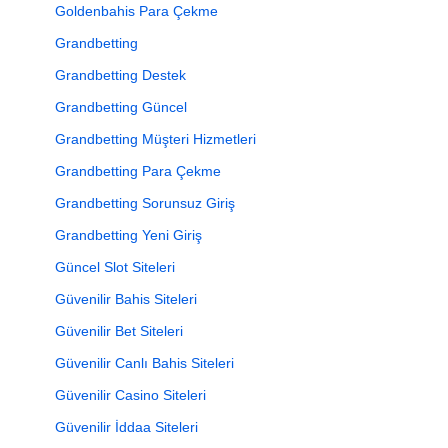
Goldenbahis Para Çekme
Grandbetting
Grandbetting Destek
Grandbetting Güncel
Grandbetting Müşteri Hizmetleri
Grandbetting Para Çekme
Grandbetting Sorunsuz Giriş
Grandbetting Yeni Giriş
Güncel Slot Siteleri
Güvenilir Bahis Siteleri
Güvenilir Bet Siteleri
Güvenilir Canlı Bahis Siteleri
Güvenilir Casino Siteleri
Güvenilir İddaa Siteleri