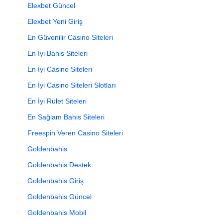
Elexbet Güncel
Elexbet Yeni Giriş
En Güvenilir Casino Siteleri
En İyi Bahis Siteleri
En İyi Casino Siteleri
En İyi Casino Siteleri Slotları
En İyi Rulet Siteleri
En Sağlam Bahis Siteleri
Freespin Veren Casino Siteleri
Goldenbahis
Goldenbahis Destek
Goldenbahis Giriş
Goldenbahis Güncel
Goldenbahis Mobil