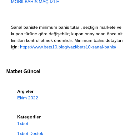
MOBILBAHIS MAÇ İZLE
Sanal bahiste minimum bahis tutarı, seçtiğin markete ve
kupon türüne göre değişebilir; kupon onayından önce alt
limitleri kontrol etmek önemlidir. Minimum bahis detayları
için:
https://www.bets10.blog/yazi/bets10-sanal-bahis/
Matbet Güncel
Arşivler
Ekim 2022
Kategoriler
1xbet
1xbet Destek