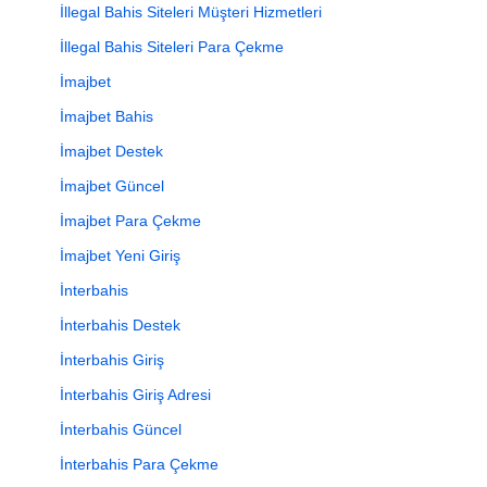
İllegal Bahis Siteleri Müşteri Hizmetleri
İllegal Bahis Siteleri Para Çekme
İmajbet
İmajbet Bahis
İmajbet Destek
İmajbet Güncel
İmajbet Para Çekme
İmajbet Yeni Giriş
İnterbahis
İnterbahis Destek
İnterbahis Giriş
İnterbahis Giriş Adresi
İnterbahis Güncel
İnterbahis Para Çekme