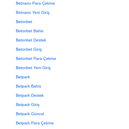
Betnano Para Çekme
Betnano Yeni Giriş
Betonbet
Betonbet Bahis
Betonbet Destek
Betonbet Giriş
Betonbet Para Çekme
Betonbet Yeni Giriş
Betpark
Betpark Bahis
Betpark Destek
Betpark Giriş
Betpark Güncel
Betpark Para Çekme