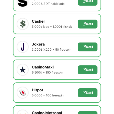
Katıl
2.000 USDT nakit iade
Casher
Katıl
5.000₺ iade + 1.000₺ risksiz
Jokera
Katıl
3.000₺ %200 + 50 freespin
CasinoMaxi
Katıl
6.500₺ + 150 freespin
Hitpot
Katıl
5.000₺ + 100 freespin
Casino Metropol