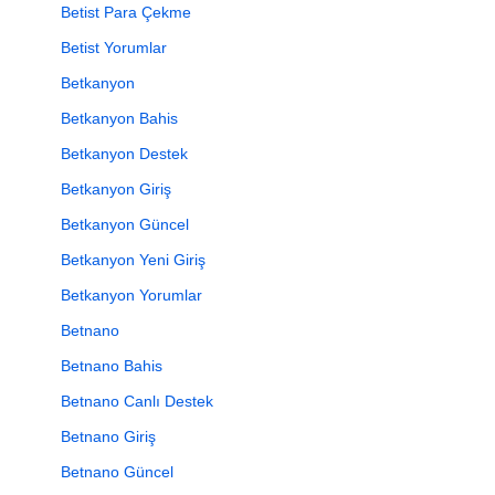
Betist Para Çekme
Betist Yorumlar
Betkanyon
Betkanyon Bahis
Betkanyon Destek
Betkanyon Giriş
Betkanyon Güncel
Betkanyon Yeni Giriş
Betkanyon Yorumlar
Betnano
Betnano Bahis
Betnano Canlı Destek
Betnano Giriş
Betnano Güncel