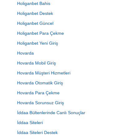
Holiganbet Bahis
Holiganbet Destek
Holiganbet Güncel
Holiganbet Para Çekme
Holiganbet Yeni Giriş
Hovarda
Hovarda Mobil Giriş
Hovarda Müşteri Hizmetleri
Hovarda Otomatik Giriş
Hovarda Para Çekme
Hovarda Sorunsuz Giriş
İddaa Bültenlerinde Canlı Sonuçlar
İddaa Siteleri
İddaa Siteleri Destek