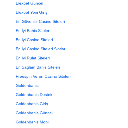
Elexbet Güncel
Elexbet Yeni Giriş
En Güvenilir Casino Siteleri
En İyi Bahis Siteleri
En İyi Casino Siteleri
En İyi Casino Siteleri Slotları
En İyi Rulet Siteleri
En Sağlam Bahis Siteleri
Freespin Veren Casino Siteleri
Goldenbahis
Goldenbahis Destek
Goldenbahis Giriş
Goldenbahis Güncel
Goldenbahis Mobil