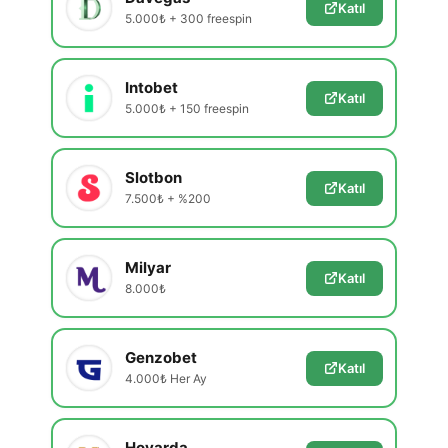
Katıl
5.000₺ + 300 freespin
Intobet
Katıl
5.000₺ + 150 freespin
Slotbon
Katıl
7.500₺ + %200
Milyar
Katıl
8.000₺
Genzobet
Katıl
4.000₺ Her Ay
Hovarda