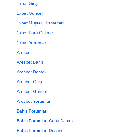
1xbet Giriş
1xbet Güncel
1xbet Müşteri Hizmetleri
1xbet Para Çekme
1xbet Yorumlar
Aresbet
Aresbet Bahis
Aresbet Destek
Aresbet Giriş
Aresbet Güncel
Aresbet Yorumlar
Bahis Forumları
Bahis Forumları Canlı Destek
Bahis Forumları Destek