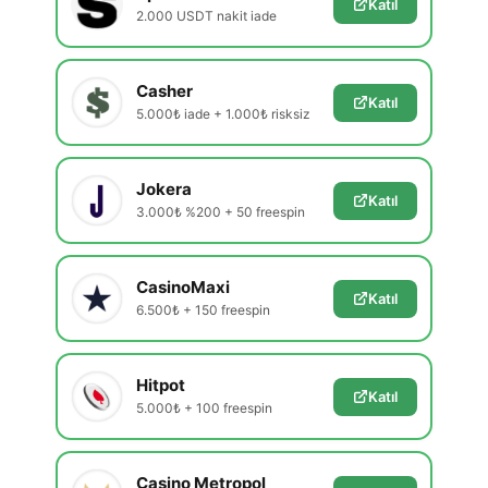
Katıl
2.000 USDT nakit iade
Casher
Katıl
5.000₺ iade + 1.000₺ risksiz
Jokera
Katıl
3.000₺ %200 + 50 freespin
CasinoMaxi
Katıl
6.500₺ + 150 freespin
Hitpot
Katıl
5.000₺ + 100 freespin
Casino Metropol