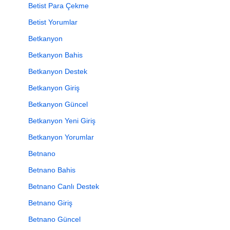
Betist Para Çekme
Betist Yorumlar
Betkanyon
Betkanyon Bahis
Betkanyon Destek
Betkanyon Giriş
Betkanyon Güncel
Betkanyon Yeni Giriş
Betkanyon Yorumlar
Betnano
Betnano Bahis
Betnano Canlı Destek
Betnano Giriş
Betnano Güncel