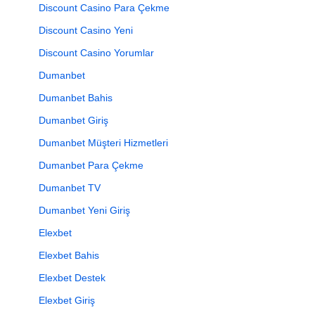
Discount Casino Para Çekme
Discount Casino Yeni
Discount Casino Yorumlar
Dumanbet
Dumanbet Bahis
Dumanbet Giriş
Dumanbet Müşteri Hizmetleri
Dumanbet Para Çekme
Dumanbet TV
Dumanbet Yeni Giriş
Elexbet
Elexbet Bahis
Elexbet Destek
Elexbet Giriş