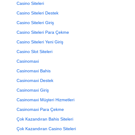
Casino Siteleri
Casino Siteleri Destek
Casino Siteleri Giriş
Casino Siteleri Para Çekme
Casino Siteleri Yeni Giriş
Casino Slot Siteleri
Casinomaxi
Casinomaxi Bahis
Casinomaxi Destek
Casinomaxi Giriş
Casinomaxi Müşteri Hizmetleri
Casinomaxi Para Çekme
Çok Kazandıran Bahis Siteleri
Çok Kazandıran Casino Siteleri