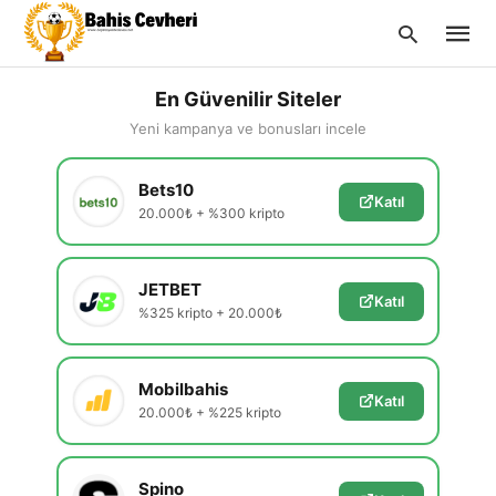
En Güvenilir Siteler
Yeni kampanya ve bonusları incele
Type
Bets10
your
Katıl
searc
20.000₺ + %300 kripto
query
and
hit
enter:
JETBET
Katıl
%325 kripto + 20.000₺
Mobilbahis
Katıl
20.000₺ + %225 kripto
Spino