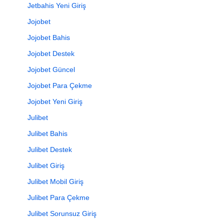
Jetbahis Yeni Giriş
Jojobet
Jojobet Bahis
Jojobet Destek
Jojobet Güncel
Jojobet Para Çekme
Jojobet Yeni Giriş
Julibet
Julibet Bahis
Julibet Destek
Julibet Giriş
Julibet Mobil Giriş
Julibet Para Çekme
Julibet Sorunsuz Giriş