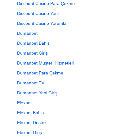
Discount Casino Para Çekme
Discount Casino Yeni
Discount Casino Yorumlar
Dumanbet
Dumanbet Bahis
Dumanbet Giriş
Dumanbet Müşteri Hizmetleri
Dumanbet Para Çekme
Dumanbet TV
Dumanbet Yeni Giriş
Elexbet
Elexbet Bahis
Elexbet Destek
Elexbet Giriş