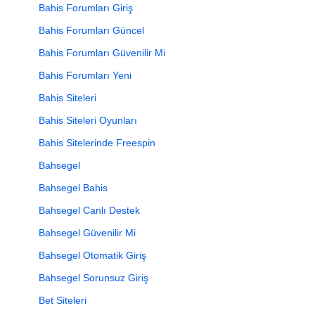
Bahis Forumları Giriş
Bahis Forumları Güncel
Bahis Forumları Güvenilir Mi
Bahis Forumları Yeni
Bahis Siteleri
Bahis Siteleri Oyunları
Bahis Sitelerinde Freespin
Bahsegel
Bahsegel Bahis
Bahsegel Canlı Destek
Bahsegel Güvenilir Mi
Bahsegel Otomatik Giriş
Bahsegel Sorunsuz Giriş
Bet Siteleri