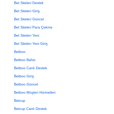
Bet Siteleri Destek
Bet Siteleri Giriş
Bet Siteleri Güncel
Bet Siteleri Para Çekme
Bet Siteleri Yeni
Bet Siteleri Yeni Giriş
Betboo
Betboo Bahis
Betboo Canlı Destek
Betboo Giriş
Betboo Güncel
Betboo Müşteri Hizmetleri
Betcup
Betcup Canlı Destek