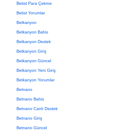
Betist Para Çekme
Betist Yorumlar
Betkanyon
Betkanyon Bahis
Betkanyon Destek
Betkanyon Giriş
Betkanyon Güncel
Betkanyon Yeni Giriş
Betkanyon Yorumlar
Betnano
Betnano Bahis
Betnano Canlı Destek
Betnano Giriş
Betnano Güncel