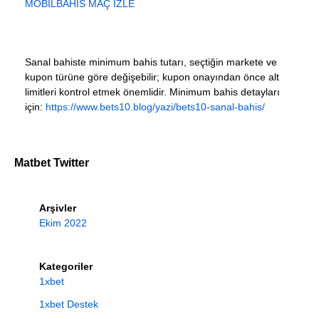
MOBILBAHIS MAÇ İZLE
Sanal bahiste minimum bahis tutarı, seçtiğin markete ve
kupon türüne göre değişebilir; kupon onayından önce alt
limitleri kontrol etmek önemlidir. Minimum bahis detayları
için:
https://www.bets10.blog/yazi/bets10-sanal-bahis/
Matbet Twitter
Arşivler
Ekim 2022
Kategoriler
1xbet
1xbet Destek