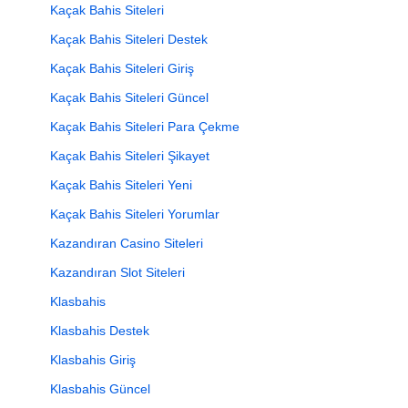
Kaçak Bahis Siteleri
Kaçak Bahis Siteleri Destek
Kaçak Bahis Siteleri Giriş
Kaçak Bahis Siteleri Güncel
Kaçak Bahis Siteleri Para Çekme
Kaçak Bahis Siteleri Şikayet
Kaçak Bahis Siteleri Yeni
Kaçak Bahis Siteleri Yorumlar
Kazandıran Casino Siteleri
Kazandıran Slot Siteleri
Klasbahis
Klasbahis Destek
Klasbahis Giriş
Klasbahis Güncel