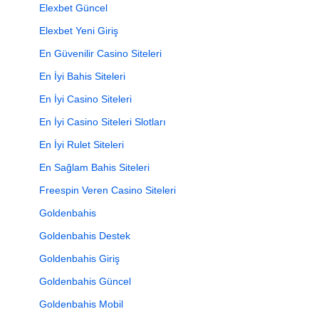
Elexbet Güncel
Elexbet Yeni Giriş
En Güvenilir Casino Siteleri
En İyi Bahis Siteleri
En İyi Casino Siteleri
En İyi Casino Siteleri Slotları
En İyi Rulet Siteleri
En Sağlam Bahis Siteleri
Freespin Veren Casino Siteleri
Goldenbahis
Goldenbahis Destek
Goldenbahis Giriş
Goldenbahis Güncel
Goldenbahis Mobil