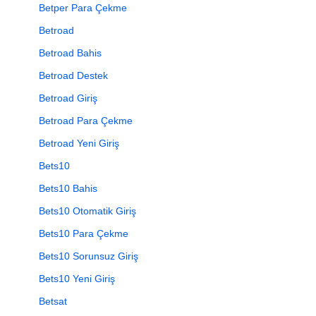
Betper Para Çekme
Betroad
Betroad Bahis
Betroad Destek
Betroad Giriş
Betroad Para Çekme
Betroad Yeni Giriş
Bets10
Bets10 Bahis
Bets10 Otomatik Giriş
Bets10 Para Çekme
Bets10 Sorunsuz Giriş
Bets10 Yeni Giriş
Betsat