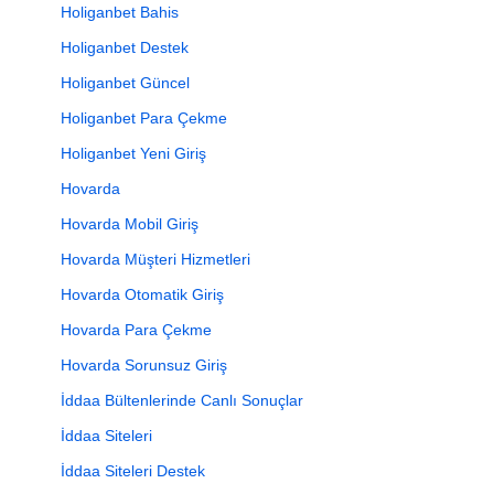
Holiganbet Bahis
Holiganbet Destek
Holiganbet Güncel
Holiganbet Para Çekme
Holiganbet Yeni Giriş
Hovarda
Hovarda Mobil Giriş
Hovarda Müşteri Hizmetleri
Hovarda Otomatik Giriş
Hovarda Para Çekme
Hovarda Sorunsuz Giriş
İddaa Bültenlerinde Canlı Sonuçlar
İddaa Siteleri
İddaa Siteleri Destek