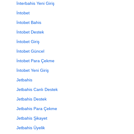
İnterbahis Yeni Giriş
İntobet
İntobet Bahis
İntobet Destek
İntobet Giriş
İntobet Güncel
İntobet Para Çekme
İntobet Yeni Giriş
Jetbahis
Jetbahis Canlı Destek
Jetbahis Destek
Jetbahis Para Çekme
Jetbahis Şikayet
Jetbahis Üyelik