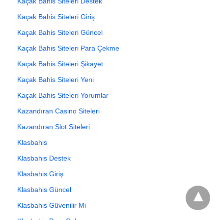
Kaçak Bahis Siteleri Destek
Kaçak Bahis Siteleri Giriş
Kaçak Bahis Siteleri Güncel
Kaçak Bahis Siteleri Para Çekme
Kaçak Bahis Siteleri Şikayet
Kaçak Bahis Siteleri Yeni
Kaçak Bahis Siteleri Yorumlar
Kazandıran Casino Siteleri
Kazandıran Slot Siteleri
Klasbahis
Klasbahis Destek
Klasbahis Giriş
Klasbahis Güncel
Klasbahis Güvenilir Mi