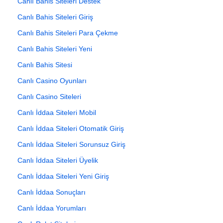
Canlı Bahis Siteleri Destek
Canlı Bahis Siteleri Giriş
Canlı Bahis Siteleri Para Çekme
Canlı Bahis Siteleri Yeni
Canlı Bahis Sitesi
Canlı Casino Oyunları
Canlı Casino Siteleri
Canlı İddaa Siteleri Mobil
Canlı İddaa Siteleri Otomatik Giriş
Canlı İddaa Siteleri Sorunsuz Giriş
Canlı İddaa Siteleri Üyelik
Canlı İddaa Siteleri Yeni Giriş
Canlı İddaa Sonuçları
Canlı İddaa Yorumları