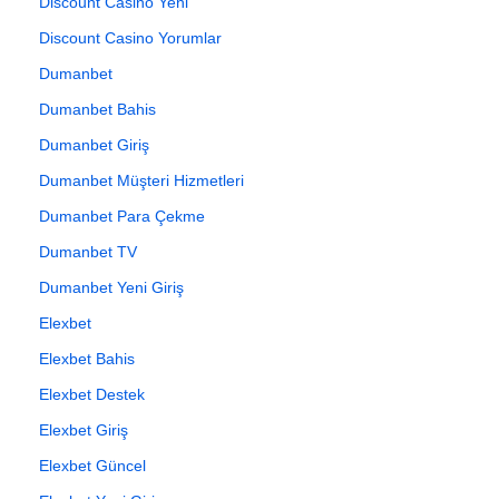
Discount Casino Yeni
Discount Casino Yorumlar
Dumanbet
Dumanbet Bahis
Dumanbet Giriş
Dumanbet Müşteri Hizmetleri
Dumanbet Para Çekme
Dumanbet TV
Dumanbet Yeni Giriş
Elexbet
Elexbet Bahis
Elexbet Destek
Elexbet Giriş
Elexbet Güncel