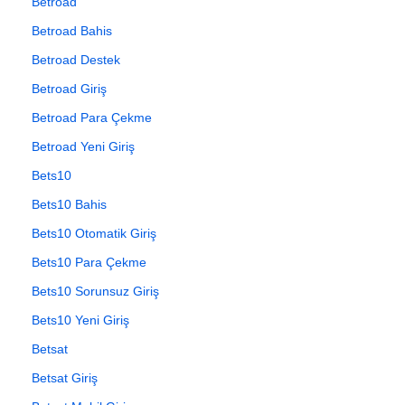
Betroad
Betroad Bahis
Betroad Destek
Betroad Giriş
Betroad Para Çekme
Betroad Yeni Giriş
Bets10
Bets10 Bahis
Bets10 Otomatik Giriş
Bets10 Para Çekme
Bets10 Sorunsuz Giriş
Bets10 Yeni Giriş
Betsat
Betsat Giriş