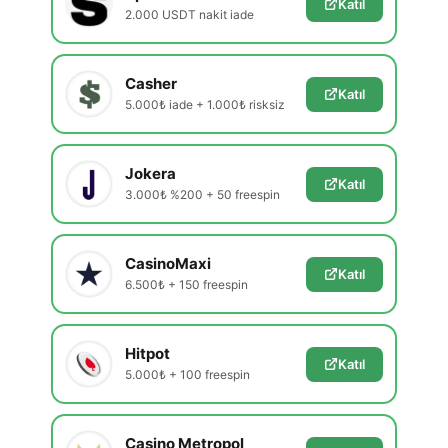
Katıl
2.000 USDT nakit iade
Casher
Katıl
5.000₺ iade + 1.000₺ risksiz
Jokera
Katıl
3.000₺ %200 + 50 freespin
CasinoMaxi
Katıl
6.500₺ + 150 freespin
Hitpot
Katıl
5.000₺ + 100 freespin
Casino Metropol