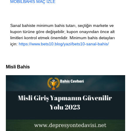
MOBILBAHIS MAÇ İZLE
Sanal bahiste minimum bahis tutarı, seçtiğin markete ve
kupon türüne göre değişebilir; kupon onayından önce alt
limitleri kontrol etmek önemlidir. Minimum bahis detayları
için:
https://www.bets10.blog/yazi/bets10-sanal-bahis/
Misli Bahis