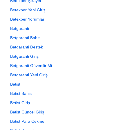
Betexper Şikayet
Betexper Yeni Giriş
Betexper Yorumlar
Betgaranti
Betgaranti Bahis
Betgaranti Destek
Betgaranti Giriş
Betgaranti Güvenilir Mi
Betgaranti Yeni Giriş
Betist
Betist Bahis
Betist Giriş
Betist Güncel Giriş
Betist Para Çekme