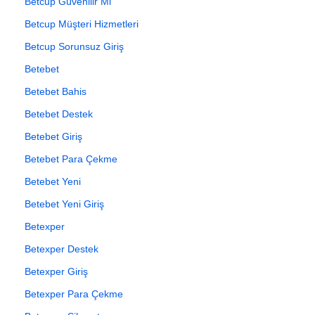
Betcup Güvenilir Mi
Betcup Müşteri Hizmetleri
Betcup Sorunsuz Giriş
Betebet
Betebet Bahis
Betebet Destek
Betebet Giriş
Betebet Para Çekme
Betebet Yeni
Betebet Yeni Giriş
Betexper
Betexper Destek
Betexper Giriş
Betexper Para Çekme