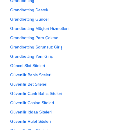
Grandbetting
Grandbetting Destek
Grandbetting Güncel
Grandbetting Müşteri Hizmetleri
Grandbetting Para Çekme
Grandbetting Sorunsuz Giriş
Grandbetting Yeni Giriş
Güncel Slot Siteleri
Güvenilir Bahis Siteleri
Güvenilir Bet Siteleri
Güvenilir Canlı Bahis Siteleri
Güvenilir Casino Siteleri
Güvenilir İddaa Siteleri
Güvenilir Rulet Siteleri