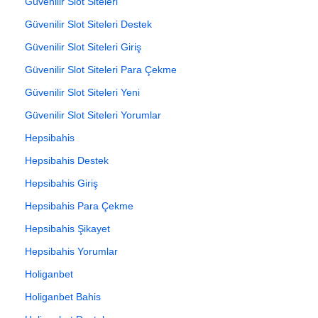
Güvenilir Slot Siteleri
Güvenilir Slot Siteleri Destek
Güvenilir Slot Siteleri Giriş
Güvenilir Slot Siteleri Para Çekme
Güvenilir Slot Siteleri Yeni
Güvenilir Slot Siteleri Yorumlar
Hepsibahis
Hepsibahis Destek
Hepsibahis Giriş
Hepsibahis Para Çekme
Hepsibahis Şikayet
Hepsibahis Yorumlar
Holiganbet
Holiganbet Bahis