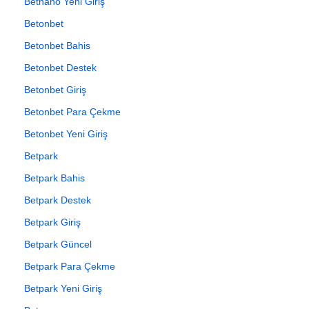
Betnano Yeni Giriş
Betonbet
Betonbet Bahis
Betonbet Destek
Betonbet Giriş
Betonbet Para Çekme
Betonbet Yeni Giriş
Betpark
Betpark Bahis
Betpark Destek
Betpark Giriş
Betpark Güncel
Betpark Para Çekme
Betpark Yeni Giriş