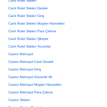
Canlı Rulet Siteleri
Canlı Rulet Siteleri Destek
Canlı Rulet Siteleri Giriş
Canlı Rulet Siteleri Müşteri Hizmetleri
Canlı Rulet Siteleri Para Çekme
Canlı Rulet Siteleri Şikayet
Canlı Rulet Siteleri Yorumlar
Casino Metropol
Casino Metropol Canlı Destek
Casino Metropol Giriş
Casino Metropol Güvenilir Mi
Casino Metropol Müşteri Hizmetleri
Casino Metropol Para Çekme
Casino Siteleri