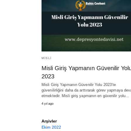
MISLI
Misli Giriş Yapmanın Güvenilir Yol
2023
Misli Giriş Yapmanın Güvenilir Yolu 2023’te
güvenilirliğini daha da arttırarak görev yapmaya de
etmektedir. Misli giriş yapmanın en güvenilir yolu…
4 yıl ago
Arşivler
Ekim 2022