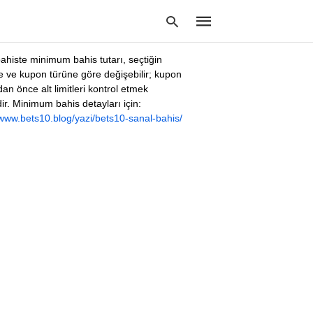
ahiste minimum bahis tutarı, seçtiğin
 ve kupon türüne göre değişebilir; kupon
an önce alt limitleri kontrol etmek
ir. Minimum bahis detayları için:
Type
/www.bets10.blog/yazi/bets10-sanal-bahis/
your
search
query
and
hit
enter: