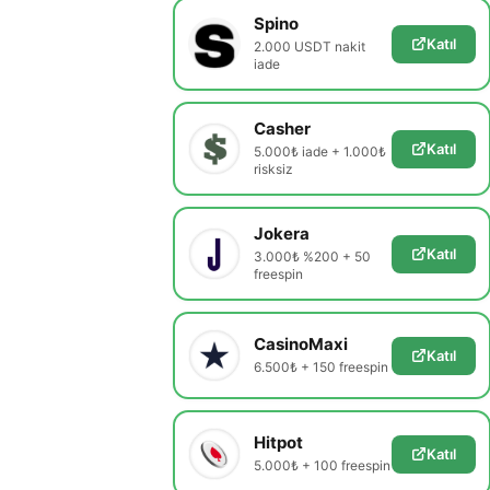
Spino
Katıl
2.000 USDT nakit
iade
Casher
Katıl
5.000₺ iade + 1.000₺
risksiz
Jokera
Katıl
3.000₺ %200 + 50
freespin
CasinoMaxi
Katıl
6.500₺ + 150 freespin
Hitpot
Katıl
5.000₺ + 100 freespin