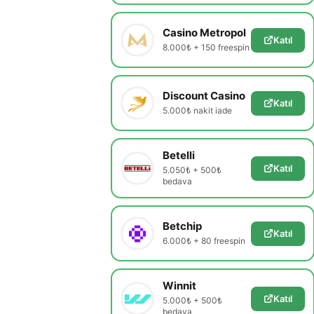
Casino Metropol
Katıl
8.000₺ + 150 freespin
Discount Casino
Katıl
5.000₺ nakit iade
Betelli
Katıl
5.050₺ + 500₺
bedava
Betchip
Katıl
6.000₺ + 80 freespin
Winnit
Katıl
5.000₺ + 500₺
bedava