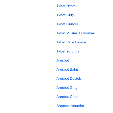
1xbet Destek
1xbet Giriş
1xbet Güncel
1xbet Müşteri Hizmetleri
1xbet Para Çekme
1xbet Yorumlar
Aresbet
Aresbet Bahis
Aresbet Destek
Aresbet Giriş
Aresbet Güncel
Aresbet Yorumlar