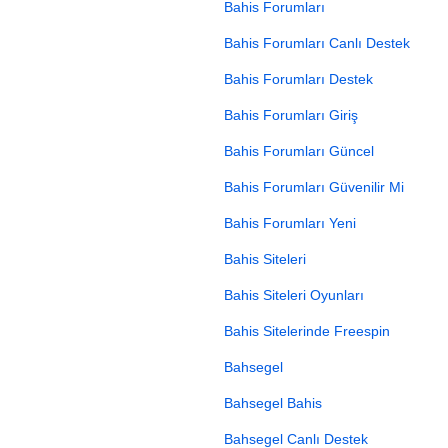
Bahis Forumları
Bahis Forumları Canlı Destek
Bahis Forumları Destek
Bahis Forumları Giriş
Bahis Forumları Güncel
Bahis Forumları Güvenilir Mi
Bahis Forumları Yeni
Bahis Siteleri
Bahis Siteleri Oyunları
Bahis Sitelerinde Freespin
Bahsegel
Bahsegel Bahis
Bahsegel Canlı Destek