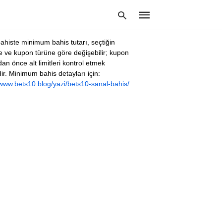
ahiste minimum bahis tutarı, seçtiğin
 ve kupon türüne göre değişebilir; kupon
an önce alt limitleri kontrol etmek
ir. Minimum bahis detayları için:
Type
/www.bets10.blog/yazi/bets10-sanal-bahis/
your
search
query
and
hit
enter: