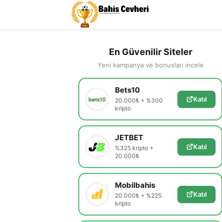
En Güvenilir Siteler
Yeni kampanya ve bonusları incele
Bets10
Katıl
20.000₺ + %300
kripto
JETBET
Katıl
%325 kripto +
20.000₺
Mobilbahis
Katıl
20.000₺ + %225
kripto