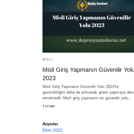
MISLI
Misli Giriş Yapmanın Güvenilir Yol
2023
Misli Giriş Yapmanın Güvenilir Yolu 2023’te
güvenilirliğini daha da arttırarak görev yapmaya de
etmektedir. Misli giriş yapmanın en güvenilir yolu…
4 yıl ago
Arşivler
Ekim 2022