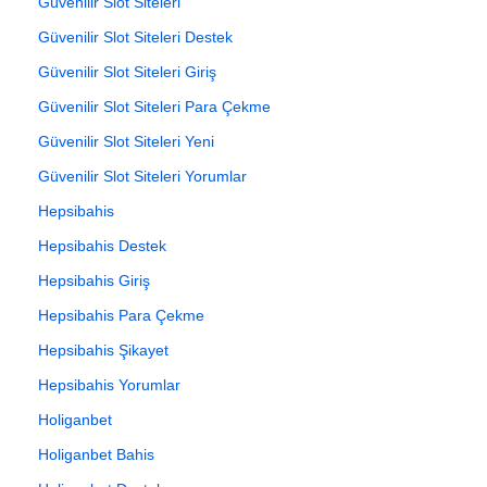
Güvenilir Slot Siteleri
Güvenilir Slot Siteleri Destek
Güvenilir Slot Siteleri Giriş
Güvenilir Slot Siteleri Para Çekme
Güvenilir Slot Siteleri Yeni
Güvenilir Slot Siteleri Yorumlar
Hepsibahis
Hepsibahis Destek
Hepsibahis Giriş
Hepsibahis Para Çekme
Hepsibahis Şikayet
Hepsibahis Yorumlar
Holiganbet
Holiganbet Bahis