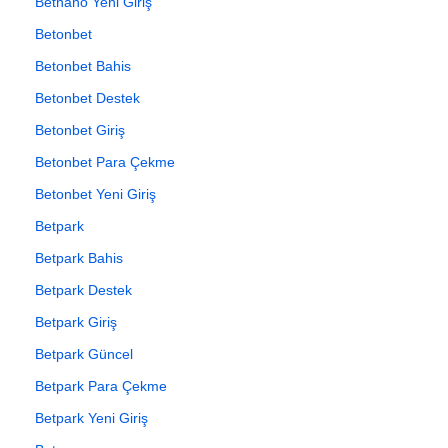
Betnano Yeni Giriş
Betonbet
Betonbet Bahis
Betonbet Destek
Betonbet Giriş
Betonbet Para Çekme
Betonbet Yeni Giriş
Betpark
Betpark Bahis
Betpark Destek
Betpark Giriş
Betpark Güncel
Betpark Para Çekme
Betpark Yeni Giriş