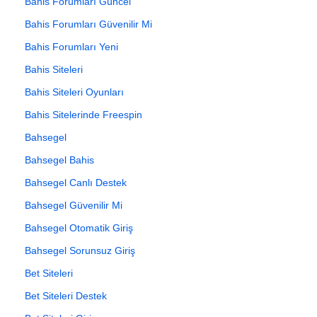
Bahis Forumları Güncel
Bahis Forumları Güvenilir Mi
Bahis Forumları Yeni
Bahis Siteleri
Bahis Siteleri Oyunları
Bahis Sitelerinde Freespin
Bahsegel
Bahsegel Bahis
Bahsegel Canlı Destek
Bahsegel Güvenilir Mi
Bahsegel Otomatik Giriş
Bahsegel Sorunsuz Giriş
Bet Siteleri
Bet Siteleri Destek