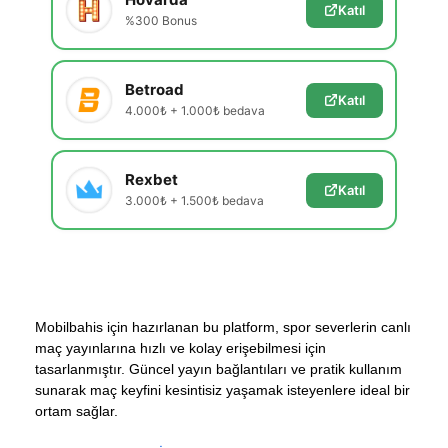
Katıl
%300 Bonus
Betroad
Katıl
4.000₺ + 1.000₺ bedava
Rexbet
Katıl
3.000₺ + 1.500₺ bedava
Mobilbahis için hazırlanan bu platform, spor severlerin canlı
maç yayınlarına hızlı ve kolay erişebilmesi için
tasarlanmıştır. Güncel yayın bağlantıları ve pratik kullanım
sunarak maç keyfini kesintisiz yaşamak isteyenlere ideal bir
ortam sağlar.