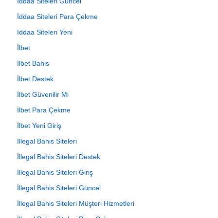
İddaa Siteleri Güncel
İddaa Siteleri Para Çekme
İddaa Siteleri Yeni
İlbet
İlbet Bahis
İlbet Destek
İlbet Güvenilir Mi
İlbet Para Çekme
İlbet Yeni Giriş
İllegal Bahis Siteleri
İllegal Bahis Siteleri Destek
İllegal Bahis Siteleri Giriş
İllegal Bahis Siteleri Güncel
İllegal Bahis Siteleri Müşteri Hizmetleri