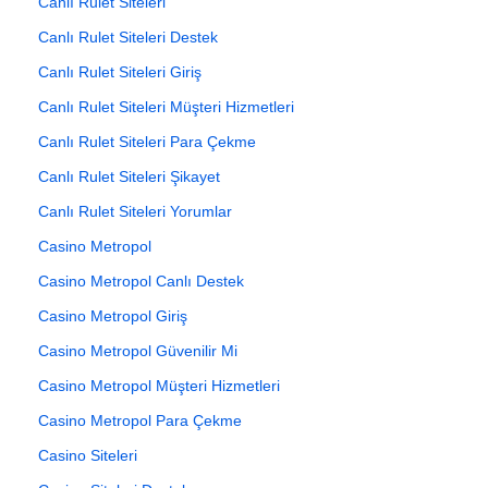
Canlı Rulet Siteleri
Canlı Rulet Siteleri Destek
Canlı Rulet Siteleri Giriş
Canlı Rulet Siteleri Müşteri Hizmetleri
Canlı Rulet Siteleri Para Çekme
Canlı Rulet Siteleri Şikayet
Canlı Rulet Siteleri Yorumlar
Casino Metropol
Casino Metropol Canlı Destek
Casino Metropol Giriş
Casino Metropol Güvenilir Mi
Casino Metropol Müşteri Hizmetleri
Casino Metropol Para Çekme
Casino Siteleri