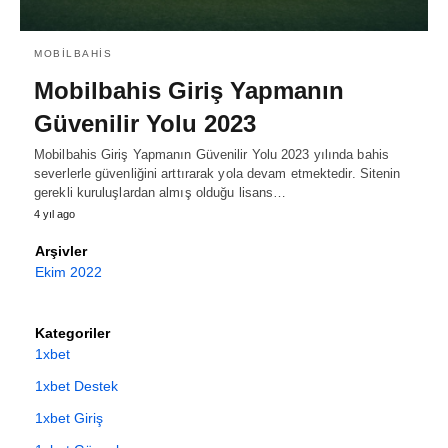
MOBILBAHIS
Mobilbahis Giriş Yapmanın
Güvenilir Yolu 2023
Mobilbahis Giriş Yapmanın Güvenilir Yolu 2023 yılında bahis
severlerle güvenliğini arttırarak yola devam etmektedir. Sitenin
gerekli kuruluşlardan almış olduğu lisans…
4 yıl ago
Arşivler
Ekim 2022
Kategoriler
1xbet
1xbet Destek
1xbet Giriş