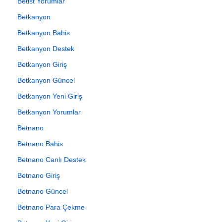
Betist Yorumlar
Betkanyon
Betkanyon Bahis
Betkanyon Destek
Betkanyon Giriş
Betkanyon Güncel
Betkanyon Yeni Giriş
Betkanyon Yorumlar
Betnano
Betnano Bahis
Betnano Canlı Destek
Betnano Giriş
Betnano Güncel
Betnano Para Çekme