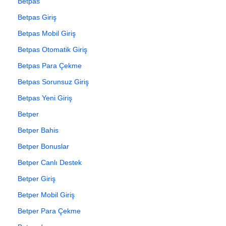
Betpas
Betpas Giriş
Betpas Mobil Giriş
Betpas Otomatik Giriş
Betpas Para Çekme
Betpas Sorunsuz Giriş
Betpas Yeni Giriş
Betper
Betper Bahis
Betper Bonuslar
Betper Canlı Destek
Betper Giriş
Betper Mobil Giriş
Betper Para Çekme