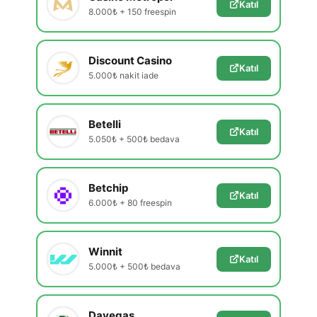
Katıl
8.000₺ + 150 freespin
Discount Casino
Katıl
5.000₺ nakit iade
Betelli
Katıl
5.050₺ + 500₺ bedava
Betchip
Katıl
6.000₺ + 80 freespin
Winnit
Katıl
5.000₺ + 500₺ bedava
Davegas