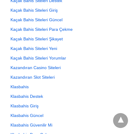
Kaçak Bahis Siteleri Destek
Kaçak Bahis Siteleri Giriş
Kaçak Bahis Siteleri Güncel
Kaçak Bahis Siteleri Para Çekme
Kaçak Bahis Siteleri Şikayet
Kaçak Bahis Siteleri Yeni
Kaçak Bahis Siteleri Yorumlar
Kazandıran Casino Siteleri
Kazandıran Slot Siteleri
Klasbahis
Klasbahis Destek
Klasbahis Giriş
Klasbahis Güncel
Klasbahis Güvenilir Mi