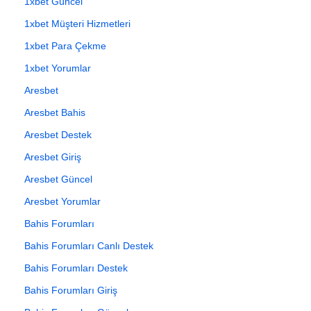
1xbet Güncel
1xbet Müşteri Hizmetleri
1xbet Para Çekme
1xbet Yorumlar
Aresbet
Aresbet Bahis
Aresbet Destek
Aresbet Giriş
Aresbet Güncel
Aresbet Yorumlar
Bahis Forumları
Bahis Forumları Canlı Destek
Bahis Forumları Destek
Bahis Forumları Giriş