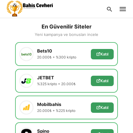
En Güvenilir Siteler
Yeni kampanya ve bonusları incele
Type
Bets10
your
Katıl
searc
20.000₺ + %300 kripto
query
and
hit
enter:
JETBET
Katıl
%325 kripto + 20.000₺
Mobilbahis
Katıl
20.000₺ + %225 kripto
Spino