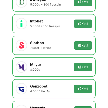
Katıl
5.000₺ + 300 freespin
Intobet
Katıl
5.000₺ + 150 freespin
Slotbon
Katıl
7.500₺ + %200
Milyar
Katıl
8.000₺
Genzobet
Katıl
4.000₺ Her Ay
Hovarda