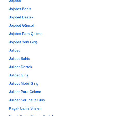
Jojobet
Jojobet Bahis
Jojobet Destek
Jojobet Güncel
Jojobet Para Çekme
Jojobet Yeni Giriş
Julibet
Julibet Bahis
Julibet Destek
Julibet Giriş
Julibet Mobil Giriş
Julibet Para Çekme
Julibet Sorunsuz Giriş
Kaçak Bahis Siteleri