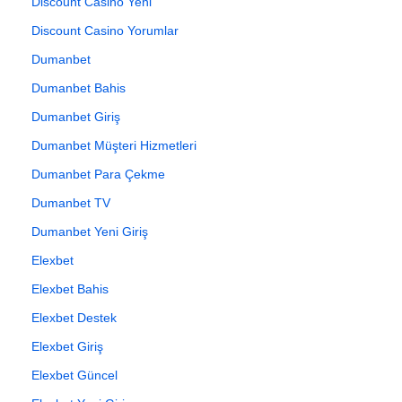
Discount Casino Yeni
Discount Casino Yorumlar
Dumanbet
Dumanbet Bahis
Dumanbet Giriş
Dumanbet Müşteri Hizmetleri
Dumanbet Para Çekme
Dumanbet TV
Dumanbet Yeni Giriş
Elexbet
Elexbet Bahis
Elexbet Destek
Elexbet Giriş
Elexbet Güncel