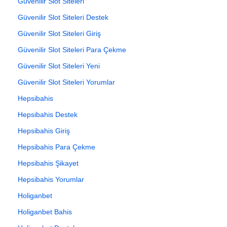
Güvenilir Slot Siteleri
Güvenilir Slot Siteleri Destek
Güvenilir Slot Siteleri Giriş
Güvenilir Slot Siteleri Para Çekme
Güvenilir Slot Siteleri Yeni
Güvenilir Slot Siteleri Yorumlar
Hepsibahis
Hepsibahis Destek
Hepsibahis Giriş
Hepsibahis Para Çekme
Hepsibahis Şikayet
Hepsibahis Yorumlar
Holiganbet
Holiganbet Bahis