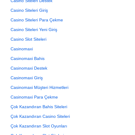
Casino Siteleri Destek
Casino Siteleri Giriş
Casino Siteleri Para Çekme
Casino Siteleri Yeni Giriş
Casino Slot Siteleri
Casinomaxi
Casinomaxi Bahis
Casinomaxi Destek
Casinomaxi Giriş
Casinomaxi Müşteri Hizmetleri
Casinomaxi Para Çekme
Çok Kazandıran Bahis Siteleri
Çok Kazandıran Casino Siteleri
Çok Kazandıran Slot Oyunları