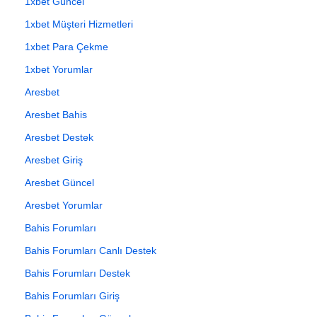
1xbet Güncel
1xbet Müşteri Hizmetleri
1xbet Para Çekme
1xbet Yorumlar
Aresbet
Aresbet Bahis
Aresbet Destek
Aresbet Giriş
Aresbet Güncel
Aresbet Yorumlar
Bahis Forumları
Bahis Forumları Canlı Destek
Bahis Forumları Destek
Bahis Forumları Giriş