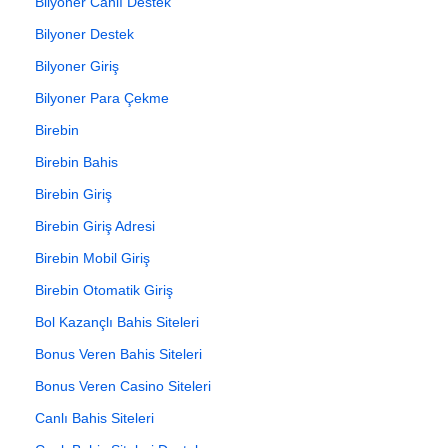
Bilyoner Canlı Destek
Bilyoner Destek
Bilyoner Giriş
Bilyoner Para Çekme
Birebin
Birebin Bahis
Birebin Giriş
Birebin Giriş Adresi
Birebin Mobil Giriş
Birebin Otomatik Giriş
Bol Kazançlı Bahis Siteleri
Bonus Veren Bahis Siteleri
Bonus Veren Casino Siteleri
Canlı Bahis Siteleri