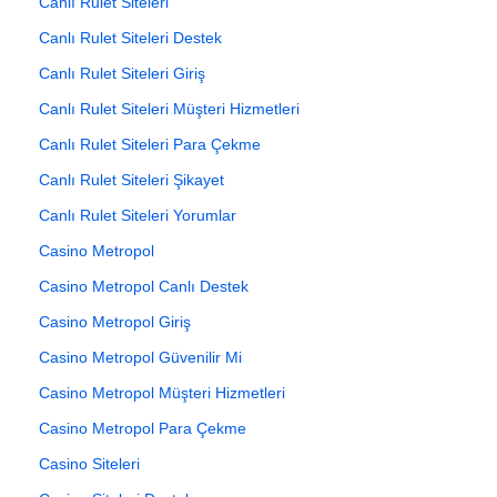
Canlı Rulet Siteleri
Canlı Rulet Siteleri Destek
Canlı Rulet Siteleri Giriş
Canlı Rulet Siteleri Müşteri Hizmetleri
Canlı Rulet Siteleri Para Çekme
Canlı Rulet Siteleri Şikayet
Canlı Rulet Siteleri Yorumlar
Casino Metropol
Casino Metropol Canlı Destek
Casino Metropol Giriş
Casino Metropol Güvenilir Mi
Casino Metropol Müşteri Hizmetleri
Casino Metropol Para Çekme
Casino Siteleri