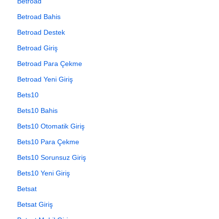
Betroad
Betroad Bahis
Betroad Destek
Betroad Giriş
Betroad Para Çekme
Betroad Yeni Giriş
Bets10
Bets10 Bahis
Bets10 Otomatik Giriş
Bets10 Para Çekme
Bets10 Sorunsuz Giriş
Bets10 Yeni Giriş
Betsat
Betsat Giriş