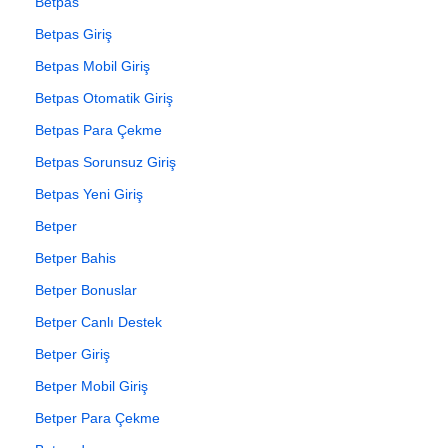
Betpas
Betpas Giriş
Betpas Mobil Giriş
Betpas Otomatik Giriş
Betpas Para Çekme
Betpas Sorunsuz Giriş
Betpas Yeni Giriş
Betper
Betper Bahis
Betper Bonuslar
Betper Canlı Destek
Betper Giriş
Betper Mobil Giriş
Betper Para Çekme