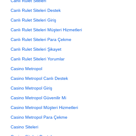
Canlı Rulet Siteleri
Canlı Rulet Siteleri Destek
Canlı Rulet Siteleri Giriş
Canlı Rulet Siteleri Müşteri Hizmetleri
Canlı Rulet Siteleri Para Çekme
Canlı Rulet Siteleri Şikayet
Canlı Rulet Siteleri Yorumlar
Casino Metropol
Casino Metropol Canlı Destek
Casino Metropol Giriş
Casino Metropol Güvenilir Mi
Casino Metropol Müşteri Hizmetleri
Casino Metropol Para Çekme
Casino Siteleri