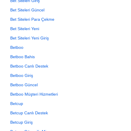
Bet Siteleri Giriş
Bet Siteleri Güncel
Bet Siteleri Para Çekme
Bet Siteleri Yeni
Bet Siteleri Yeni Giriş
Betboo
Betboo Bahis
Betboo Canlı Destek
Betboo Giriş
Betboo Güncel
Betboo Müşteri Hizmetleri
Betcup
Betcup Canlı Destek
Betcup Giriş