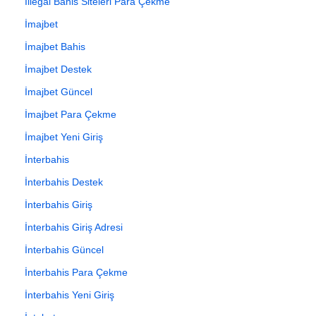
İllegal Bahis Siteleri Para Çekme
İmajbet
İmajbet Bahis
İmajbet Destek
İmajbet Güncel
İmajbet Para Çekme
İmajbet Yeni Giriş
İnterbahis
İnterbahis Destek
İnterbahis Giriş
İnterbahis Giriş Adresi
İnterbahis Güncel
İnterbahis Para Çekme
İnterbahis Yeni Giriş