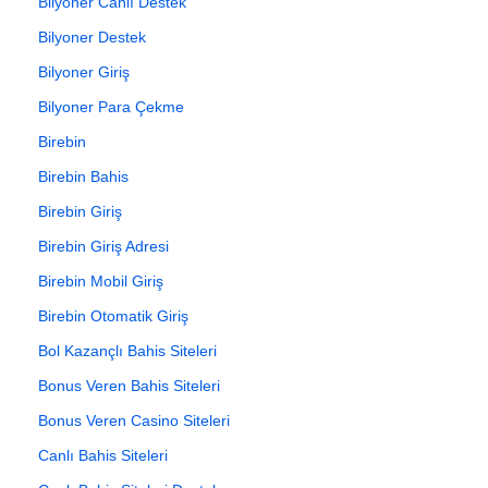
Bilyoner Canlı Destek
Bilyoner Destek
Bilyoner Giriş
Bilyoner Para Çekme
Birebin
Birebin Bahis
Birebin Giriş
Birebin Giriş Adresi
Birebin Mobil Giriş
Birebin Otomatik Giriş
Bol Kazançlı Bahis Siteleri
Bonus Veren Bahis Siteleri
Bonus Veren Casino Siteleri
Canlı Bahis Siteleri