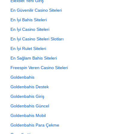
Elexbet Yeni Giriş
En Güvenilir Casino Siteleri
En İyi Bahis Siteleri
En İyi Casino Siteleri
En İyi Casino Siteleri Slotları
En İyi Rulet Siteleri
En Sağlam Bahis Siteleri
Freespin Veren Casino Siteleri
Goldenbahis
Goldenbahis Destek
Goldenbahis Giriş
Goldenbahis Güncel
Goldenbahis Mobil
Goldenbahis Para Çekme