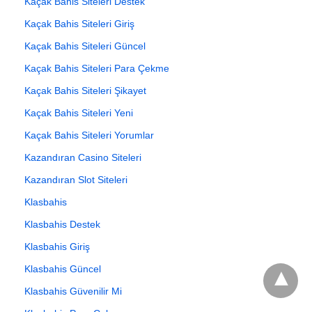
Kaçak Bahis Siteleri Destek
Kaçak Bahis Siteleri Giriş
Kaçak Bahis Siteleri Güncel
Kaçak Bahis Siteleri Para Çekme
Kaçak Bahis Siteleri Şikayet
Kaçak Bahis Siteleri Yeni
Kaçak Bahis Siteleri Yorumlar
Kazandıran Casino Siteleri
Kazandıran Slot Siteleri
Klasbahis
Klasbahis Destek
Klasbahis Giriş
Klasbahis Güncel
Klasbahis Güvenilir Mi