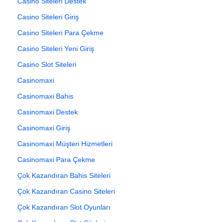
Casino Siteleri Destek
Casino Siteleri Giriş
Casino Siteleri Para Çekme
Casino Siteleri Yeni Giriş
Casino Slot Siteleri
Casinomaxi
Casinomaxi Bahis
Casinomaxi Destek
Casinomaxi Giriş
Casinomaxi Müşteri Hizmetleri
Casinomaxi Para Çekme
Çok Kazandıran Bahis Siteleri
Çok Kazandıran Casino Siteleri
Çok Kazandıran Slot Oyunları