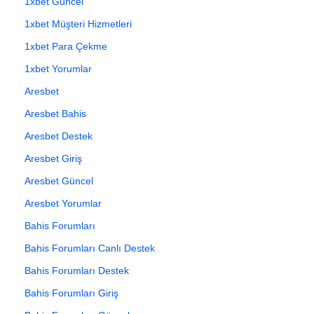
1xbet Güncel
1xbet Müşteri Hizmetleri
1xbet Para Çekme
1xbet Yorumlar
Aresbet
Aresbet Bahis
Aresbet Destek
Aresbet Giriş
Aresbet Güncel
Aresbet Yorumlar
Bahis Forumları
Bahis Forumları Canlı Destek
Bahis Forumları Destek
Bahis Forumları Giriş