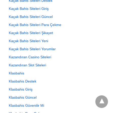
Kaçak Bahis Siteleri Destek
Kaçak Bahis Siteleri Giriş
Kaçak Bahis Siteleri Güncel
Kaçak Bahis Siteleri Para Çekme
Kaçak Bahis Siteleri Şikayet
Kaçak Bahis Siteleri Yeni
Kaçak Bahis Siteleri Yorumlar
Kazandıran Casino Siteleri
Kazandıran Slot Siteleri
Klasbahis
Klasbahis Destek
Klasbahis Giriş
Klasbahis Güncel
Klasbahis Güvenilir Mi