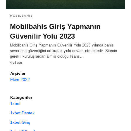
MOBILBAHIS
Mobilbahis Giriş Yapmanın
Güvenilir Yolu 2023
Mobilbahis Giriş Yapmanın Güvenilir Yolu 2023 yılında bahis
severlerle güvenliğini arttırarak yola devam etmektedir. Sitenin
gerekli kuruluşlardan almış olduğu lisans…
4 yıl ago
Arşivler
Ekim 2022
Kategoriler
1xbet
1xbet Destek
1xbet Giriş