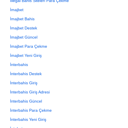
İllegal Bahis Siteleri Para Çekme
İmajbet
İmajbet Bahis
İmajbet Destek
İmajbet Güncel
İmajbet Para Çekme
İmajbet Yeni Giriş
İnterbahis
İnterbahis Destek
İnterbahis Giriş
İnterbahis Giriş Adresi
İnterbahis Güncel
İnterbahis Para Çekme
İnterbahis Yeni Giriş