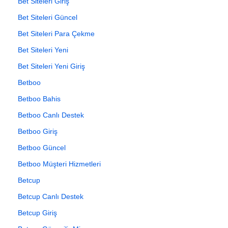
Bet Siteleri Giriş
Bet Siteleri Güncel
Bet Siteleri Para Çekme
Bet Siteleri Yeni
Bet Siteleri Yeni Giriş
Betboo
Betboo Bahis
Betboo Canlı Destek
Betboo Giriş
Betboo Güncel
Betboo Müşteri Hizmetleri
Betcup
Betcup Canlı Destek
Betcup Giriş