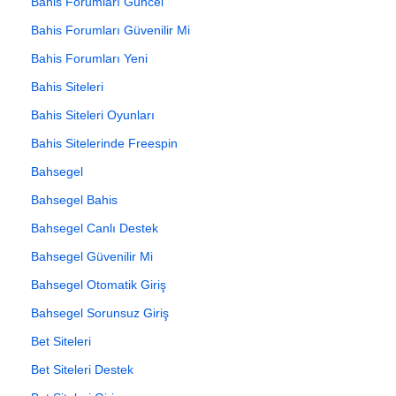
Bahis Forumları Güncel
Bahis Forumları Güvenilir Mi
Bahis Forumları Yeni
Bahis Siteleri
Bahis Siteleri Oyunları
Bahis Sitelerinde Freespin
Bahsegel
Bahsegel Bahis
Bahsegel Canlı Destek
Bahsegel Güvenilir Mi
Bahsegel Otomatik Giriş
Bahsegel Sorunsuz Giriş
Bet Siteleri
Bet Siteleri Destek