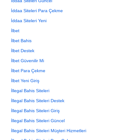
İddaa Siteleri Güncel
İddaa Siteleri Para Çekme
İddaa Siteleri Yeni
İlbet
İlbet Bahis
İlbet Destek
İlbet Güvenilir Mi
İlbet Para Çekme
İlbet Yeni Giriş
İllegal Bahis Siteleri
İllegal Bahis Siteleri Destek
İllegal Bahis Siteleri Giriş
İllegal Bahis Siteleri Güncel
İllegal Bahis Siteleri Müşteri Hizmetleri