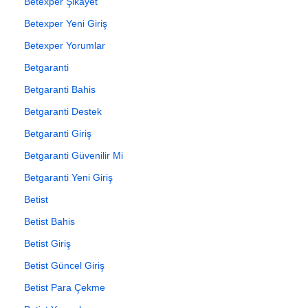
Betexper Şikayet
Betexper Yeni Giriş
Betexper Yorumlar
Betgaranti
Betgaranti Bahis
Betgaranti Destek
Betgaranti Giriş
Betgaranti Güvenilir Mi
Betgaranti Yeni Giriş
Betist
Betist Bahis
Betist Giriş
Betist Güncel Giriş
Betist Para Çekme