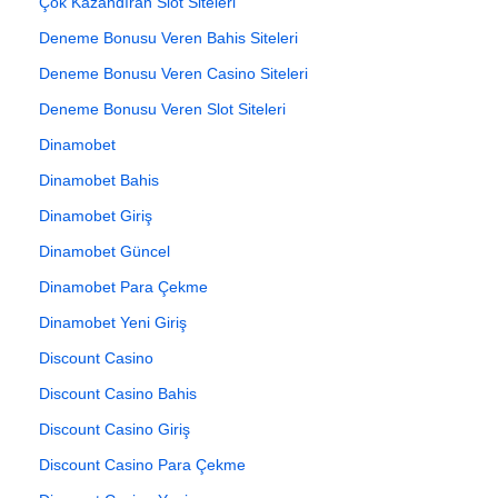
Çok Kazandıran Slot Siteleri
Deneme Bonusu Veren Bahis Siteleri
Deneme Bonusu Veren Casino Siteleri
Deneme Bonusu Veren Slot Siteleri
Dinamobet
Dinamobet Bahis
Dinamobet Giriş
Dinamobet Güncel
Dinamobet Para Çekme
Dinamobet Yeni Giriş
Discount Casino
Discount Casino Bahis
Discount Casino Giriş
Discount Casino Para Çekme