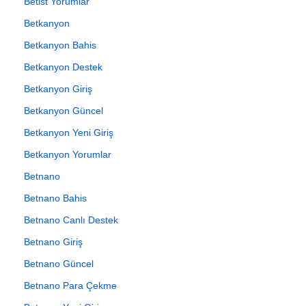
Betist Yorumlar
Betkanyon
Betkanyon Bahis
Betkanyon Destek
Betkanyon Giriş
Betkanyon Güncel
Betkanyon Yeni Giriş
Betkanyon Yorumlar
Betnano
Betnano Bahis
Betnano Canlı Destek
Betnano Giriş
Betnano Güncel
Betnano Para Çekme