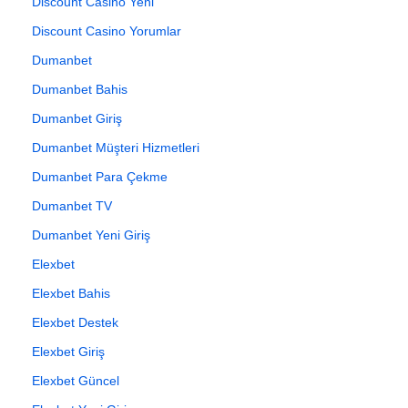
Discount Casino Yeni
Discount Casino Yorumlar
Dumanbet
Dumanbet Bahis
Dumanbet Giriş
Dumanbet Müşteri Hizmetleri
Dumanbet Para Çekme
Dumanbet TV
Dumanbet Yeni Giriş
Elexbet
Elexbet Bahis
Elexbet Destek
Elexbet Giriş
Elexbet Güncel