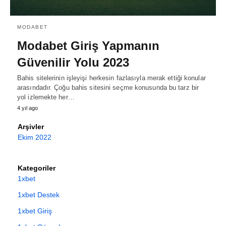
MODABET
Modabet Giriş Yapmanın
Güvenilir Yolu 2023
Bahis sitelerinin işleyişi herkesin fazlasıyla merak ettiği konular
arasındadır. Çoğu bahis sitesini seçme konusunda bu tarz bir
yol izlemekte her…
4 yıl ago
Arşivler
Ekim 2022
Kategoriler
1xbet
1xbet Destek
1xbet Giriş