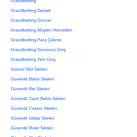
Grandbetting
Grandbetting Destek
Grandbetting Güncel
Grandbetting Müşteri Hizmetleri
Grandbetting Para Çekme
Grandbetting Sorunsuz Giriş
Grandbetting Yeni Giriş
Güncel Slot Siteleri
Güvenilir Bahis Siteleri
Güvenilir Bet Siteleri
Güvenilir Canlı Bahis Siteleri
Güvenilir Casino Siteleri
Güvenilir İddaa Siteleri
Güvenilir Rulet Siteleri