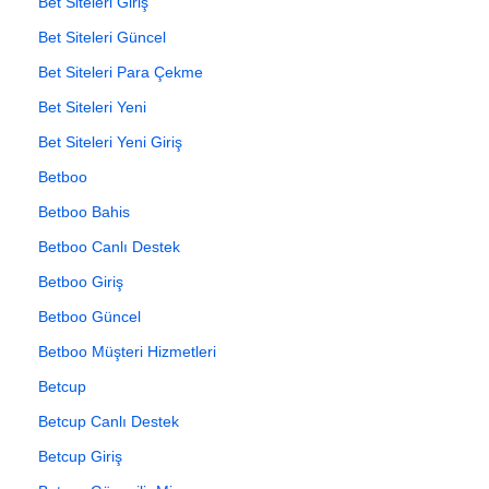
Bet Siteleri Giriş
Bet Siteleri Güncel
Bet Siteleri Para Çekme
Bet Siteleri Yeni
Bet Siteleri Yeni Giriş
Betboo
Betboo Bahis
Betboo Canlı Destek
Betboo Giriş
Betboo Güncel
Betboo Müşteri Hizmetleri
Betcup
Betcup Canlı Destek
Betcup Giriş