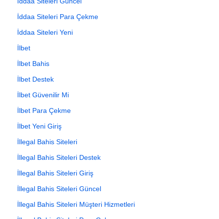
İddaa Siteleri Güncel
İddaa Siteleri Para Çekme
İddaa Siteleri Yeni
İlbet
İlbet Bahis
İlbet Destek
İlbet Güvenilir Mi
İlbet Para Çekme
İlbet Yeni Giriş
İllegal Bahis Siteleri
İllegal Bahis Siteleri Destek
İllegal Bahis Siteleri Giriş
İllegal Bahis Siteleri Güncel
İllegal Bahis Siteleri Müşteri Hizmetleri