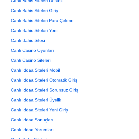
Canlı Bahis Siteleri Destek
Canlı Bahis Siteleri Giriş
Canlı Bahis Siteleri Para Çekme
Canlı Bahis Siteleri Yeni
Canlı Bahis Sitesi
Canlı Casino Oyunları
Canlı Casino Siteleri
Canlı İddaa Siteleri Mobil
Canlı İddaa Siteleri Otomatik Giriş
Canlı İddaa Siteleri Sorunsuz Giriş
Canlı İddaa Siteleri Üyelik
Canlı İddaa Siteleri Yeni Giriş
Canlı İddaa Sonuçları
Canlı İddaa Yorumları