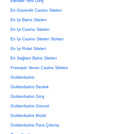
Elexbet Yeni Giriş
En Güvenilir Casino Siteleri
En İyi Bahis Siteleri
En İyi Casino Siteleri
En İyi Casino Siteleri Slotları
En İyi Rulet Siteleri
En Sağlam Bahis Siteleri
Freespin Veren Casino Siteleri
Goldenbahis
Goldenbahis Destek
Goldenbahis Giriş
Goldenbahis Güncel
Goldenbahis Mobil
Goldenbahis Para Çekme