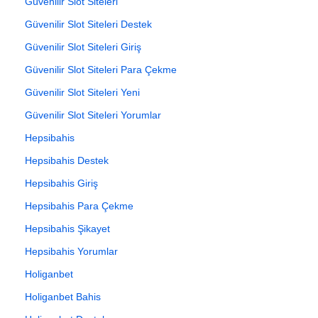
Güvenilir Slot Siteleri
Güvenilir Slot Siteleri Destek
Güvenilir Slot Siteleri Giriş
Güvenilir Slot Siteleri Para Çekme
Güvenilir Slot Siteleri Yeni
Güvenilir Slot Siteleri Yorumlar
Hepsibahis
Hepsibahis Destek
Hepsibahis Giriş
Hepsibahis Para Çekme
Hepsibahis Şikayet
Hepsibahis Yorumlar
Holiganbet
Holiganbet Bahis