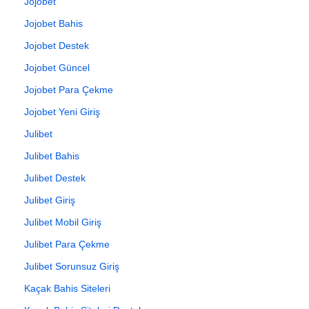
Jojobet
Jojobet Bahis
Jojobet Destek
Jojobet Güncel
Jojobet Para Çekme
Jojobet Yeni Giriş
Julibet
Julibet Bahis
Julibet Destek
Julibet Giriş
Julibet Mobil Giriş
Julibet Para Çekme
Julibet Sorunsuz Giriş
Kaçak Bahis Siteleri