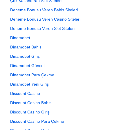
Çok Kazandıran Slot Siteleri
Deneme Bonusu Veren Bahis Siteleri
Deneme Bonusu Veren Casino Siteleri
Deneme Bonusu Veren Slot Siteleri
Dinamobet
Dinamobet Bahis
Dinamobet Giriş
Dinamobet Güncel
Dinamobet Para Çekme
Dinamobet Yeni Giriş
Discount Casino
Discount Casino Bahis
Discount Casino Giriş
Discount Casino Para Çekme