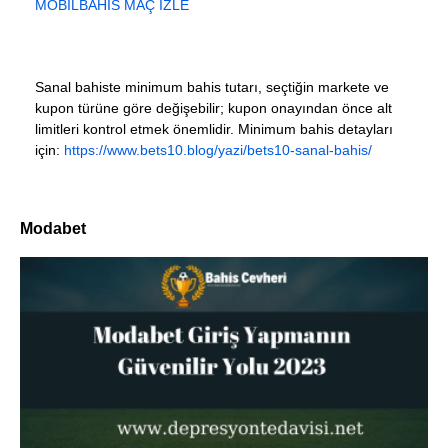
MOBILBAHIS MAÇ İZLE
Sanal bahiste minimum bahis tutarı, seçtiğin markete ve
kupon türüne göre değişebilir; kupon onayından önce alt
limitleri kontrol etmek önemlidir. Minimum bahis detayları
için:
https://www.bets10.blog/yazi/bets10-sanal-bahis/
Modabet