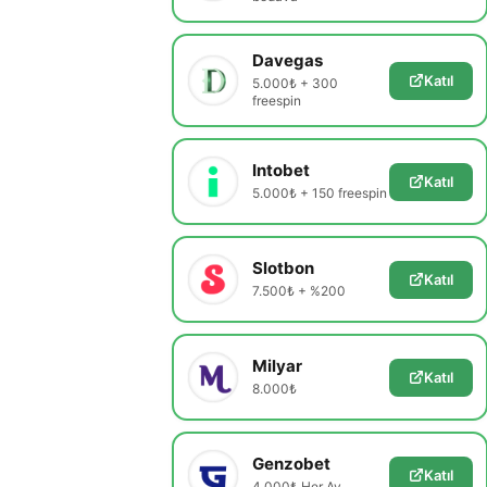
Davegas
Katıl
5.000₺ + 300
freespin
Intobet
Katıl
5.000₺ + 150 freespin
Slotbon
Katıl
7.500₺ + %200
Milyar
Katıl
8.000₺
Genzobet
Katıl
4.000₺ Her Ay