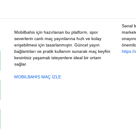
Sanal b
Mobilbahis için hazırlanan bu platform, spor
markete
severlerin canlı maç yayınlarına hızlı ve kolay
onayınd
erişebilmesi için tasarlanmıştır. Güncel yayın
önemlid
bağlantıları ve pratik kullanım sunarak maç keyfini
https:/
kesintisiz yaşamak isteyenlere ideal bir ortam
sağlar.
MOBILBAHIS MAÇ İZLE