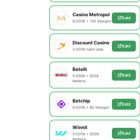
Casino Metropol
Katıl
8.000₺ + 150 freespin
Discount Casino
Katıl
5.000₺ nakit iade
Betelli
Katıl
5.050₺ + 500₺
bedava
Betchip
Katıl
6.000₺ + 80 freespin
Winnit
Katıl
5.000₺ + 500₺
bedava