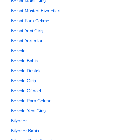
Betsat Mobil Giriş
Betsat Müşteri Hizmetleri
Betsat Para Çekme
Betsat Yeni Giriş
Betsat Yorumlar
Betvole
Betvole Bahis
Betvole Destek
Betvole Giriş
Betvole Güncel
Betvole Para Çekme
Betvole Yeni Giriş
Bilyoner
Bilyoner Bahis