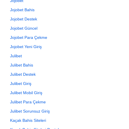
Jojobet
Jojobet Bahis
Jojobet Destek
Jojobet Güncel
Jojobet Para Çekme
Jojobet Yeni Giriş
Julibet
Julibet Bahis
Julibet Destek
Julibet Giriş
Julibet Mobil Giriş
Julibet Para Çekme
Julibet Sorunsuz Giriş
Kaçak Bahis Siteleri