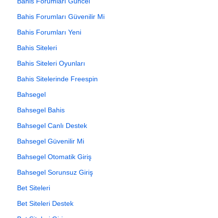
Bahis Forumları Güncel
Bahis Forumları Güvenilir Mi
Bahis Forumları Yeni
Bahis Siteleri
Bahis Siteleri Oyunları
Bahis Sitelerinde Freespin
Bahsegel
Bahsegel Bahis
Bahsegel Canlı Destek
Bahsegel Güvenilir Mi
Bahsegel Otomatik Giriş
Bahsegel Sorunsuz Giriş
Bet Siteleri
Bet Siteleri Destek