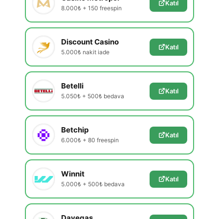
Katıl
8.000₺ + 150 freespin
Discount Casino
Katıl
5.000₺ nakit iade
Betelli
Katıl
5.050₺ + 500₺ bedava
Betchip
Katıl
6.000₺ + 80 freespin
Winnit
Katıl
5.000₺ + 500₺ bedava
Davegas