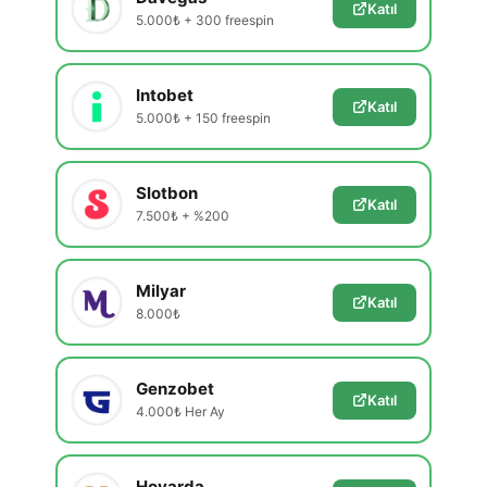
Katıl
5.000₺ + 300 freespin
Intobet
Katıl
5.000₺ + 150 freespin
Slotbon
Katıl
7.500₺ + %200
Milyar
Katıl
8.000₺
Genzobet
Katıl
4.000₺ Her Ay
Hovarda