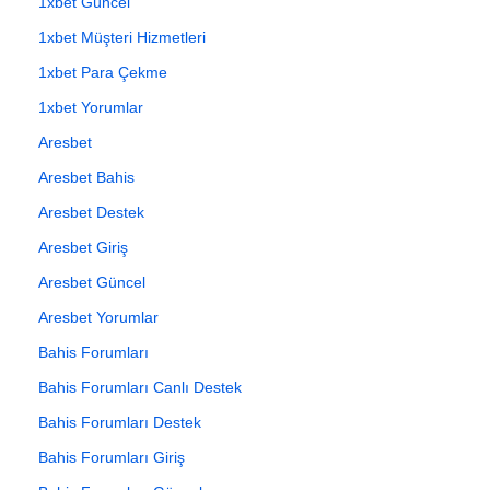
1xbet Güncel
1xbet Müşteri Hizmetleri
1xbet Para Çekme
1xbet Yorumlar
Aresbet
Aresbet Bahis
Aresbet Destek
Aresbet Giriş
Aresbet Güncel
Aresbet Yorumlar
Bahis Forumları
Bahis Forumları Canlı Destek
Bahis Forumları Destek
Bahis Forumları Giriş