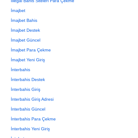
İllegal Bahis Siteleri Para Çekme
İmajbet
İmajbet Bahis
İmajbet Destek
İmajbet Güncel
İmajbet Para Çekme
İmajbet Yeni Giriş
İnterbahis
İnterbahis Destek
İnterbahis Giriş
İnterbahis Giriş Adresi
İnterbahis Güncel
İnterbahis Para Çekme
İnterbahis Yeni Giriş