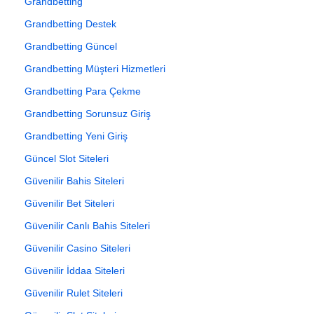
Grandbetting
Grandbetting Destek
Grandbetting Güncel
Grandbetting Müşteri Hizmetleri
Grandbetting Para Çekme
Grandbetting Sorunsuz Giriş
Grandbetting Yeni Giriş
Güncel Slot Siteleri
Güvenilir Bahis Siteleri
Güvenilir Bet Siteleri
Güvenilir Canlı Bahis Siteleri
Güvenilir Casino Siteleri
Güvenilir İddaa Siteleri
Güvenilir Rulet Siteleri