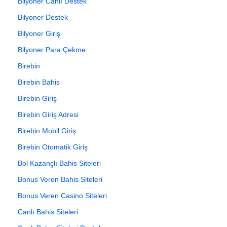
Bilyoner Canlı Destek
Bilyoner Destek
Bilyoner Giriş
Bilyoner Para Çekme
Birebin
Birebin Bahis
Birebin Giriş
Birebin Giriş Adresi
Birebin Mobil Giriş
Birebin Otomatik Giriş
Bol Kazançlı Bahis Siteleri
Bonus Veren Bahis Siteleri
Bonus Veren Casino Siteleri
Canlı Bahis Siteleri