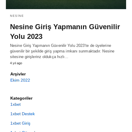
NESINE
Nesine Giriş Yapmanın Güvenilir
Yolu 2023
Nesine Giriş Yapmanın Güvenilir Yolu 2023’te de üyelerine
güvenilir bir şekilde giriş yapma imkanı sunmaktadır. Nesine
sitesine girişlerinz oldukça hızlı…
4 yıl ago
Arşivler
Ekim 2022
Kategoriler
1xbet
1xbet Destek
1xbet Giriş