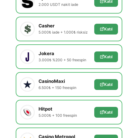
Katıl
2.000 USDT nakit iade
Casher
Katıl
5.000₺ iade + 1.000₺ risksiz
Jokera
Katıl
3.000₺ %200 + 50 freespin
CasinoMaxi
Katıl
6.500₺ + 150 freespin
Hitpot
Katıl
5.000₺ + 100 freespin
Casino Metropol