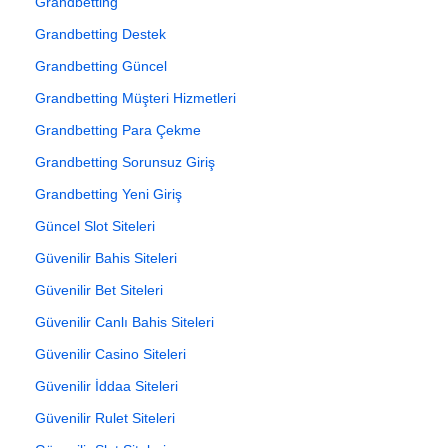
Grandbetting
Grandbetting Destek
Grandbetting Güncel
Grandbetting Müşteri Hizmetleri
Grandbetting Para Çekme
Grandbetting Sorunsuz Giriş
Grandbetting Yeni Giriş
Güncel Slot Siteleri
Güvenilir Bahis Siteleri
Güvenilir Bet Siteleri
Güvenilir Canlı Bahis Siteleri
Güvenilir Casino Siteleri
Güvenilir İddaa Siteleri
Güvenilir Rulet Siteleri