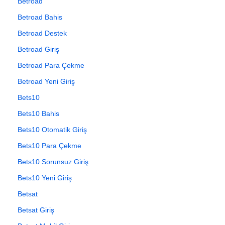
Betroad
Betroad Bahis
Betroad Destek
Betroad Giriş
Betroad Para Çekme
Betroad Yeni Giriş
Bets10
Bets10 Bahis
Bets10 Otomatik Giriş
Bets10 Para Çekme
Bets10 Sorunsuz Giriş
Bets10 Yeni Giriş
Betsat
Betsat Giriş