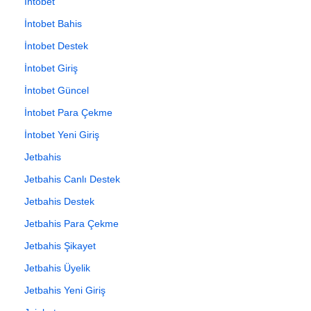
İntobet
İntobet Bahis
İntobet Destek
İntobet Giriş
İntobet Güncel
İntobet Para Çekme
İntobet Yeni Giriş
Jetbahis
Jetbahis Canlı Destek
Jetbahis Destek
Jetbahis Para Çekme
Jetbahis Şikayet
Jetbahis Üyelik
Jetbahis Yeni Giriş