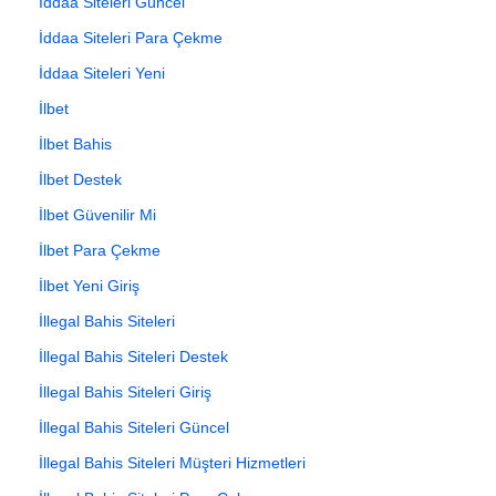
İddaa Siteleri Güncel
İddaa Siteleri Para Çekme
İddaa Siteleri Yeni
İlbet
İlbet Bahis
İlbet Destek
İlbet Güvenilir Mi
İlbet Para Çekme
İlbet Yeni Giriş
İllegal Bahis Siteleri
İllegal Bahis Siteleri Destek
İllegal Bahis Siteleri Giriş
İllegal Bahis Siteleri Güncel
İllegal Bahis Siteleri Müşteri Hizmetleri