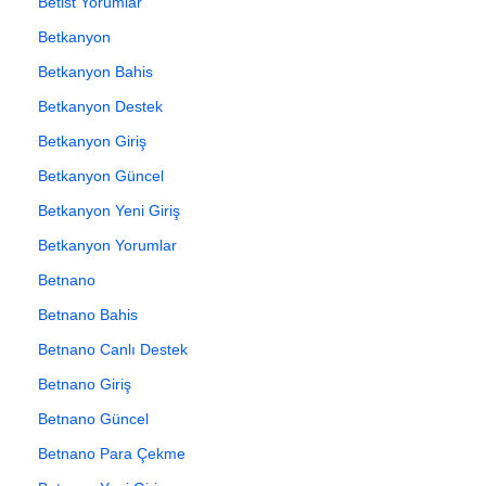
Betist Yorumlar
Betkanyon
Betkanyon Bahis
Betkanyon Destek
Betkanyon Giriş
Betkanyon Güncel
Betkanyon Yeni Giriş
Betkanyon Yorumlar
Betnano
Betnano Bahis
Betnano Canlı Destek
Betnano Giriş
Betnano Güncel
Betnano Para Çekme