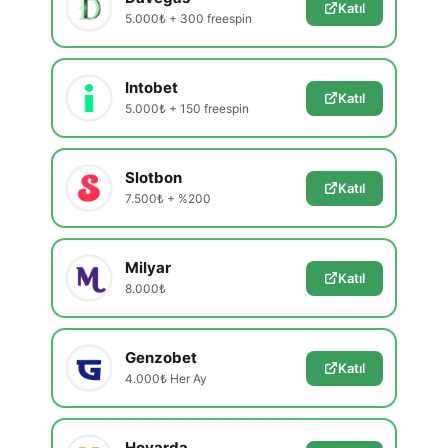
Katıl
5.000₺ + 300 freespin
Intobet
Katıl
5.000₺ + 150 freespin
Slotbon
Katıl
7.500₺ + %200
Milyar
Katıl
8.000₺
Genzobet
Katıl
4.000₺ Her Ay
Hovarda