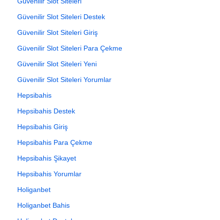
Güvenilir Slot Siteleri
Güvenilir Slot Siteleri Destek
Güvenilir Slot Siteleri Giriş
Güvenilir Slot Siteleri Para Çekme
Güvenilir Slot Siteleri Yeni
Güvenilir Slot Siteleri Yorumlar
Hepsibahis
Hepsibahis Destek
Hepsibahis Giriş
Hepsibahis Para Çekme
Hepsibahis Şikayet
Hepsibahis Yorumlar
Holiganbet
Holiganbet Bahis