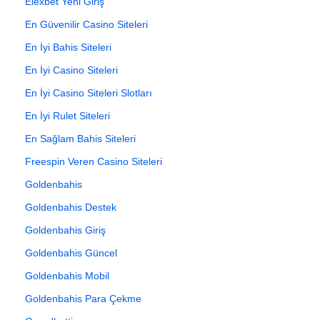
Elexbet Yeni Giriş
En Güvenilir Casino Siteleri
En İyi Bahis Siteleri
En İyi Casino Siteleri
En İyi Casino Siteleri Slotları
En İyi Rulet Siteleri
En Sağlam Bahis Siteleri
Freespin Veren Casino Siteleri
Goldenbahis
Goldenbahis Destek
Goldenbahis Giriş
Goldenbahis Güncel
Goldenbahis Mobil
Goldenbahis Para Çekme