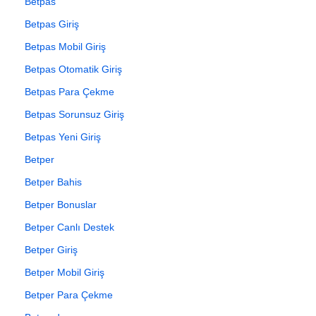
Betpas
Betpas Giriş
Betpas Mobil Giriş
Betpas Otomatik Giriş
Betpas Para Çekme
Betpas Sorunsuz Giriş
Betpas Yeni Giriş
Betper
Betper Bahis
Betper Bonuslar
Betper Canlı Destek
Betper Giriş
Betper Mobil Giriş
Betper Para Çekme