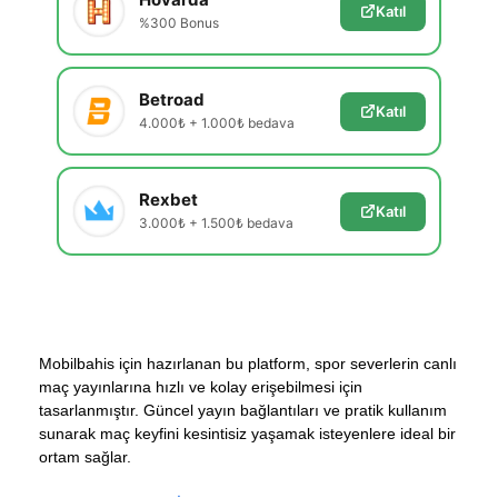
Katıl
%300 Bonus
Betroad
Katıl
4.000₺ + 1.000₺ bedava
Rexbet
Katıl
3.000₺ + 1.500₺ bedava
Mobilbahis için hazırlanan bu platform, spor severlerin canlı
maç yayınlarına hızlı ve kolay erişebilmesi için
tasarlanmıştır. Güncel yayın bağlantıları ve pratik kullanım
sunarak maç keyfini kesintisiz yaşamak isteyenlere ideal bir
ortam sağlar.