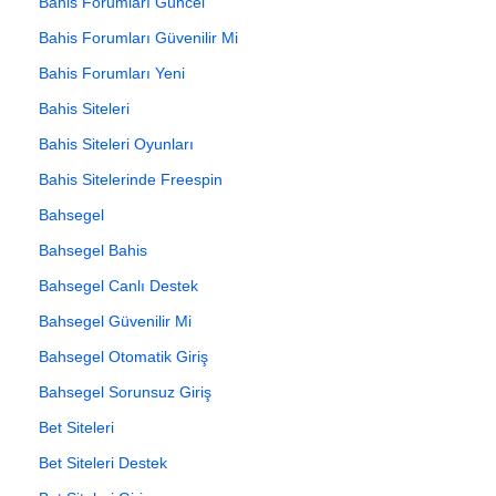
Bahis Forumları Güncel
Bahis Forumları Güvenilir Mi
Bahis Forumları Yeni
Bahis Siteleri
Bahis Siteleri Oyunları
Bahis Sitelerinde Freespin
Bahsegel
Bahsegel Bahis
Bahsegel Canlı Destek
Bahsegel Güvenilir Mi
Bahsegel Otomatik Giriş
Bahsegel Sorunsuz Giriş
Bet Siteleri
Bet Siteleri Destek