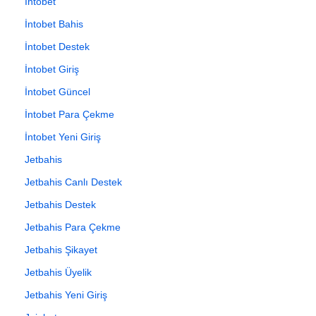
İntobet
İntobet Bahis
İntobet Destek
İntobet Giriş
İntobet Güncel
İntobet Para Çekme
İntobet Yeni Giriş
Jetbahis
Jetbahis Canlı Destek
Jetbahis Destek
Jetbahis Para Çekme
Jetbahis Şikayet
Jetbahis Üyelik
Jetbahis Yeni Giriş