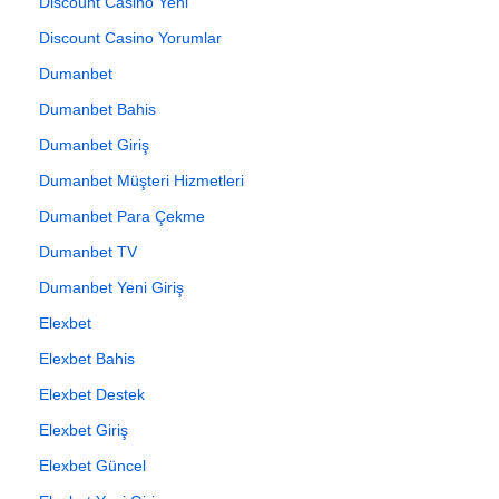
Discount Casino Yeni
Discount Casino Yorumlar
Dumanbet
Dumanbet Bahis
Dumanbet Giriş
Dumanbet Müşteri Hizmetleri
Dumanbet Para Çekme
Dumanbet TV
Dumanbet Yeni Giriş
Elexbet
Elexbet Bahis
Elexbet Destek
Elexbet Giriş
Elexbet Güncel