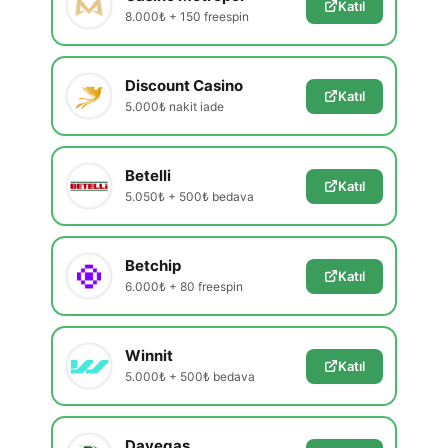
Katıl
8.000₺ + 150 freespin
Discount Casino
Katıl
5.000₺ nakit iade
Betelli
Katıl
5.050₺ + 500₺ bedava
Betchip
Katıl
6.000₺ + 80 freespin
Winnit
Katıl
5.000₺ + 500₺ bedava
Davegas