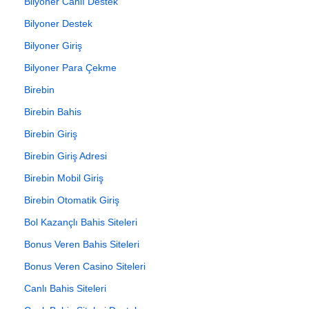
Bilyoner Canlı Destek
Bilyoner Destek
Bilyoner Giriş
Bilyoner Para Çekme
Birebin
Birebin Bahis
Birebin Giriş
Birebin Giriş Adresi
Birebin Mobil Giriş
Birebin Otomatik Giriş
Bol Kazançlı Bahis Siteleri
Bonus Veren Bahis Siteleri
Bonus Veren Casino Siteleri
Canlı Bahis Siteleri