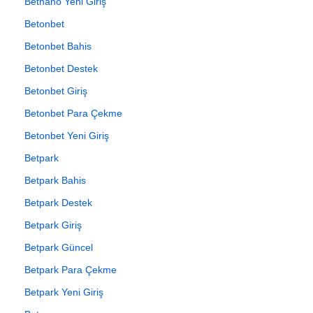
Betnano Yeni Giriş
Betonbet
Betonbet Bahis
Betonbet Destek
Betonbet Giriş
Betonbet Para Çekme
Betonbet Yeni Giriş
Betpark
Betpark Bahis
Betpark Destek
Betpark Giriş
Betpark Güncel
Betpark Para Çekme
Betpark Yeni Giriş