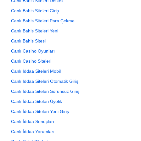
Canlı Bahis Siteleri Destek
Canlı Bahis Siteleri Giriş
Canlı Bahis Siteleri Para Çekme
Canlı Bahis Siteleri Yeni
Canlı Bahis Sitesi
Canlı Casino Oyunları
Canlı Casino Siteleri
Canlı İddaa Siteleri Mobil
Canlı İddaa Siteleri Otomatik Giriş
Canlı İddaa Siteleri Sorunsuz Giriş
Canlı İddaa Siteleri Üyelik
Canlı İddaa Siteleri Yeni Giriş
Canlı İddaa Sonuçları
Canlı İddaa Yorumları