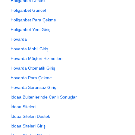
Holiganbet Destek
Holiganbet Güncel
Holiganbet Para Çekme
Holiganbet Yeni Giriş
Hovarda
Hovarda Mobil Giriş
Hovarda Müşteri Hizmetleri
Hovarda Otomatik Giriş
Hovarda Para Çekme
Hovarda Sorunsuz Giriş
İddaa Bültenlerinde Canlı Sonuçlar
İddaa Siteleri
İddaa Siteleri Destek
İddaa Siteleri Giriş