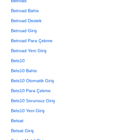
Betroad
Betroad Bahis
Betroad Destek
Betroad Giriş
Betroad Para Çekme
Betroad Yeni Giriş
Bets10
Bets10 Bahis
Bets10 Otomatik Giriş
Bets10 Para Çekme
Bets10 Sorunsuz Giriş
Bets10 Yeni Giriş
Betsat
Betsat Giriş