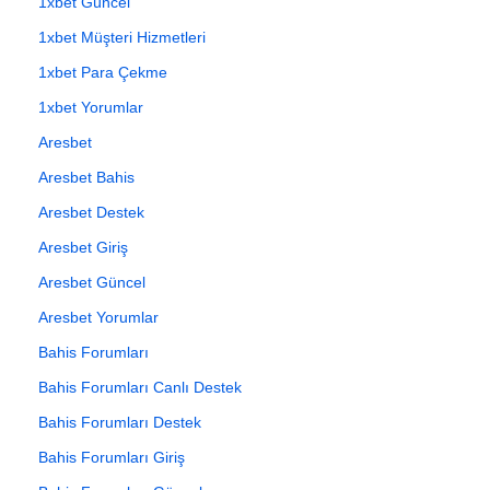
1xbet Güncel
1xbet Müşteri Hizmetleri
1xbet Para Çekme
1xbet Yorumlar
Aresbet
Aresbet Bahis
Aresbet Destek
Aresbet Giriş
Aresbet Güncel
Aresbet Yorumlar
Bahis Forumları
Bahis Forumları Canlı Destek
Bahis Forumları Destek
Bahis Forumları Giriş