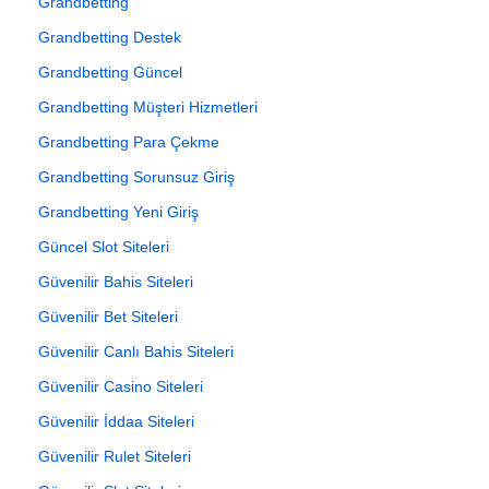
Grandbetting
Grandbetting Destek
Grandbetting Güncel
Grandbetting Müşteri Hizmetleri
Grandbetting Para Çekme
Grandbetting Sorunsuz Giriş
Grandbetting Yeni Giriş
Güncel Slot Siteleri
Güvenilir Bahis Siteleri
Güvenilir Bet Siteleri
Güvenilir Canlı Bahis Siteleri
Güvenilir Casino Siteleri
Güvenilir İddaa Siteleri
Güvenilir Rulet Siteleri