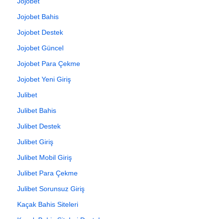
Jojobet
Jojobet Bahis
Jojobet Destek
Jojobet Güncel
Jojobet Para Çekme
Jojobet Yeni Giriş
Julibet
Julibet Bahis
Julibet Destek
Julibet Giriş
Julibet Mobil Giriş
Julibet Para Çekme
Julibet Sorunsuz Giriş
Kaçak Bahis Siteleri