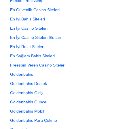
Elexbet Yeni Giriş
En Güvenilir Casino Siteleri
En İyi Bahis Siteleri
En İyi Casino Siteleri
En İyi Casino Siteleri Slotları
En İyi Rulet Siteleri
En Sağlam Bahis Siteleri
Freespin Veren Casino Siteleri
Goldenbahis
Goldenbahis Destek
Goldenbahis Giriş
Goldenbahis Güncel
Goldenbahis Mobil
Goldenbahis Para Çekme