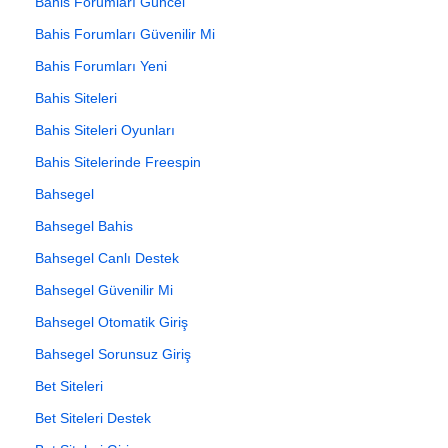
Bahis Forumları Güncel
Bahis Forumları Güvenilir Mi
Bahis Forumları Yeni
Bahis Siteleri
Bahis Siteleri Oyunları
Bahis Sitelerinde Freespin
Bahsegel
Bahsegel Bahis
Bahsegel Canlı Destek
Bahsegel Güvenilir Mi
Bahsegel Otomatik Giriş
Bahsegel Sorunsuz Giriş
Bet Siteleri
Bet Siteleri Destek