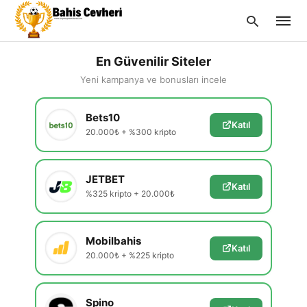
En Güvenilir Siteler
Yeni kampanya ve bonusları incele
Type
Bets10
your
Katıl
searc
20.000₺ + %300 kripto
query
and
hit
enter:
JETBET
Katıl
%325 kripto + 20.000₺
Mobilbahis
Katıl
20.000₺ + %225 kripto
Spino