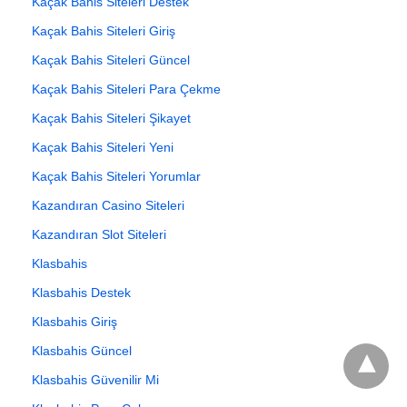
Kaçak Bahis Siteleri Destek
Kaçak Bahis Siteleri Giriş
Kaçak Bahis Siteleri Güncel
Kaçak Bahis Siteleri Para Çekme
Kaçak Bahis Siteleri Şikayet
Kaçak Bahis Siteleri Yeni
Kaçak Bahis Siteleri Yorumlar
Kazandıran Casino Siteleri
Kazandıran Slot Siteleri
Klasbahis
Klasbahis Destek
Klasbahis Giriş
Klasbahis Güncel
Klasbahis Güvenilir Mi