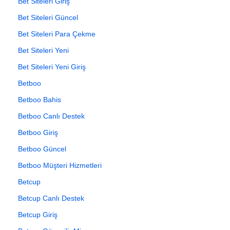
Bet Siteleri Giriş
Bet Siteleri Güncel
Bet Siteleri Para Çekme
Bet Siteleri Yeni
Bet Siteleri Yeni Giriş
Betboo
Betboo Bahis
Betboo Canlı Destek
Betboo Giriş
Betboo Güncel
Betboo Müşteri Hizmetleri
Betcup
Betcup Canlı Destek
Betcup Giriş