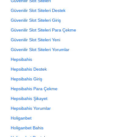
Güvenilir Slot Siteleri
Güvenilir Slot Siteleri Destek
Güvenilir Slot Siteleri Giriş
Güvenilir Slot Siteleri Para Çekme
Güvenilir Slot Siteleri Yeni
Güvenilir Slot Siteleri Yorumlar
Hepsibahis
Hepsibahis Destek
Hepsibahis Giriş
Hepsibahis Para Çekme
Hepsibahis Şikayet
Hepsibahis Yorumlar
Holiganbet
Holiganbet Bahis