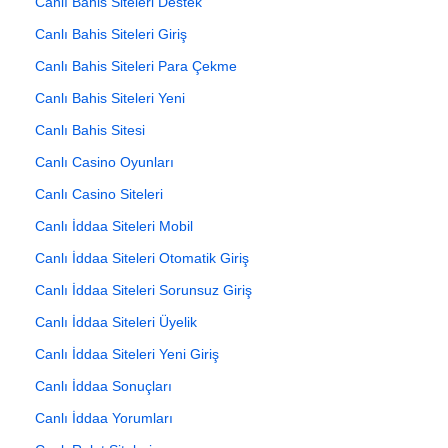
Canlı Bahis Siteleri Destek
Canlı Bahis Siteleri Giriş
Canlı Bahis Siteleri Para Çekme
Canlı Bahis Siteleri Yeni
Canlı Bahis Sitesi
Canlı Casino Oyunları
Canlı Casino Siteleri
Canlı İddaa Siteleri Mobil
Canlı İddaa Siteleri Otomatik Giriş
Canlı İddaa Siteleri Sorunsuz Giriş
Canlı İddaa Siteleri Üyelik
Canlı İddaa Siteleri Yeni Giriş
Canlı İddaa Sonuçları
Canlı İddaa Yorumları