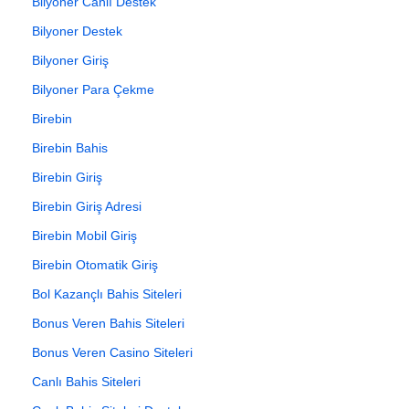
Bilyoner Canlı Destek
Bilyoner Destek
Bilyoner Giriş
Bilyoner Para Çekme
Birebin
Birebin Bahis
Birebin Giriş
Birebin Giriş Adresi
Birebin Mobil Giriş
Birebin Otomatik Giriş
Bol Kazançlı Bahis Siteleri
Bonus Veren Bahis Siteleri
Bonus Veren Casino Siteleri
Canlı Bahis Siteleri