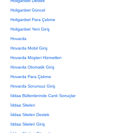
Holiganbet Destek
Holiganbet Güncel
Holiganbet Para Çekme
Holiganbet Yeni Giriş
Hovarda
Hovarda Mobil Giriş
Hovarda Müşteri Hizmetleri
Hovarda Otomatik Giriş
Hovarda Para Çekme
Hovarda Sorunsuz Giriş
İddaa Bültenlerinde Canlı Sonuçlar
İddaa Siteleri
İddaa Siteleri Destek
İddaa Siteleri Giriş