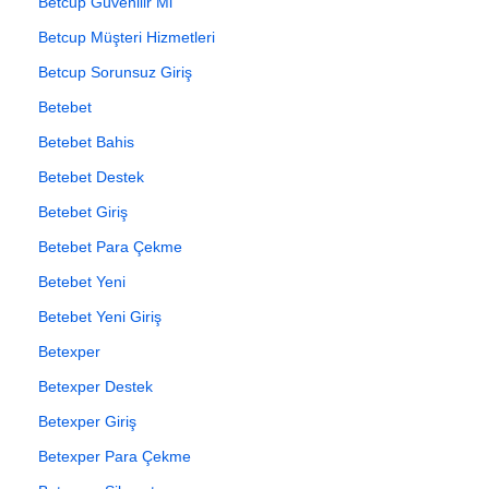
Betcup Güvenilir Mi
Betcup Müşteri Hizmetleri
Betcup Sorunsuz Giriş
Betebet
Betebet Bahis
Betebet Destek
Betebet Giriş
Betebet Para Çekme
Betebet Yeni
Betebet Yeni Giriş
Betexper
Betexper Destek
Betexper Giriş
Betexper Para Çekme