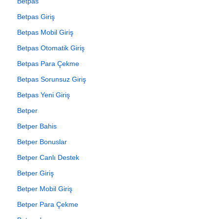
Betpas
Betpas Giriş
Betpas Mobil Giriş
Betpas Otomatik Giriş
Betpas Para Çekme
Betpas Sorunsuz Giriş
Betpas Yeni Giriş
Betper
Betper Bahis
Betper Bonuslar
Betper Canlı Destek
Betper Giriş
Betper Mobil Giriş
Betper Para Çekme