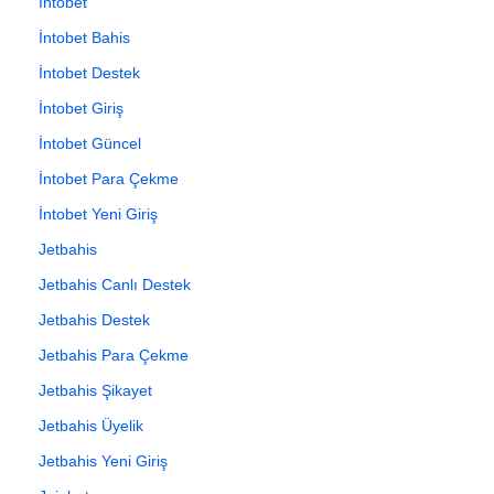
İntobet
İntobet Bahis
İntobet Destek
İntobet Giriş
İntobet Güncel
İntobet Para Çekme
İntobet Yeni Giriş
Jetbahis
Jetbahis Canlı Destek
Jetbahis Destek
Jetbahis Para Çekme
Jetbahis Şikayet
Jetbahis Üyelik
Jetbahis Yeni Giriş