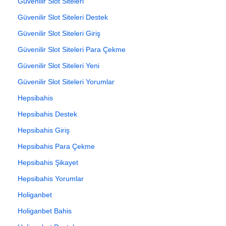
Güvenilir Slot Siteleri
Güvenilir Slot Siteleri Destek
Güvenilir Slot Siteleri Giriş
Güvenilir Slot Siteleri Para Çekme
Güvenilir Slot Siteleri Yeni
Güvenilir Slot Siteleri Yorumlar
Hepsibahis
Hepsibahis Destek
Hepsibahis Giriş
Hepsibahis Para Çekme
Hepsibahis Şikayet
Hepsibahis Yorumlar
Holiganbet
Holiganbet Bahis