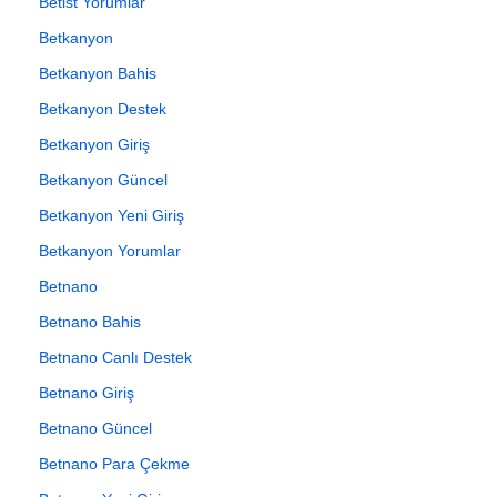
Betist Yorumlar
Betkanyon
Betkanyon Bahis
Betkanyon Destek
Betkanyon Giriş
Betkanyon Güncel
Betkanyon Yeni Giriş
Betkanyon Yorumlar
Betnano
Betnano Bahis
Betnano Canlı Destek
Betnano Giriş
Betnano Güncel
Betnano Para Çekme