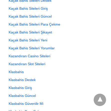
Kaçak Bahis Siteleri Destek
Kaçak Bahis Siteleri Giriş
Kaçak Bahis Siteleri Güncel
Kaçak Bahis Siteleri Para Çekme
Kaçak Bahis Siteleri Şikayet
Kaçak Bahis Siteleri Yeni
Kaçak Bahis Siteleri Yorumlar
Kazandıran Casino Siteleri
Kazandıran Slot Siteleri
Klasbahis
Klasbahis Destek
Klasbahis Giriş
Klasbahis Güncel
Klasbahis Güvenilir Mi