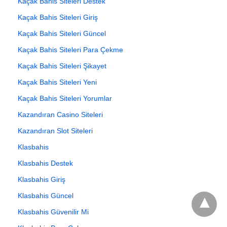
Kaçak Bahis Siteleri Destek
Kaçak Bahis Siteleri Giriş
Kaçak Bahis Siteleri Güncel
Kaçak Bahis Siteleri Para Çekme
Kaçak Bahis Siteleri Şikayet
Kaçak Bahis Siteleri Yeni
Kaçak Bahis Siteleri Yorumlar
Kazandıran Casino Siteleri
Kazandıran Slot Siteleri
Klasbahis
Klasbahis Destek
Klasbahis Giriş
Klasbahis Güncel
Klasbahis Güvenilir Mi