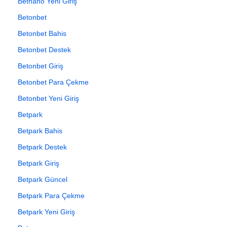
Betnano Yeni Giriş
Betonbet
Betonbet Bahis
Betonbet Destek
Betonbet Giriş
Betonbet Para Çekme
Betonbet Yeni Giriş
Betpark
Betpark Bahis
Betpark Destek
Betpark Giriş
Betpark Güncel
Betpark Para Çekme
Betpark Yeni Giriş