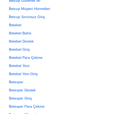
Betcup Güvenilir Mi
Betcup Müşteri Hizmetleri
Betcup Sorunsuz Giriş
Betebet
Betebet Bahis
Betebet Destek
Betebet Giriş
Betebet Para Çekme
Betebet Yeni
Betebet Yeni Giriş
Betexper
Betexper Destek
Betexper Giriş
Betexper Para Çekme