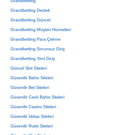
Grandbetting
Grandbetting Destek
Grandbetting Güncel
Grandbetting Müşteri Hizmetleri
Grandbetting Para Çekme
Grandbetting Sorunsuz Giriş
Grandbetting Yeni Giriş
Güncel Slot Siteleri
Güvenilir Bahis Siteleri
Güvenilir Bet Siteleri
Güvenilir Canlı Bahis Siteleri
Güvenilir Casino Siteleri
Güvenilir İddaa Siteleri
Güvenilir Rulet Siteleri