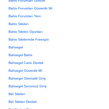
Bahis Forumları Güncel
Bahis Forumları Güvenilir Mi
Bahis Forumları Yeni
Bahis Siteleri
Bahis Siteleri Oyunları
Bahis Sitelerinde Freespin
Bahsegel
Bahsegel Bahis
Bahsegel Canlı Destek
Bahsegel Güvenilir Mi
Bahsegel Otomatik Giriş
Bahsegel Sorunsuz Giriş
Bet Siteleri
Bet Siteleri Destek