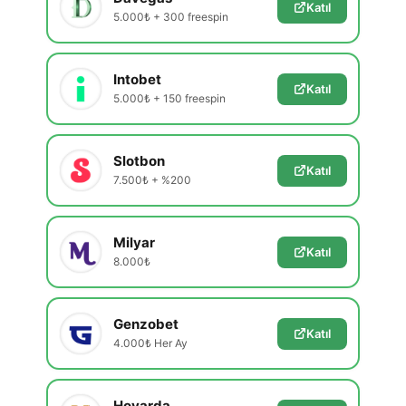
Katıl
5.000₺ + 300 freespin
Intobet
Katıl
5.000₺ + 150 freespin
Slotbon
Katıl
7.500₺ + %200
Milyar
Katıl
8.000₺
Genzobet
Katıl
4.000₺ Her Ay
Hovarda