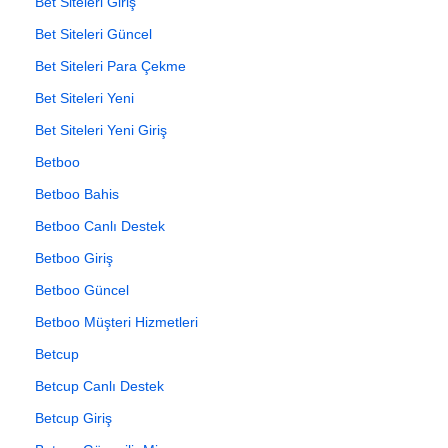
Bet Siteleri Giriş
Bet Siteleri Güncel
Bet Siteleri Para Çekme
Bet Siteleri Yeni
Bet Siteleri Yeni Giriş
Betboo
Betboo Bahis
Betboo Canlı Destek
Betboo Giriş
Betboo Güncel
Betboo Müşteri Hizmetleri
Betcup
Betcup Canlı Destek
Betcup Giriş