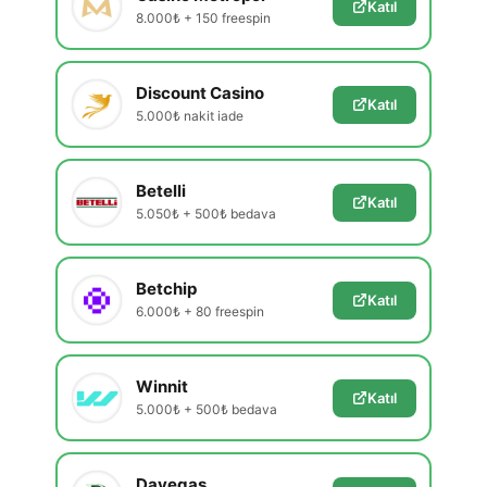
Katıl
8.000₺ + 150 freespin
Discount Casino
Katıl
5.000₺ nakit iade
Betelli
Katıl
5.050₺ + 500₺ bedava
Betchip
Katıl
6.000₺ + 80 freespin
Winnit
Katıl
5.000₺ + 500₺ bedava
Davegas