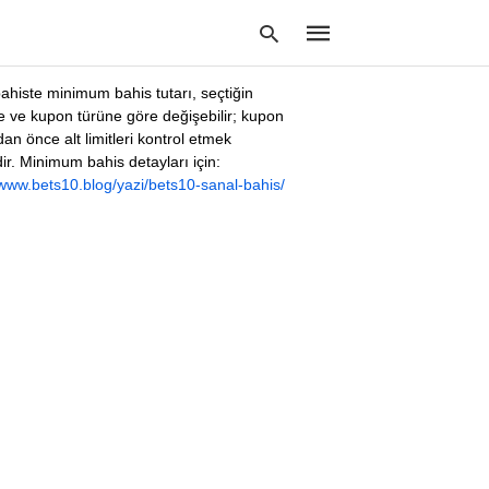
ahiste minimum bahis tutarı, seçtiğin
 ve kupon türüne göre değişebilir; kupon
an önce alt limitleri kontrol etmek
ir. Minimum bahis detayları için:
Type
/www.bets10.blog/yazi/bets10-sanal-bahis/
your
search
query
and
hit
enter: