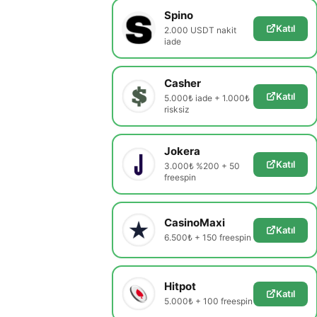
Spino
Katıl
2.000 USDT nakit
iade
Casher
Katıl
5.000₺ iade + 1.000₺
risksiz
Jokera
Katıl
3.000₺ %200 + 50
freespin
CasinoMaxi
Katıl
6.500₺ + 150 freespin
Hitpot
Katıl
5.000₺ + 100 freespin