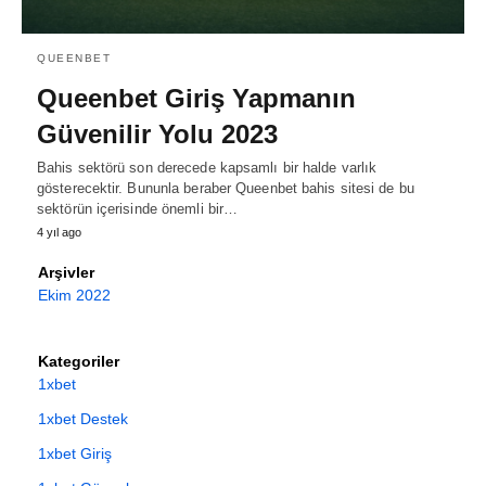
QUEENBET
Queenbet Giriş Yapmanın
Güvenilir Yolu 2023
Bahis sektörü son derecede kapsamlı bir halde varlık
gösterecektir. Bununla beraber Queenbet bahis sitesi de bu
sektörün içerisinde önemli bir…
4 yıl ago
Arşivler
Ekim 2022
Kategoriler
1xbet
1xbet Destek
1xbet Giriş