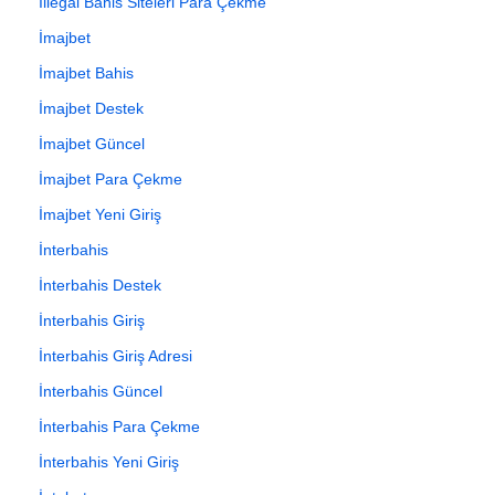
İllegal Bahis Siteleri Para Çekme
İmajbet
İmajbet Bahis
İmajbet Destek
İmajbet Güncel
İmajbet Para Çekme
İmajbet Yeni Giriş
İnterbahis
İnterbahis Destek
İnterbahis Giriş
İnterbahis Giriş Adresi
İnterbahis Güncel
İnterbahis Para Çekme
İnterbahis Yeni Giriş