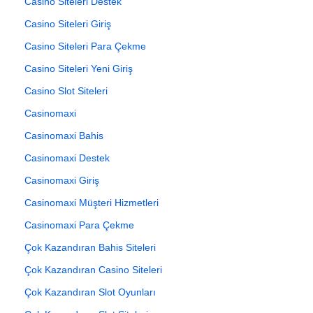
Casino Siteleri Destek
Casino Siteleri Giriş
Casino Siteleri Para Çekme
Casino Siteleri Yeni Giriş
Casino Slot Siteleri
Casinomaxi
Casinomaxi Bahis
Casinomaxi Destek
Casinomaxi Giriş
Casinomaxi Müşteri Hizmetleri
Casinomaxi Para Çekme
Çok Kazandıran Bahis Siteleri
Çok Kazandıran Casino Siteleri
Çok Kazandıran Slot Oyunları