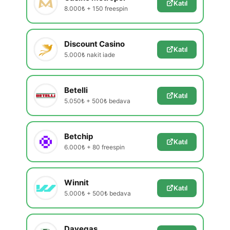
Katıl
8.000₺ + 150 freespin
Discount Casino
Katıl
5.000₺ nakit iade
Betelli
Katıl
5.050₺ + 500₺ bedava
Betchip
Katıl
6.000₺ + 80 freespin
Winnit
Katıl
5.000₺ + 500₺ bedava
Davegas