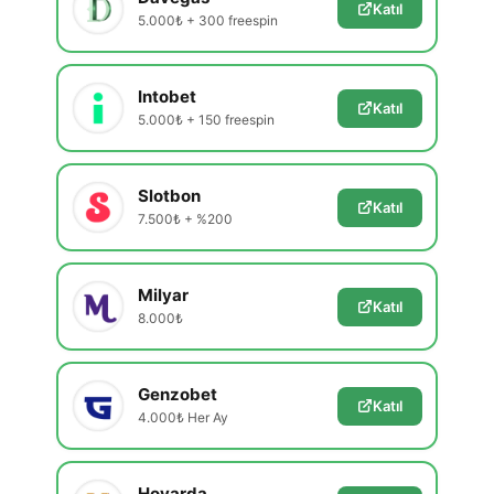
Katıl
5.000₺ + 300 freespin
Intobet
Katıl
5.000₺ + 150 freespin
Slotbon
Katıl
7.500₺ + %200
Milyar
Katıl
8.000₺
Genzobet
Katıl
4.000₺ Her Ay
Hovarda