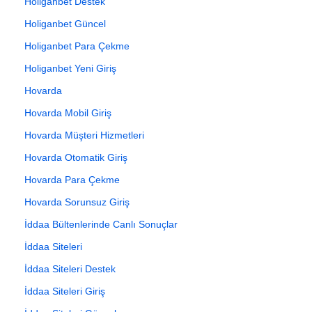
Holiganbet Destek
Holiganbet Güncel
Holiganbet Para Çekme
Holiganbet Yeni Giriş
Hovarda
Hovarda Mobil Giriş
Hovarda Müşteri Hizmetleri
Hovarda Otomatik Giriş
Hovarda Para Çekme
Hovarda Sorunsuz Giriş
İddaa Bültenlerinde Canlı Sonuçlar
İddaa Siteleri
İddaa Siteleri Destek
İddaa Siteleri Giriş