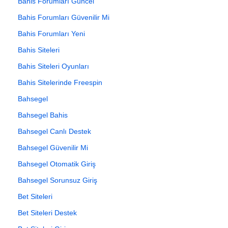
Bahis Forumları Güncel
Bahis Forumları Güvenilir Mi
Bahis Forumları Yeni
Bahis Siteleri
Bahis Siteleri Oyunları
Bahis Sitelerinde Freespin
Bahsegel
Bahsegel Bahis
Bahsegel Canlı Destek
Bahsegel Güvenilir Mi
Bahsegel Otomatik Giriş
Bahsegel Sorunsuz Giriş
Bet Siteleri
Bet Siteleri Destek