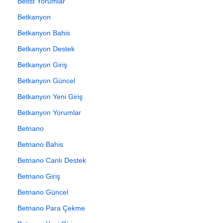
Betist Yorumlar
Betkanyon
Betkanyon Bahis
Betkanyon Destek
Betkanyon Giriş
Betkanyon Güncel
Betkanyon Yeni Giriş
Betkanyon Yorumlar
Betnano
Betnano Bahis
Betnano Canlı Destek
Betnano Giriş
Betnano Güncel
Betnano Para Çekme