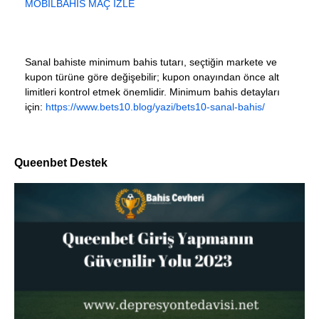
MOBILBAHIS MAÇ İZLE
Sanal bahiste minimum bahis tutarı, seçtiğin markete ve
kupon türüne göre değişebilir; kupon onayından önce alt
limitleri kontrol etmek önemlidir. Minimum bahis detayları
için:
https://www.bets10.blog/yazi/bets10-sanal-bahis/
Queenbet Destek