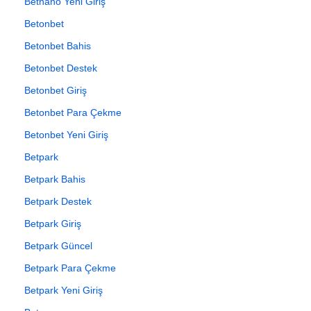
Betnano Yeni Giriş
Betonbet
Betonbet Bahis
Betonbet Destek
Betonbet Giriş
Betonbet Para Çekme
Betonbet Yeni Giriş
Betpark
Betpark Bahis
Betpark Destek
Betpark Giriş
Betpark Güncel
Betpark Para Çekme
Betpark Yeni Giriş