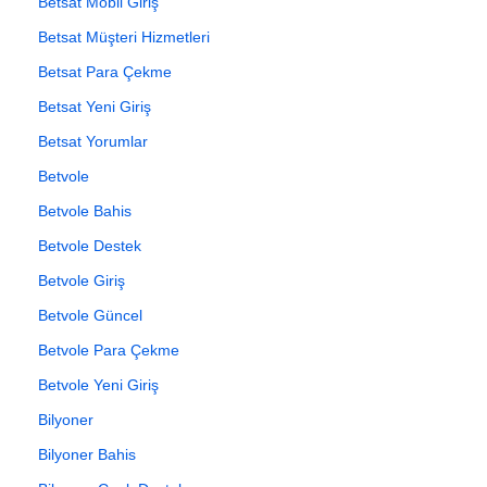
Betsat Mobil Giriş
Betsat Müşteri Hizmetleri
Betsat Para Çekme
Betsat Yeni Giriş
Betsat Yorumlar
Betvole
Betvole Bahis
Betvole Destek
Betvole Giriş
Betvole Güncel
Betvole Para Çekme
Betvole Yeni Giriş
Bilyoner
Bilyoner Bahis