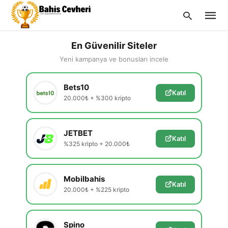
En Güvenilir Siteler
Yeni kampanya ve bonusları incele
Type
Bets10
your
Katıl
searc
20.000₺ + %300 kripto
query
and
hit
enter:
JETBET
Katıl
%325 kripto + 20.000₺
Mobilbahis
Katıl
20.000₺ + %225 kripto
Spino