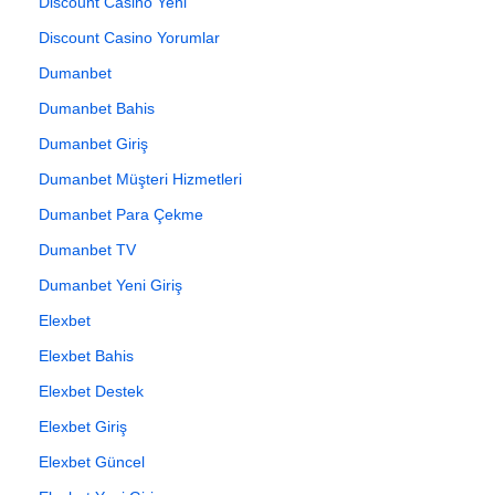
Discount Casino Yeni
Discount Casino Yorumlar
Dumanbet
Dumanbet Bahis
Dumanbet Giriş
Dumanbet Müşteri Hizmetleri
Dumanbet Para Çekme
Dumanbet TV
Dumanbet Yeni Giriş
Elexbet
Elexbet Bahis
Elexbet Destek
Elexbet Giriş
Elexbet Güncel