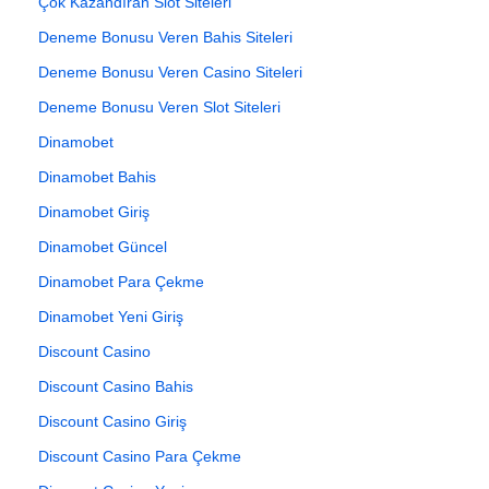
Çok Kazandıran Slot Siteleri
Deneme Bonusu Veren Bahis Siteleri
Deneme Bonusu Veren Casino Siteleri
Deneme Bonusu Veren Slot Siteleri
Dinamobet
Dinamobet Bahis
Dinamobet Giriş
Dinamobet Güncel
Dinamobet Para Çekme
Dinamobet Yeni Giriş
Discount Casino
Discount Casino Bahis
Discount Casino Giriş
Discount Casino Para Çekme