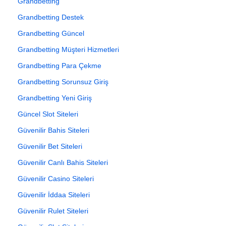
Grandbetting
Grandbetting Destek
Grandbetting Güncel
Grandbetting Müşteri Hizmetleri
Grandbetting Para Çekme
Grandbetting Sorunsuz Giriş
Grandbetting Yeni Giriş
Güncel Slot Siteleri
Güvenilir Bahis Siteleri
Güvenilir Bet Siteleri
Güvenilir Canlı Bahis Siteleri
Güvenilir Casino Siteleri
Güvenilir İddaa Siteleri
Güvenilir Rulet Siteleri