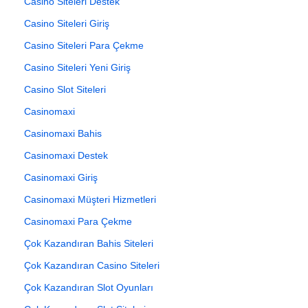
Casino Siteleri Destek
Casino Siteleri Giriş
Casino Siteleri Para Çekme
Casino Siteleri Yeni Giriş
Casino Slot Siteleri
Casinomaxi
Casinomaxi Bahis
Casinomaxi Destek
Casinomaxi Giriş
Casinomaxi Müşteri Hizmetleri
Casinomaxi Para Çekme
Çok Kazandıran Bahis Siteleri
Çok Kazandıran Casino Siteleri
Çok Kazandıran Slot Oyunları