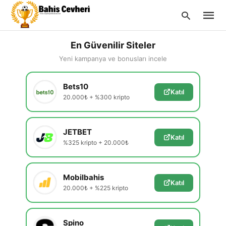
En Güvenilir Siteler
Yeni kampanya ve bonusları incele
Type
Bets10
your
Katıl
searc
20.000₺ + %300 kripto
query
and
hit
enter:
JETBET
Katıl
%325 kripto + 20.000₺
Mobilbahis
Katıl
20.000₺ + %225 kripto
Spino