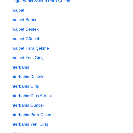
İllegal Bahis Siteleri Para Çekme
İmajbet
İmajbet Bahis
İmajbet Destek
İmajbet Güncel
İmajbet Para Çekme
İmajbet Yeni Giriş
İnterbahis
İnterbahis Destek
İnterbahis Giriş
İnterbahis Giriş Adresi
İnterbahis Güncel
İnterbahis Para Çekme
İnterbahis Yeni Giriş