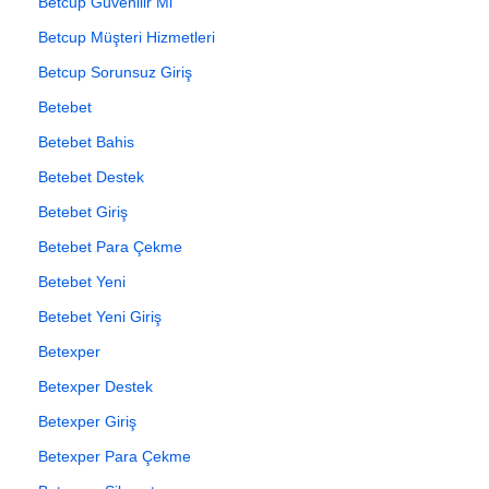
Betcup Güvenilir Mi
Betcup Müşteri Hizmetleri
Betcup Sorunsuz Giriş
Betebet
Betebet Bahis
Betebet Destek
Betebet Giriş
Betebet Para Çekme
Betebet Yeni
Betebet Yeni Giriş
Betexper
Betexper Destek
Betexper Giriş
Betexper Para Çekme