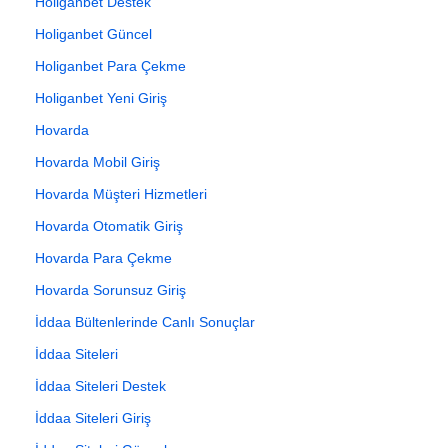
Holiganbet Destek
Holiganbet Güncel
Holiganbet Para Çekme
Holiganbet Yeni Giriş
Hovarda
Hovarda Mobil Giriş
Hovarda Müşteri Hizmetleri
Hovarda Otomatik Giriş
Hovarda Para Çekme
Hovarda Sorunsuz Giriş
İddaa Bültenlerinde Canlı Sonuçlar
İddaa Siteleri
İddaa Siteleri Destek
İddaa Siteleri Giriş