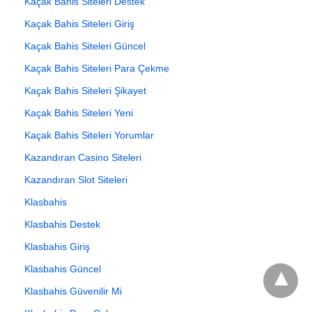
Kaçak Bahis Siteleri Destek
Kaçak Bahis Siteleri Giriş
Kaçak Bahis Siteleri Güncel
Kaçak Bahis Siteleri Para Çekme
Kaçak Bahis Siteleri Şikayet
Kaçak Bahis Siteleri Yeni
Kaçak Bahis Siteleri Yorumlar
Kazandıran Casino Siteleri
Kazandıran Slot Siteleri
Klasbahis
Klasbahis Destek
Klasbahis Giriş
Klasbahis Güncel
Klasbahis Güvenilir Mi