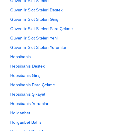
Güvenilir Slot Siteleri
Güvenilir Slot Siteleri Destek
Güvenilir Slot Siteleri Giriş
Güvenilir Slot Siteleri Para Çekme
Güvenilir Slot Siteleri Yeni
Güvenilir Slot Siteleri Yorumlar
Hepsibahis
Hepsibahis Destek
Hepsibahis Giriş
Hepsibahis Para Çekme
Hepsibahis Şikayet
Hepsibahis Yorumlar
Holiganbet
Holiganbet Bahis