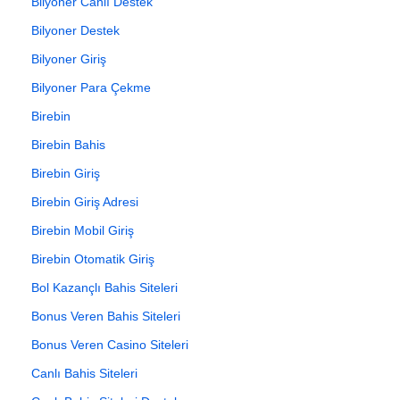
Bilyoner Canlı Destek
Bilyoner Destek
Bilyoner Giriş
Bilyoner Para Çekme
Birebin
Birebin Bahis
Birebin Giriş
Birebin Giriş Adresi
Birebin Mobil Giriş
Birebin Otomatik Giriş
Bol Kazançlı Bahis Siteleri
Bonus Veren Bahis Siteleri
Bonus Veren Casino Siteleri
Canlı Bahis Siteleri