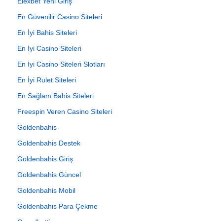
Elexbet Yeni Giriş
En Güvenilir Casino Siteleri
En İyi Bahis Siteleri
En İyi Casino Siteleri
En İyi Casino Siteleri Slotları
En İyi Rulet Siteleri
En Sağlam Bahis Siteleri
Freespin Veren Casino Siteleri
Goldenbahis
Goldenbahis Destek
Goldenbahis Giriş
Goldenbahis Güncel
Goldenbahis Mobil
Goldenbahis Para Çekme