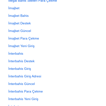
İllegal Bahis Siteleri Para Çekme
İmajbet
İmajbet Bahis
İmajbet Destek
İmajbet Güncel
İmajbet Para Çekme
İmajbet Yeni Giriş
İnterbahis
İnterbahis Destek
İnterbahis Giriş
İnterbahis Giriş Adresi
İnterbahis Güncel
İnterbahis Para Çekme
İnterbahis Yeni Giriş