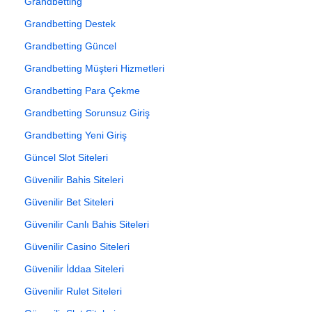
Grandbetting
Grandbetting Destek
Grandbetting Güncel
Grandbetting Müşteri Hizmetleri
Grandbetting Para Çekme
Grandbetting Sorunsuz Giriş
Grandbetting Yeni Giriş
Güncel Slot Siteleri
Güvenilir Bahis Siteleri
Güvenilir Bet Siteleri
Güvenilir Canlı Bahis Siteleri
Güvenilir Casino Siteleri
Güvenilir İddaa Siteleri
Güvenilir Rulet Siteleri