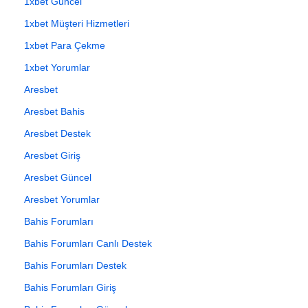
1xbet Güncel
1xbet Müşteri Hizmetleri
1xbet Para Çekme
1xbet Yorumlar
Aresbet
Aresbet Bahis
Aresbet Destek
Aresbet Giriş
Aresbet Güncel
Aresbet Yorumlar
Bahis Forumları
Bahis Forumları Canlı Destek
Bahis Forumları Destek
Bahis Forumları Giriş