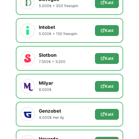
Katıl
5.000₺ + 300 freespin
Intobet
Katıl
5.000₺ + 150 freespin
Slotbon
Katıl
7.500₺ + %200
Milyar
Katıl
8.000₺
Genzobet
Katıl
4.000₺ Her Ay
Hovarda