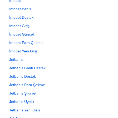
İntobet
İntobet Bahis
İntobet Destek
İntobet Giriş
İntobet Güncel
İntobet Para Çekme
İntobet Yeni Giriş
Jetbahis
Jetbahis Canlı Destek
Jetbahis Destek
Jetbahis Para Çekme
Jetbahis Şikayet
Jetbahis Üyelik
Jetbahis Yeni Giriş