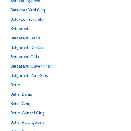
Betexper Şikayet
Betexper Yeni Giriş
Betexper Yorumlar
Betgaranti
Betgaranti Bahis
Betgaranti Destek
Betgaranti Giriş
Betgaranti Güvenilir Mi
Betgaranti Yeni Giriş
Betist
Betist Bahis
Betist Giriş
Betist Güncel Giriş
Betist Para Çekme