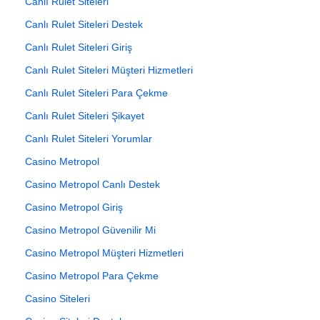
Canlı Rulet Siteleri
Canlı Rulet Siteleri Destek
Canlı Rulet Siteleri Giriş
Canlı Rulet Siteleri Müşteri Hizmetleri
Canlı Rulet Siteleri Para Çekme
Canlı Rulet Siteleri Şikayet
Canlı Rulet Siteleri Yorumlar
Casino Metropol
Casino Metropol Canlı Destek
Casino Metropol Giriş
Casino Metropol Güvenilir Mi
Casino Metropol Müşteri Hizmetleri
Casino Metropol Para Çekme
Casino Siteleri