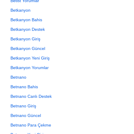
Betist Yorumlar
Betkanyon
Betkanyon Bahis
Betkanyon Destek
Betkanyon Giriş
Betkanyon Güncel
Betkanyon Yeni Giriş
Betkanyon Yorumlar
Betnano
Betnano Bahis
Betnano Canlı Destek
Betnano Giriş
Betnano Güncel
Betnano Para Çekme