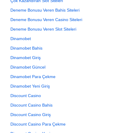
Çok Kazandıran Slot Siteleri
Deneme Bonusu Veren Bahis Siteleri
Deneme Bonusu Veren Casino Siteleri
Deneme Bonusu Veren Slot Siteleri
Dinamobet
Dinamobet Bahis
Dinamobet Giriş
Dinamobet Güncel
Dinamobet Para Çekme
Dinamobet Yeni Giriş
Discount Casino
Discount Casino Bahis
Discount Casino Giriş
Discount Casino Para Çekme