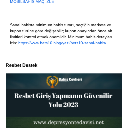
MOBILBAHIS MAÇ İZLE
Sanal bahiste minimum bahis tutarı, seçtiğin markete ve
kupon türüne göre değişebilir; kupon onayından önce alt
limitleri kontrol etmek önemlidir. Minimum bahis detayları
için:
https://www.bets10.blog/yazi/bets10-sanal-bahis/
Resbet Destek