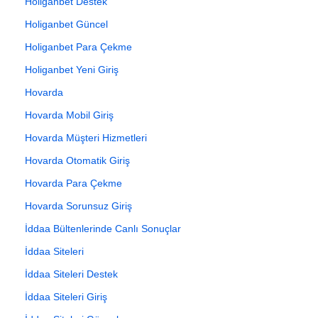
Holiganbet Destek
Holiganbet Güncel
Holiganbet Para Çekme
Holiganbet Yeni Giriş
Hovarda
Hovarda Mobil Giriş
Hovarda Müşteri Hizmetleri
Hovarda Otomatik Giriş
Hovarda Para Çekme
Hovarda Sorunsuz Giriş
İddaa Bültenlerinde Canlı Sonuçlar
İddaa Siteleri
İddaa Siteleri Destek
İddaa Siteleri Giriş