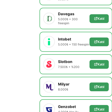
Davegas
Katıl
5.000₺ + 300
freespin
Intobet
Katıl
5.000₺ + 150 freespin
Slotbon
Katıl
7.500₺ + %200
Milyar
Katıl
8.000₺
Genzobet
Katıl
4.000₺ Her Ay