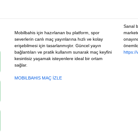
Sanal b
Mobilbahis için hazırlanan bu platform, spor
markete
severlerin canlı maç yayınlarına hızlı ve kolay
onayınd
erişebilmesi için tasarlanmıştır. Güncel yayın
önemlid
bağlantıları ve pratik kullanım sunarak maç keyfini
https:/
kesintisiz yaşamak isteyenlere ideal bir ortam
sağlar.
MOBILBAHIS MAÇ İZLE