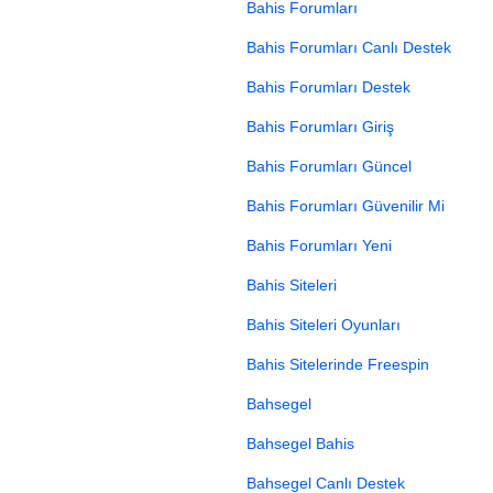
Bahis Forumları
Bahis Forumları Canlı Destek
Bahis Forumları Destek
Bahis Forumları Giriş
Bahis Forumları Güncel
Bahis Forumları Güvenilir Mi
Bahis Forumları Yeni
Bahis Siteleri
Bahis Siteleri Oyunları
Bahis Sitelerinde Freespin
Bahsegel
Bahsegel Bahis
Bahsegel Canlı Destek