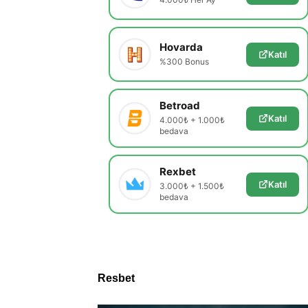
Hovarda
Katıl
%300 Bonus
Betroad
Katıl
4.000₺ + 1.000₺
bedava
Rexbet
Katıl
3.000₺ + 1.500₺
bedava
Resbet