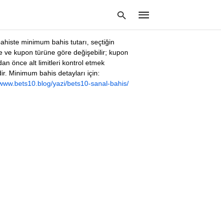
ahiste minimum bahis tutarı, seçtiğin
 ve kupon türüne göre değişebilir; kupon
an önce alt limitleri kontrol etmek
ir. Minimum bahis detayları için:
Type
/www.bets10.blog/yazi/bets10-sanal-bahis/
your
search
query
and
hit
enter: