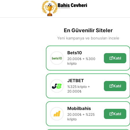
En Güvenilir Siteler
Yeni kampanya ve bonusları incele
Bets10
Katıl
20.000₺ + %300
kripto
JETBET
Katıl
%325 kripto +
20.000₺
Mobilbahis
Katıl
20.000₺ + %225
kripto