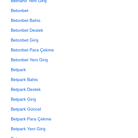
Betnano Yeni Giriş
Betonbet
Betonbet Bahis
Betonbet Destek
Betonbet Giriş
Betonbet Para Çekme
Betonbet Yeni Giriş
Betpark
Betpark Bahis
Betpark Destek
Betpark Giriş
Betpark Güncel
Betpark Para Çekme
Betpark Yeni Giriş