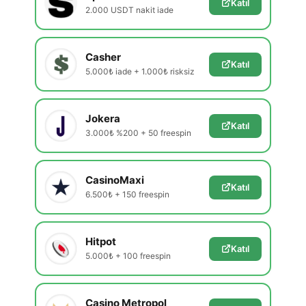
Katıl
2.000 USDT nakit iade
Casher
Katıl
5.000₺ iade + 1.000₺ risksiz
Jokera
Katıl
3.000₺ %200 + 50 freespin
CasinoMaxi
Katıl
6.500₺ + 150 freespin
Hitpot
Katıl
5.000₺ + 100 freespin
Casino Metropol