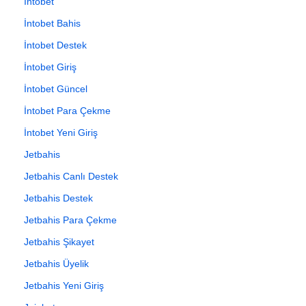
İntobet
İntobet Bahis
İntobet Destek
İntobet Giriş
İntobet Güncel
İntobet Para Çekme
İntobet Yeni Giriş
Jetbahis
Jetbahis Canlı Destek
Jetbahis Destek
Jetbahis Para Çekme
Jetbahis Şikayet
Jetbahis Üyelik
Jetbahis Yeni Giriş