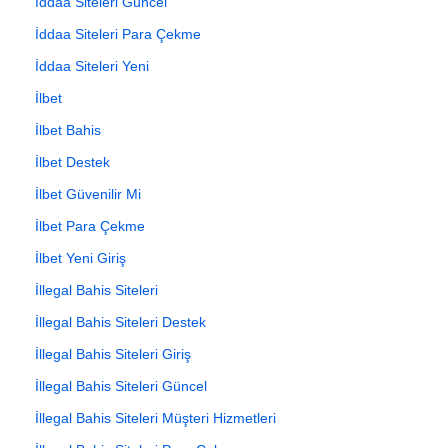
İddaa Siteleri Güncel
İddaa Siteleri Para Çekme
İddaa Siteleri Yeni
İlbet
İlbet Bahis
İlbet Destek
İlbet Güvenilir Mi
İlbet Para Çekme
İlbet Yeni Giriş
İllegal Bahis Siteleri
İllegal Bahis Siteleri Destek
İllegal Bahis Siteleri Giriş
İllegal Bahis Siteleri Güncel
İllegal Bahis Siteleri Müşteri Hizmetleri