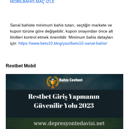
MOBILBAHIS MAÇ İZLE
Sanal bahiste minimum bahis tutarı, seçtiğin markete ve
kupon türüne göre değişebilir; kupon onayından önce alt
limitleri kontrol etmek önemlidir. Minimum bahis detayları
için:
https://www.bets10.blog/yazi/bets10-sanal-bahis/
Restbet Mobil