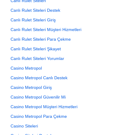
Canlı Rulet Siteleri
Canlı Rulet Siteleri Destek
Canlı Rulet Siteleri Giriş
Canlı Rulet Siteleri Müşteri Hizmetleri
Canlı Rulet Siteleri Para Çekme
Canlı Rulet Siteleri Şikayet
Canlı Rulet Siteleri Yorumlar
Casino Metropol
Casino Metropol Canlı Destek
Casino Metropol Giriş
Casino Metropol Güvenilir Mi
Casino Metropol Müşteri Hizmetleri
Casino Metropol Para Çekme
Casino Siteleri