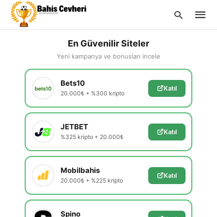
En Güvenilir Siteler
Yeni kampanya ve bonusları incele
Type
Bets10
your
Katıl
searc
20.000₺ + %300 kripto
query
and
hit
enter:
JETBET
Katıl
%325 kripto + 20.000₺
Mobilbahis
Katıl
20.000₺ + %225 kripto
Spino