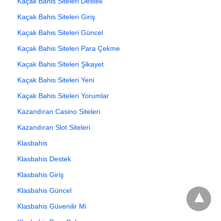
Kaçak Bahis Siteleri Destek
Kaçak Bahis Siteleri Giriş
Kaçak Bahis Siteleri Güncel
Kaçak Bahis Siteleri Para Çekme
Kaçak Bahis Siteleri Şikayet
Kaçak Bahis Siteleri Yeni
Kaçak Bahis Siteleri Yorumlar
Kazandıran Casino Siteleri
Kazandıran Slot Siteleri
Klasbahis
Klasbahis Destek
Klasbahis Giriş
Klasbahis Güncel
Klasbahis Güvenilir Mi