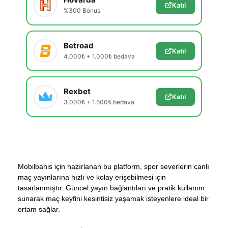
Katıl
%300 Bonus
Betroad
Katıl
4.000₺ + 1.000₺ bedava
Rexbet
Katıl
3.000₺ + 1.500₺ bedava
Mobilbahis için hazırlanan bu platform, spor severlerin canlı
maç yayınlarına hızlı ve kolay erişebilmesi için
tasarlanmıştır. Güncel yayın bağlantıları ve pratik kullanım
sunarak maç keyfini kesintisiz yaşamak isteyenlere ideal bir
ortam sağlar.