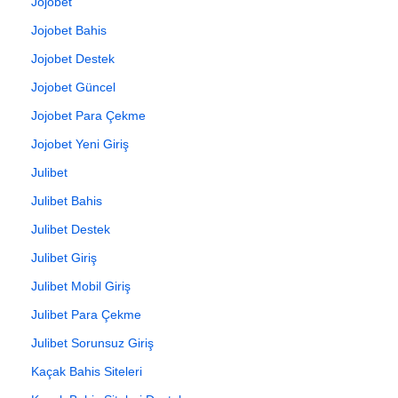
Jojobet
Jojobet Bahis
Jojobet Destek
Jojobet Güncel
Jojobet Para Çekme
Jojobet Yeni Giriş
Julibet
Julibet Bahis
Julibet Destek
Julibet Giriş
Julibet Mobil Giriş
Julibet Para Çekme
Julibet Sorunsuz Giriş
Kaçak Bahis Siteleri