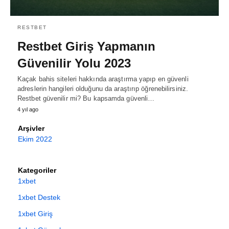
RESTBET
Restbet Giriş Yapmanın
Güvenilir Yolu 2023
Kaçak bahis siteleri hakkında araştırma yapıp en güvenli
adreslerin hangileri olduğunu da araştırıp öğrenebilirsiniz.
Restbet güvenilir mi? Bu kapsamda güvenli…
4 yıl ago
Arşivler
Ekim 2022
Kategoriler
1xbet
1xbet Destek
1xbet Giriş