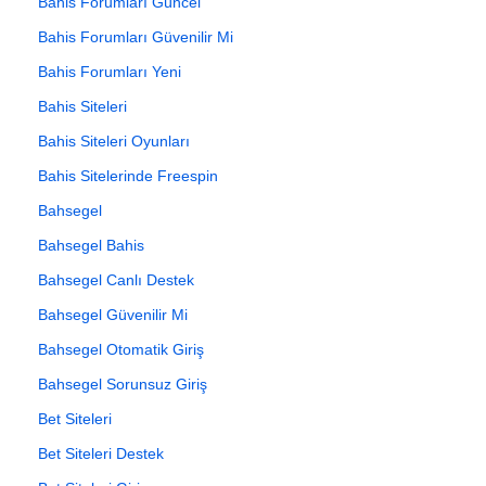
Bahis Forumları Güncel
Bahis Forumları Güvenilir Mi
Bahis Forumları Yeni
Bahis Siteleri
Bahis Siteleri Oyunları
Bahis Sitelerinde Freespin
Bahsegel
Bahsegel Bahis
Bahsegel Canlı Destek
Bahsegel Güvenilir Mi
Bahsegel Otomatik Giriş
Bahsegel Sorunsuz Giriş
Bet Siteleri
Bet Siteleri Destek