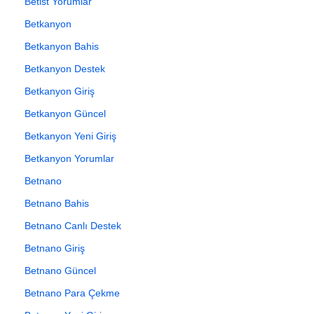
Betist Yorumlar
Betkanyon
Betkanyon Bahis
Betkanyon Destek
Betkanyon Giriş
Betkanyon Güncel
Betkanyon Yeni Giriş
Betkanyon Yorumlar
Betnano
Betnano Bahis
Betnano Canlı Destek
Betnano Giriş
Betnano Güncel
Betnano Para Çekme