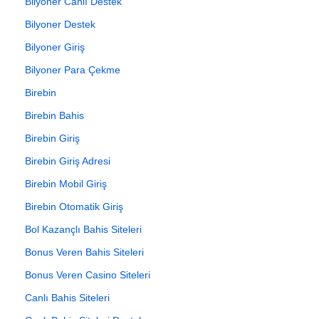
Bilyoner Canlı Destek
Bilyoner Destek
Bilyoner Giriş
Bilyoner Para Çekme
Birebin
Birebin Bahis
Birebin Giriş
Birebin Giriş Adresi
Birebin Mobil Giriş
Birebin Otomatik Giriş
Bol Kazançlı Bahis Siteleri
Bonus Veren Bahis Siteleri
Bonus Veren Casino Siteleri
Canlı Bahis Siteleri