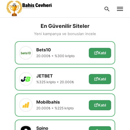
En Güvenilir Siteler
Yeni kampanya ve bonusları incele
Type
Bets10
your
Katıl
searc
20.000₺ + %300 kripto
query
and
hit
enter:
JETBET
Katıl
%325 kripto + 20.000₺
Mobilbahis
Katıl
20.000₺ + %225 kripto
Spino