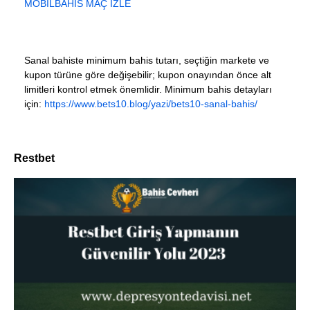
MOBILBAHIS MAÇ İZLE
Sanal bahiste minimum bahis tutarı, seçtiğin markete ve
kupon türüne göre değişebilir; kupon onayından önce alt
limitleri kontrol etmek önemlidir. Minimum bahis detayları
için:
https://www.bets10.blog/yazi/bets10-sanal-bahis/
Restbet