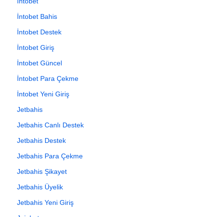
İntobet
İntobet Bahis
İntobet Destek
İntobet Giriş
İntobet Güncel
İntobet Para Çekme
İntobet Yeni Giriş
Jetbahis
Jetbahis Canlı Destek
Jetbahis Destek
Jetbahis Para Çekme
Jetbahis Şikayet
Jetbahis Üyelik
Jetbahis Yeni Giriş