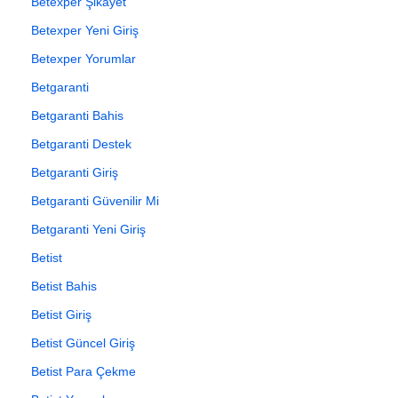
Betexper Şikayet
Betexper Yeni Giriş
Betexper Yorumlar
Betgaranti
Betgaranti Bahis
Betgaranti Destek
Betgaranti Giriş
Betgaranti Güvenilir Mi
Betgaranti Yeni Giriş
Betist
Betist Bahis
Betist Giriş
Betist Güncel Giriş
Betist Para Çekme