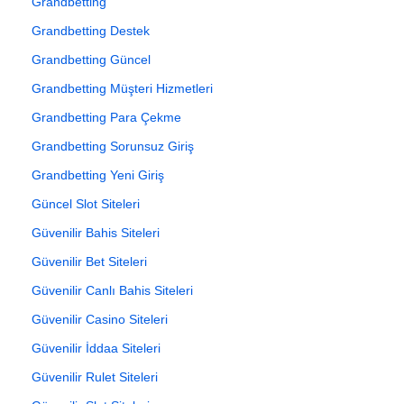
Grandbetting
Grandbetting Destek
Grandbetting Güncel
Grandbetting Müşteri Hizmetleri
Grandbetting Para Çekme
Grandbetting Sorunsuz Giriş
Grandbetting Yeni Giriş
Güncel Slot Siteleri
Güvenilir Bahis Siteleri
Güvenilir Bet Siteleri
Güvenilir Canlı Bahis Siteleri
Güvenilir Casino Siteleri
Güvenilir İddaa Siteleri
Güvenilir Rulet Siteleri