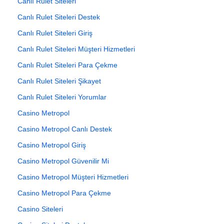
Canlı Rulet Siteleri
Canlı Rulet Siteleri Destek
Canlı Rulet Siteleri Giriş
Canlı Rulet Siteleri Müşteri Hizmetleri
Canlı Rulet Siteleri Para Çekme
Canlı Rulet Siteleri Şikayet
Canlı Rulet Siteleri Yorumlar
Casino Metropol
Casino Metropol Canlı Destek
Casino Metropol Giriş
Casino Metropol Güvenilir Mi
Casino Metropol Müşteri Hizmetleri
Casino Metropol Para Çekme
Casino Siteleri