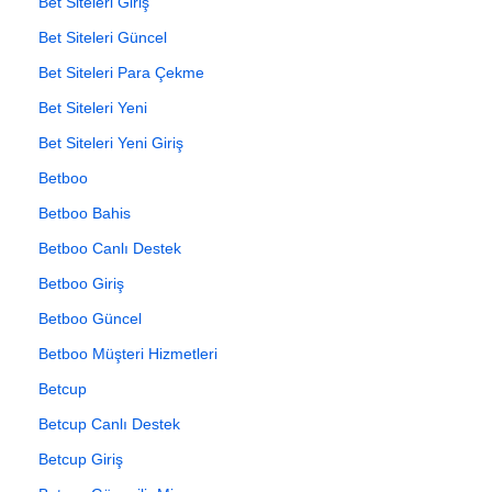
Bet Siteleri Giriş
Bet Siteleri Güncel
Bet Siteleri Para Çekme
Bet Siteleri Yeni
Bet Siteleri Yeni Giriş
Betboo
Betboo Bahis
Betboo Canlı Destek
Betboo Giriş
Betboo Güncel
Betboo Müşteri Hizmetleri
Betcup
Betcup Canlı Destek
Betcup Giriş