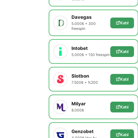
Davegas
Katıl
5.000₺ + 300
freespin
Intobet
Katıl
5.000₺ + 150 freespin
Slotbon
Katıl
7.500₺ + %200
Milyar
Katıl
8.000₺
Genzobet
Katıl
4.000₺ Her Ay