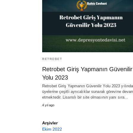
RETROBET
Retrobet Giriş Yapmanın Güvenilir
Yolu 2023
Retrobet Giriş Yapmanın Güvenilir Yolu 2023 yılınd
üyelerine çeşitli ayrıcalıklar sunarak görevine deva
etmektedir. Lisanslı bir site olmasının yanı sıra…
4 yıl ago
Arşivler
Ekim 2022