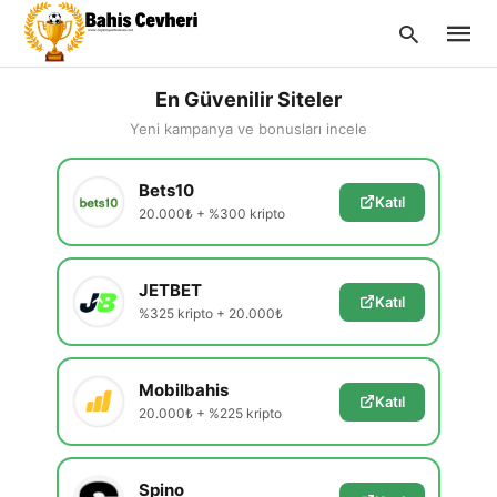
En Güvenilir Siteler
Yeni kampanya ve bonusları incele
Type
Bets10
your
Katıl
searc
20.000₺ + %300 kripto
query
and
hit
enter:
JETBET
Katıl
%325 kripto + 20.000₺
Mobilbahis
Katıl
20.000₺ + %225 kripto
Spino