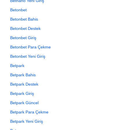
Betnano Yeni Giriş
Betonbet
Betonbet Bahis
Betonbet Destek
Betonbet Giriş
Betonbet Para Çekme
Betonbet Yeni Giriş
Betpark
Betpark Bahis
Betpark Destek
Betpark Giriş
Betpark Güncel
Betpark Para Çekme
Betpark Yeni Giriş