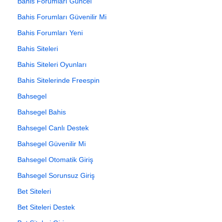
Bahis Forumları Güncel
Bahis Forumları Güvenilir Mi
Bahis Forumları Yeni
Bahis Siteleri
Bahis Siteleri Oyunları
Bahis Sitelerinde Freespin
Bahsegel
Bahsegel Bahis
Bahsegel Canlı Destek
Bahsegel Güvenilir Mi
Bahsegel Otomatik Giriş
Bahsegel Sorunsuz Giriş
Bet Siteleri
Bet Siteleri Destek