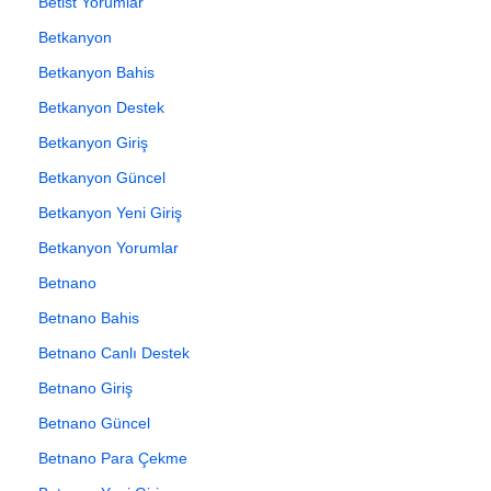
Betist Yorumlar
Betkanyon
Betkanyon Bahis
Betkanyon Destek
Betkanyon Giriş
Betkanyon Güncel
Betkanyon Yeni Giriş
Betkanyon Yorumlar
Betnano
Betnano Bahis
Betnano Canlı Destek
Betnano Giriş
Betnano Güncel
Betnano Para Çekme