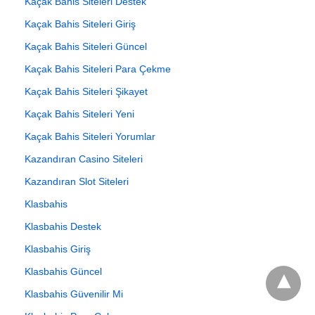
Kaçak Bahis Siteleri Destek
Kaçak Bahis Siteleri Giriş
Kaçak Bahis Siteleri Güncel
Kaçak Bahis Siteleri Para Çekme
Kaçak Bahis Siteleri Şikayet
Kaçak Bahis Siteleri Yeni
Kaçak Bahis Siteleri Yorumlar
Kazandıran Casino Siteleri
Kazandıran Slot Siteleri
Klasbahis
Klasbahis Destek
Klasbahis Giriş
Klasbahis Güncel
Klasbahis Güvenilir Mi