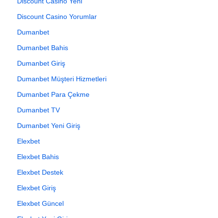
Discount Casino Yeni
Discount Casino Yorumlar
Dumanbet
Dumanbet Bahis
Dumanbet Giriş
Dumanbet Müşteri Hizmetleri
Dumanbet Para Çekme
Dumanbet TV
Dumanbet Yeni Giriş
Elexbet
Elexbet Bahis
Elexbet Destek
Elexbet Giriş
Elexbet Güncel