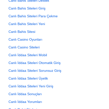
Canlı Bahis Siteleri Destek
Canlı Bahis Siteleri Giriş
Canlı Bahis Siteleri Para Çekme
Canlı Bahis Siteleri Yeni
Canlı Bahis Sitesi
Canlı Casino Oyunları
Canlı Casino Siteleri
Canlı İddaa Siteleri Mobil
Canlı İddaa Siteleri Otomatik Giriş
Canlı İddaa Siteleri Sorunsuz Giriş
Canlı İddaa Siteleri Üyelik
Canlı İddaa Siteleri Yeni Giriş
Canlı İddaa Sonuçları
Canlı İddaa Yorumları