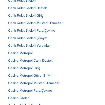
Canlı Rulet Siteleri
Canlı Rulet Siteleri Destek
Canlı Rulet Siteleri Giriş
Canlı Rulet Siteleri Müşteri Hizmetleri
Canlı Rulet Siteleri Para Çekme
Canlı Rulet Siteleri Şikayet
Canlı Rulet Siteleri Yorumlar
Casino Metropol
Casino Metropol Canlı Destek
Casino Metropol Giriş
Casino Metropol Güvenilir Mi
Casino Metropol Müşteri Hizmetleri
Casino Metropol Para Çekme
Casino Siteleri