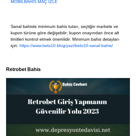
MOBILBAHIS MAÇ İZLE
Sanal bahiste minimum bahis tutarı, seçtiğin markete ve
kupon türüne göre değişebilir; kupon onayından önce alt
limitleri kontrol etmek önemlidir. Minimum bahis detayları
için:
https://www.bets10.blog/yazi/bets10-sanal-bahis/
Retrobet Bahis