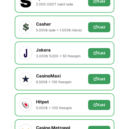
Katıl
2.000 USDT nakit iade
Casher
Katıl
5.000₺ iade + 1.000₺ risksiz
Jokera
Katıl
3.000₺ %200 + 50 freespin
CasinoMaxi
Katıl
6.500₺ + 150 freespin
Hitpot
Katıl
5.000₺ + 100 freespin
Casino Metropol