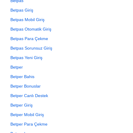
Betpas
Betpas Giriş
Betpas Mobil Giriş
Betpas Otomatik Giriş
Betpas Para Çekme
Betpas Sorunsuz Giriş
Betpas Yeni Giriş
Betper
Betper Bahis
Betper Bonuslar
Betper Canlı Destek
Betper Giriş
Betper Mobil Giriş
Betper Para Çekme