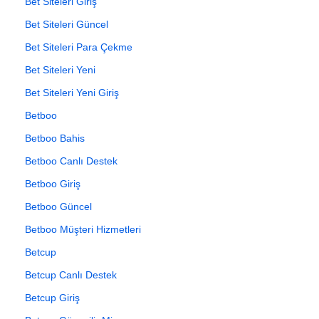
Bet Siteleri Giriş
Bet Siteleri Güncel
Bet Siteleri Para Çekme
Bet Siteleri Yeni
Bet Siteleri Yeni Giriş
Betboo
Betboo Bahis
Betboo Canlı Destek
Betboo Giriş
Betboo Güncel
Betboo Müşteri Hizmetleri
Betcup
Betcup Canlı Destek
Betcup Giriş