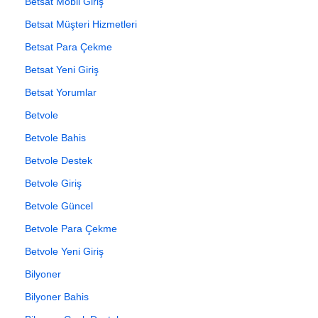
Betsat Mobil Giriş
Betsat Müşteri Hizmetleri
Betsat Para Çekme
Betsat Yeni Giriş
Betsat Yorumlar
Betvole
Betvole Bahis
Betvole Destek
Betvole Giriş
Betvole Güncel
Betvole Para Çekme
Betvole Yeni Giriş
Bilyoner
Bilyoner Bahis