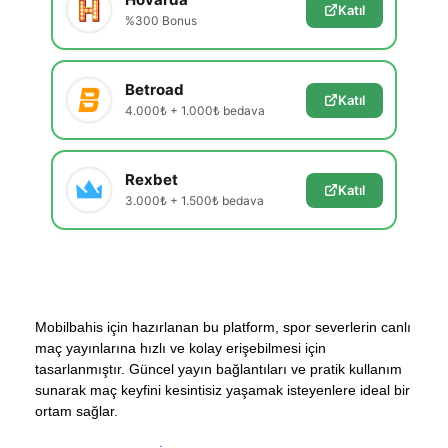
Katıl
%300 Bonus
Betroad
Katıl
4.000₺ + 1.000₺ bedava
Rexbet
Katıl
3.000₺ + 1.500₺ bedava
Mobilbahis için hazırlanan bu platform, spor severlerin canlı
maç yayınlarına hızlı ve kolay erişebilmesi için
tasarlanmıştır. Güncel yayın bağlantıları ve pratik kullanım
sunarak maç keyfini kesintisiz yaşamak isteyenlere ideal bir
ortam sağlar.