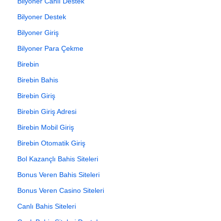
Bilyoner Canlı Destek
Bilyoner Destek
Bilyoner Giriş
Bilyoner Para Çekme
Birebin
Birebin Bahis
Birebin Giriş
Birebin Giriş Adresi
Birebin Mobil Giriş
Birebin Otomatik Giriş
Bol Kazançlı Bahis Siteleri
Bonus Veren Bahis Siteleri
Bonus Veren Casino Siteleri
Canlı Bahis Siteleri