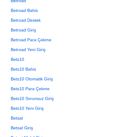
Betroad
Betroad Bahis
Betroad Destek
Betroad Giriş
Betroad Para Çekme
Betroad Yeni Giriş
Bets10
Bets10 Bahis
Bets10 Otomatik Giriş
Bets10 Para Çekme
Bets10 Sorunsuz Giriş
Bets10 Yeni Giriş
Betsat
Betsat Giriş