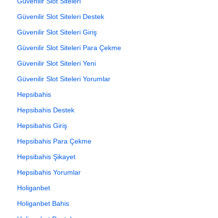
Güvenilir Slot Siteleri
Güvenilir Slot Siteleri Destek
Güvenilir Slot Siteleri Giriş
Güvenilir Slot Siteleri Para Çekme
Güvenilir Slot Siteleri Yeni
Güvenilir Slot Siteleri Yorumlar
Hepsibahis
Hepsibahis Destek
Hepsibahis Giriş
Hepsibahis Para Çekme
Hepsibahis Şikayet
Hepsibahis Yorumlar
Holiganbet
Holiganbet Bahis