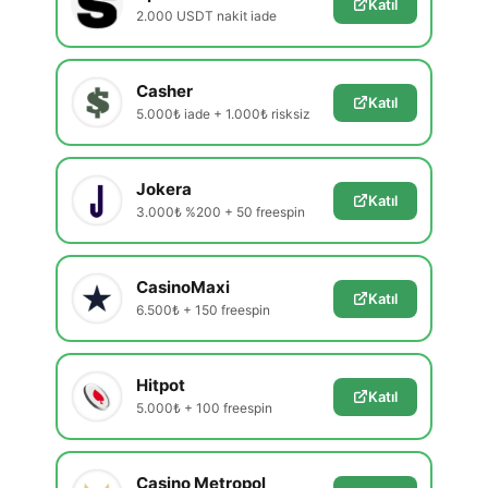
Katıl
2.000 USDT nakit iade
Casher
Katıl
5.000₺ iade + 1.000₺ risksiz
Jokera
Katıl
3.000₺ %200 + 50 freespin
CasinoMaxi
Katıl
6.500₺ + 150 freespin
Hitpot
Katıl
5.000₺ + 100 freespin
Casino Metropol