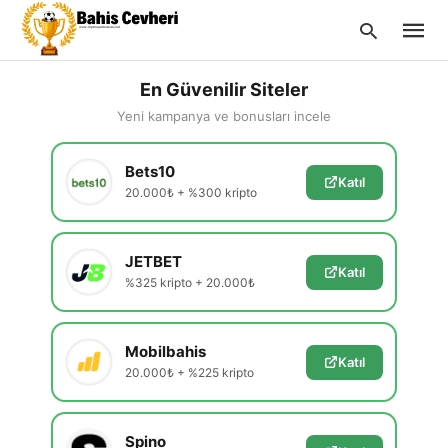
En Güvenilir Siteler
Yeni kampanya ve bonusları incele
Type
Bets10
your
Katıl
searc
20.000₺ + %300 kripto
query
and
hit
enter:
JETBET
Katıl
%325 kripto + 20.000₺
Mobilbahis
Katıl
20.000₺ + %225 kripto
Spino