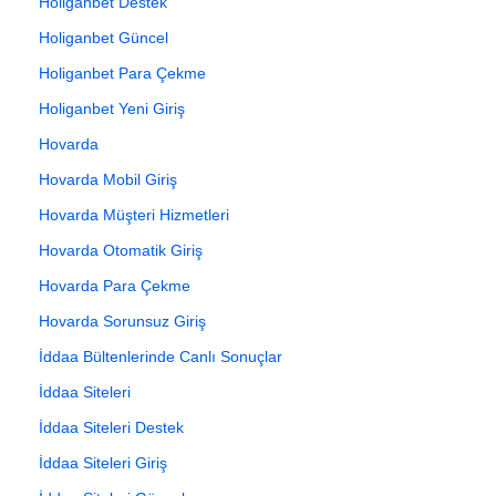
Holiganbet Destek
Holiganbet Güncel
Holiganbet Para Çekme
Holiganbet Yeni Giriş
Hovarda
Hovarda Mobil Giriş
Hovarda Müşteri Hizmetleri
Hovarda Otomatik Giriş
Hovarda Para Çekme
Hovarda Sorunsuz Giriş
İddaa Bültenlerinde Canlı Sonuçlar
İddaa Siteleri
İddaa Siteleri Destek
İddaa Siteleri Giriş