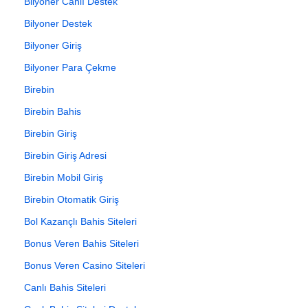
Bilyoner Canlı Destek
Bilyoner Destek
Bilyoner Giriş
Bilyoner Para Çekme
Birebin
Birebin Bahis
Birebin Giriş
Birebin Giriş Adresi
Birebin Mobil Giriş
Birebin Otomatik Giriş
Bol Kazançlı Bahis Siteleri
Bonus Veren Bahis Siteleri
Bonus Veren Casino Siteleri
Canlı Bahis Siteleri