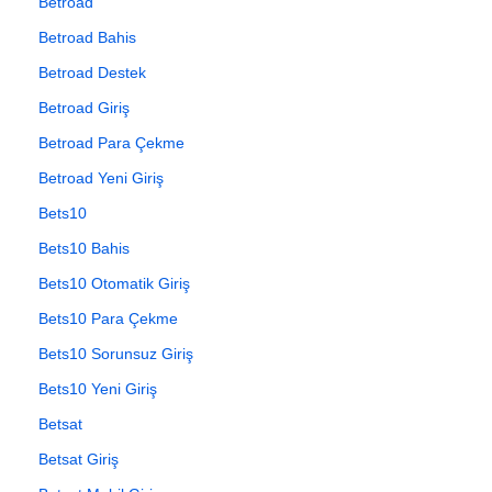
Betroad
Betroad Bahis
Betroad Destek
Betroad Giriş
Betroad Para Çekme
Betroad Yeni Giriş
Bets10
Bets10 Bahis
Bets10 Otomatik Giriş
Bets10 Para Çekme
Bets10 Sorunsuz Giriş
Bets10 Yeni Giriş
Betsat
Betsat Giriş