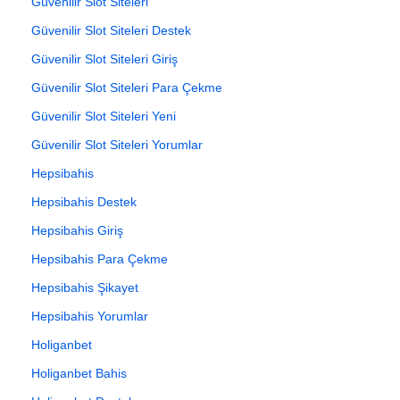
Güvenilir Slot Siteleri
Güvenilir Slot Siteleri Destek
Güvenilir Slot Siteleri Giriş
Güvenilir Slot Siteleri Para Çekme
Güvenilir Slot Siteleri Yeni
Güvenilir Slot Siteleri Yorumlar
Hepsibahis
Hepsibahis Destek
Hepsibahis Giriş
Hepsibahis Para Çekme
Hepsibahis Şikayet
Hepsibahis Yorumlar
Holiganbet
Holiganbet Bahis