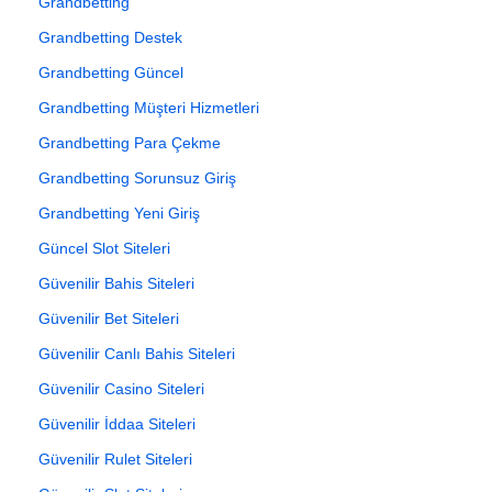
Grandbetting
Grandbetting Destek
Grandbetting Güncel
Grandbetting Müşteri Hizmetleri
Grandbetting Para Çekme
Grandbetting Sorunsuz Giriş
Grandbetting Yeni Giriş
Güncel Slot Siteleri
Güvenilir Bahis Siteleri
Güvenilir Bet Siteleri
Güvenilir Canlı Bahis Siteleri
Güvenilir Casino Siteleri
Güvenilir İddaa Siteleri
Güvenilir Rulet Siteleri