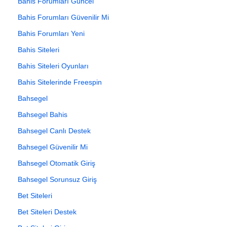
Bahis Forumları Güncel
Bahis Forumları Güvenilir Mi
Bahis Forumları Yeni
Bahis Siteleri
Bahis Siteleri Oyunları
Bahis Sitelerinde Freespin
Bahsegel
Bahsegel Bahis
Bahsegel Canlı Destek
Bahsegel Güvenilir Mi
Bahsegel Otomatik Giriş
Bahsegel Sorunsuz Giriş
Bet Siteleri
Bet Siteleri Destek