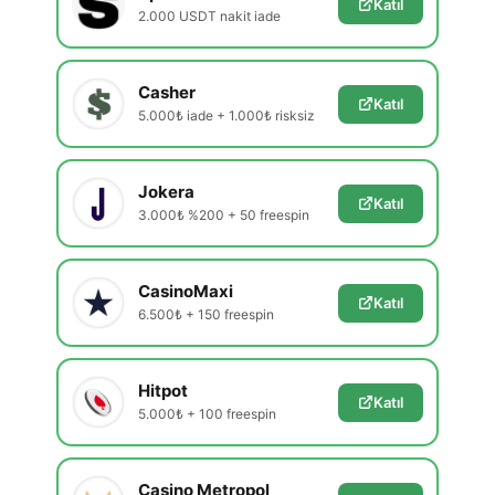
Katıl
2.000 USDT nakit iade
Casher
Katıl
5.000₺ iade + 1.000₺ risksiz
Jokera
Katıl
3.000₺ %200 + 50 freespin
CasinoMaxi
Katıl
6.500₺ + 150 freespin
Hitpot
Katıl
5.000₺ + 100 freespin
Casino Metropol