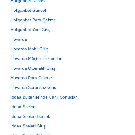
Holiganbet Destek
Holiganbet Güncel
Holiganbet Para Çekme
Holiganbet Yeni Giriş
Hovarda
Hovarda Mobil Giriş
Hovarda Müşteri Hizmetleri
Hovarda Otomatik Giriş
Hovarda Para Çekme
Hovarda Sorunsuz Giriş
İddaa Bültenlerinde Canlı Sonuçlar
İddaa Siteleri
İddaa Siteleri Destek
İddaa Siteleri Giriş