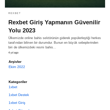
REXBET
Rexbet Giriş Yapmanın Güvenilir
Yolu 2023
Ülkemizde online bahis sektörünün giderek popülerleştiği herkes
tarafından bilinen bir durumdur. Bunun en büyük sebeplerinden
biri de ülkemizdeki resmi bahis…
4 yıl ago
Arşivler
Ekim 2022
Kategoriler
1xbet
1xbet Destek
1xbet Giriş