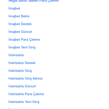
İllegal Bahis Siteleri Para Çekme
İmajbet
İmajbet Bahis
İmajbet Destek
İmajbet Güncel
İmajbet Para Çekme
İmajbet Yeni Giriş
İnterbahis
İnterbahis Destek
İnterbahis Giriş
İnterbahis Giriş Adresi
İnterbahis Güncel
İnterbahis Para Çekme
İnterbahis Yeni Giriş