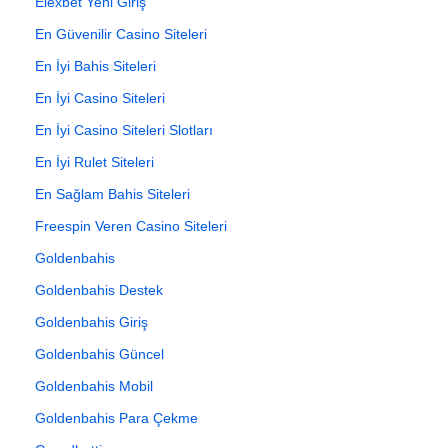
Elexbet Yeni Giriş
En Güvenilir Casino Siteleri
En İyi Bahis Siteleri
En İyi Casino Siteleri
En İyi Casino Siteleri Slotları
En İyi Rulet Siteleri
En Sağlam Bahis Siteleri
Freespin Veren Casino Siteleri
Goldenbahis
Goldenbahis Destek
Goldenbahis Giriş
Goldenbahis Güncel
Goldenbahis Mobil
Goldenbahis Para Çekme