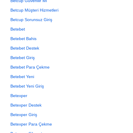
Betcup Güvenilir Mi
Betcup Müşteri Hizmetleri
Betcup Sorunsuz Giriş
Betebet
Betebet Bahis
Betebet Destek
Betebet Giriş
Betebet Para Çekme
Betebet Yeni
Betebet Yeni Giriş
Betexper
Betexper Destek
Betexper Giriş
Betexper Para Çekme