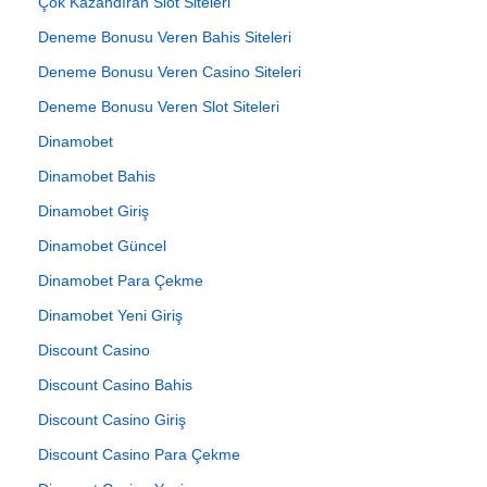
Çok Kazandıran Slot Siteleri
Deneme Bonusu Veren Bahis Siteleri
Deneme Bonusu Veren Casino Siteleri
Deneme Bonusu Veren Slot Siteleri
Dinamobet
Dinamobet Bahis
Dinamobet Giriş
Dinamobet Güncel
Dinamobet Para Çekme
Dinamobet Yeni Giriş
Discount Casino
Discount Casino Bahis
Discount Casino Giriş
Discount Casino Para Çekme