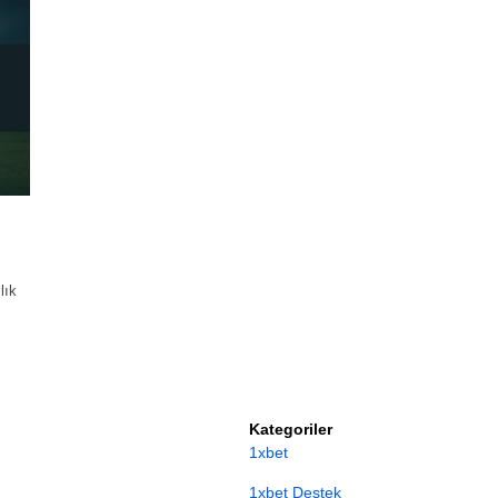
lık
Kategoriler
1xbet
1xbet Destek