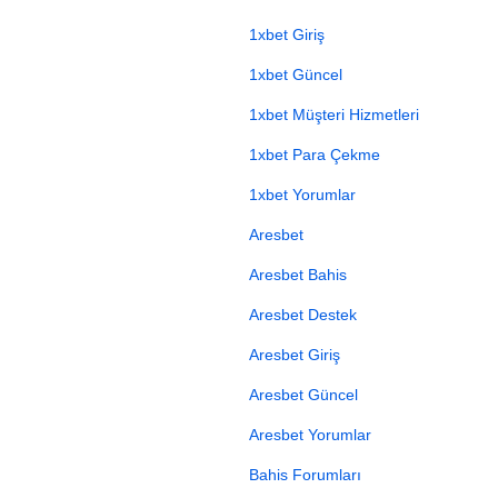
1xbet Giriş
1xbet Güncel
1xbet Müşteri Hizmetleri
1xbet Para Çekme
1xbet Yorumlar
Aresbet
Aresbet Bahis
Aresbet Destek
Aresbet Giriş
Aresbet Güncel
Aresbet Yorumlar
Bahis Forumları