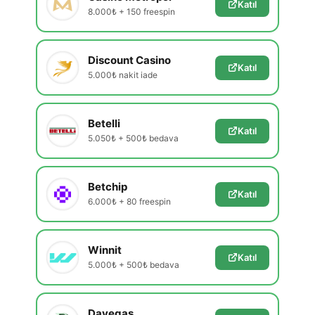
Katıl
8.000₺ + 150 freespin
Discount Casino
Katıl
5.000₺ nakit iade
Betelli
Katıl
5.050₺ + 500₺ bedava
Betchip
Katıl
6.000₺ + 80 freespin
Winnit
Katıl
5.000₺ + 500₺ bedava
Davegas