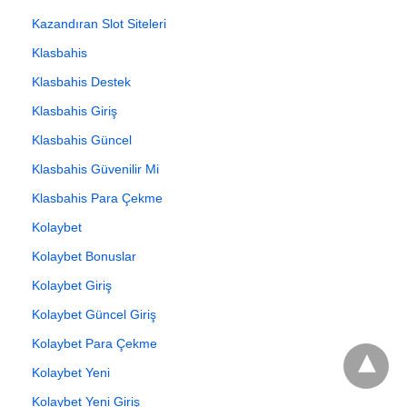
Kazandıran Slot Siteleri
Klasbahis
Klasbahis Destek
Klasbahis Giriş
Klasbahis Güncel
Klasbahis Güvenilir Mi
Klasbahis Para Çekme
Kolaybet
Kolaybet Bonuslar
Kolaybet Giriş
Kolaybet Güncel Giriş
Kolaybet Para Çekme
Kolaybet Yeni
Kolaybet Yeni Giriş