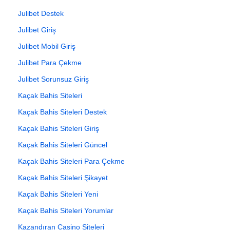
Julibet Destek
Julibet Giriş
Julibet Mobil Giriş
Julibet Para Çekme
Julibet Sorunsuz Giriş
Kaçak Bahis Siteleri
Kaçak Bahis Siteleri Destek
Kaçak Bahis Siteleri Giriş
Kaçak Bahis Siteleri Güncel
Kaçak Bahis Siteleri Para Çekme
Kaçak Bahis Siteleri Şikayet
Kaçak Bahis Siteleri Yeni
Kaçak Bahis Siteleri Yorumlar
Kazandıran Casino Siteleri