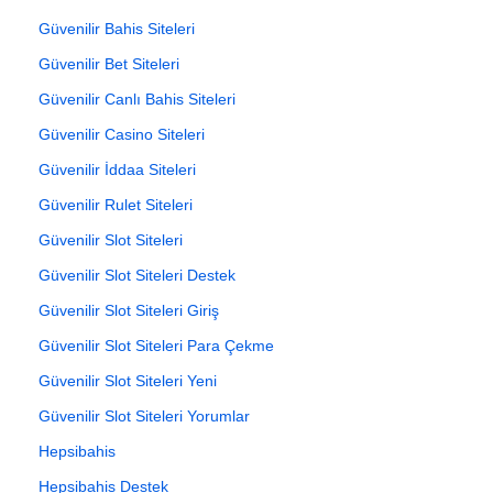
Güvenilir Bahis Siteleri
Güvenilir Bet Siteleri
Güvenilir Canlı Bahis Siteleri
Güvenilir Casino Siteleri
Güvenilir İddaa Siteleri
Güvenilir Rulet Siteleri
Güvenilir Slot Siteleri
Güvenilir Slot Siteleri Destek
Güvenilir Slot Siteleri Giriş
Güvenilir Slot Siteleri Para Çekme
Güvenilir Slot Siteleri Yeni
Güvenilir Slot Siteleri Yorumlar
Hepsibahis
Hepsibahis Destek