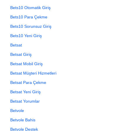
Bets10 Otomatik Giriş
Bets10 Para Çekme
Bets10 Sorunsuz Giriş
Bets10 Yeni Giriş
Betsat
Betsat Giriş
Betsat Mobil Giriş
Betsat Müşteri Hizmetleri
Betsat Para Çekme
Betsat Yeni Giriş
Betsat Yorumlar
Betvole
Betvole Bahis
Betvole Destek