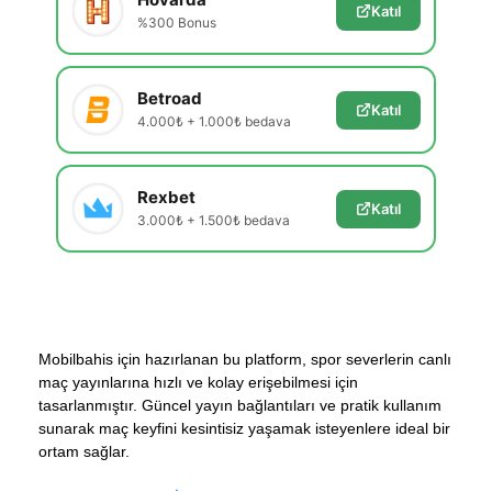
Katıl
%300 Bonus
Betroad
Katıl
4.000₺ + 1.000₺ bedava
Rexbet
Katıl
3.000₺ + 1.500₺ bedava
Mobilbahis için hazırlanan bu platform, spor severlerin canlı
maç yayınlarına hızlı ve kolay erişebilmesi için
tasarlanmıştır. Güncel yayın bağlantıları ve pratik kullanım
sunarak maç keyfini kesintisiz yaşamak isteyenlere ideal bir
ortam sağlar.