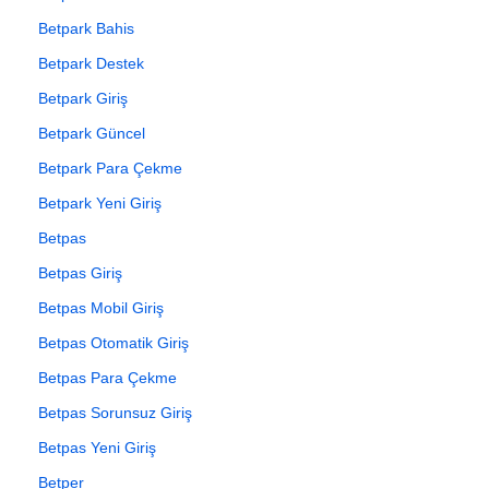
Betpark Bahis
Betpark Destek
Betpark Giriş
Betpark Güncel
Betpark Para Çekme
Betpark Yeni Giriş
Betpas
Betpas Giriş
Betpas Mobil Giriş
Betpas Otomatik Giriş
Betpas Para Çekme
Betpas Sorunsuz Giriş
Betpas Yeni Giriş
Betper