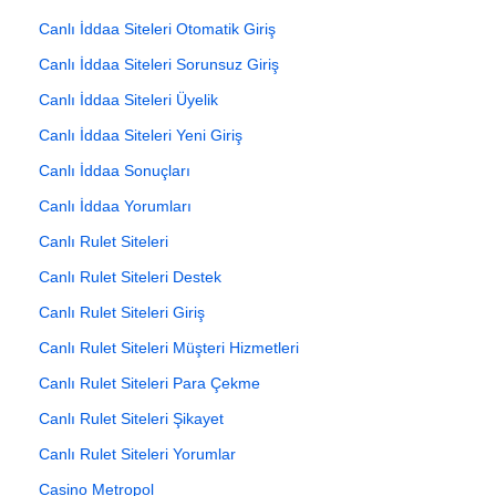
Canlı İddaa Siteleri Otomatik Giriş
Canlı İddaa Siteleri Sorunsuz Giriş
Canlı İddaa Siteleri Üyelik
Canlı İddaa Siteleri Yeni Giriş
Canlı İddaa Sonuçları
Canlı İddaa Yorumları
Canlı Rulet Siteleri
Canlı Rulet Siteleri Destek
Canlı Rulet Siteleri Giriş
Canlı Rulet Siteleri Müşteri Hizmetleri
Canlı Rulet Siteleri Para Çekme
Canlı Rulet Siteleri Şikayet
Canlı Rulet Siteleri Yorumlar
Casino Metropol