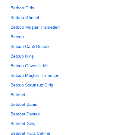
Betboo Giriş
Betboo Güncel
Betboo Müşteri Hizmetleri
Betcup
Betcup Canlı Destek
Betcup Giriş
Betcup Güvenilir Mi
Betcup Müşteri Hizmetleri
Betcup Sorunsuz Giriş
Betebet
Betebet Bahis
Betebet Destek
Betebet Giriş
Betebet Para Çekme