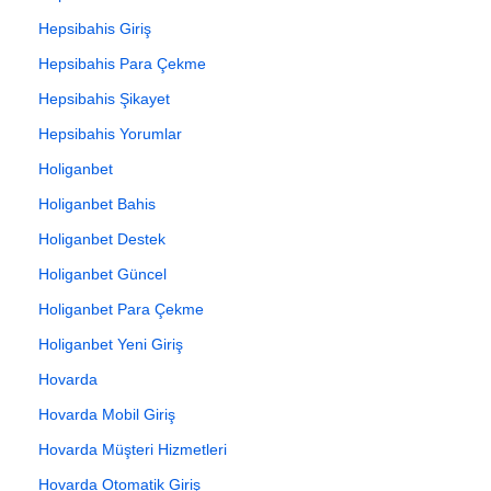
Hepsibahis Giriş
Hepsibahis Para Çekme
Hepsibahis Şikayet
Hepsibahis Yorumlar
Holiganbet
Holiganbet Bahis
Holiganbet Destek
Holiganbet Güncel
Holiganbet Para Çekme
Holiganbet Yeni Giriş
Hovarda
Hovarda Mobil Giriş
Hovarda Müşteri Hizmetleri
Hovarda Otomatik Giriş