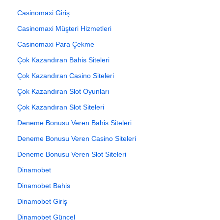
Casinomaxi Giriş
Casinomaxi Müşteri Hizmetleri
Casinomaxi Para Çekme
Çok Kazandıran Bahis Siteleri
Çok Kazandıran Casino Siteleri
Çok Kazandıran Slot Oyunları
Çok Kazandıran Slot Siteleri
Deneme Bonusu Veren Bahis Siteleri
Deneme Bonusu Veren Casino Siteleri
Deneme Bonusu Veren Slot Siteleri
Dinamobet
Dinamobet Bahis
Dinamobet Giriş
Dinamobet Güncel