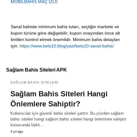
MOBILBAHIS MAÇ İZLE
Sanal bahiste minimum bahis tutarı, seçtiğin markete ve
kupon türüne göre değişebilir; kupon onayından önce alt
limitleri kontrol etmek önemlidir. Minimum bahis detayları
için:
https://www.bets10.blog/yazi/bets10-sanal-bahis/
Sağlam Bahis Siteleri APK
SAĞLAM BAHIS SITELERI
Sağlam Bahis Siteleri Hangi
Önlemlere Sahiptir?
Kullanıcılar için güvenli bahis siteleri şarttır. Bu yüzden sağlam
bahis siteleri hangi sağlam bahis siteleri hangi önlemlere sahiptir
konusunda farklı…
4 yıl ago