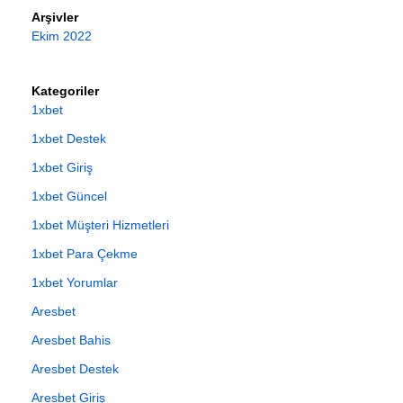
Arşivler
Ekim 2022
Kategoriler
1xbet
1xbet Destek
1xbet Giriş
1xbet Güncel
1xbet Müşteri Hizmetleri
1xbet Para Çekme
1xbet Yorumlar
Aresbet
Aresbet Bahis
Aresbet Destek
Aresbet Giriş