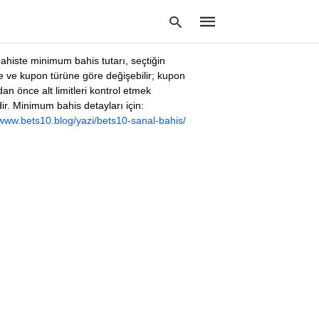
ahiste minimum bahis tutarı, seçtiğin
 ve kupon türüne göre değişebilir; kupon
an önce alt limitleri kontrol etmek
ir. Minimum bahis detayları için:
Type
/www.bets10.blog/yazi/bets10-sanal-bahis/
your
search
query
and
hit
enter: