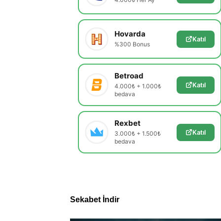
Hovarda
Katıl
%300 Bonus
Betroad
Katıl
4.000₺ + 1.000₺
bedava
Rexbet
Katıl
3.000₺ + 1.500₺
bedava
Sekabet İndir