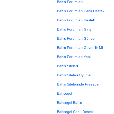
Bahis Forumları
Bahis Forumları Canlı Destek
Bahis Forumları Destek
Bahis Forumları Giriş
Bahis Forumları Güncel
Bahis Forumları Güvenilir Mi
Bahis Forumları Yeni
Bahis Siteleri
Bahis Siteleri Oyunları
Bahis Sitelerinde Freespin
Bahsegel
Bahsegel Bahis
Bahsegel Canlı Destek