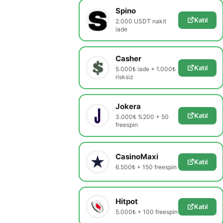
Spino
Katıl
2.000 USDT nakit
iade
Casher
Katıl
5.000₺ iade + 1.000₺
risksiz
Jokera
Katıl
3.000₺ %200 + 50
freespin
CasinoMaxi
Katıl
6.500₺ + 150 freespin
Hitpot
Katıl
5.000₺ + 100 freespin