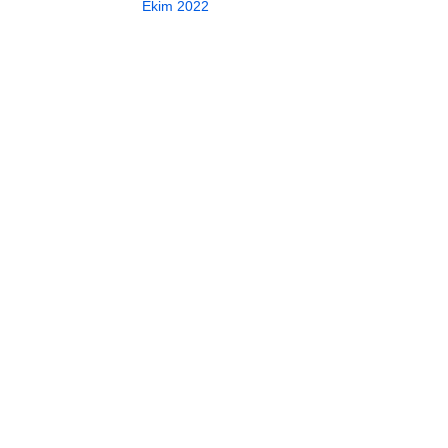
Ekim 2022