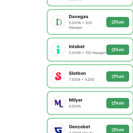
Davegas
Katıl
5.000₺ + 300
freespin
Intobet
Katıl
5.000₺ + 150 freespin
Slotbon
Katıl
7.500₺ + %200
Milyar
Katıl
8.000₺
Genzobet
Katıl
4.000₺ Her Ay