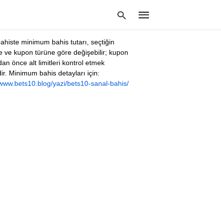
ahiste minimum bahis tutarı, seçtiğin
 ve kupon türüne göre değişebilir; kupon
an önce alt limitleri kontrol etmek
ir. Minimum bahis detayları için:
Type
/www.bets10.blog/yazi/bets10-sanal-bahis/
your
search
query
and
hit
enter: