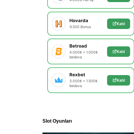
Hovarda
Katıl
%300 Bonus
Betroad
Katıl
4.000₺ + 1.000₺
bedava
Rexbet
Katıl
3.000₺ + 1.500₺
bedava
Slot Oyunları