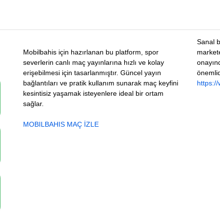
Sanal b
Mobilbahis için hazırlanan bu platform, spor
markete
severlerin canlı maç yayınlarına hızlı ve kolay
onayınd
erişebilmesi için tasarlanmıştır. Güncel yayın
önemlid
bağlantıları ve pratik kullanım sunarak maç keyfini
https:/
kesintisiz yaşamak isteyenlere ideal bir ortam
sağlar.
MOBILBAHIS MAÇ İZLE