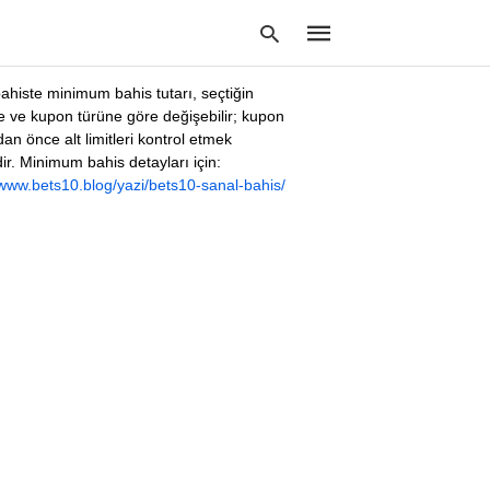
ahiste minimum bahis tutarı, seçtiğin
 ve kupon türüne göre değişebilir; kupon
an önce alt limitleri kontrol etmek
ir. Minimum bahis detayları için:
Type
/www.bets10.blog/yazi/bets10-sanal-bahis/
your
search
query
and
hit
enter: