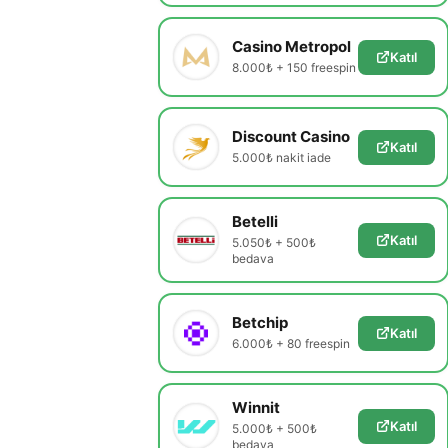
Casino Metropol
Katıl
8.000₺ + 150 freespin
Discount Casino
Katıl
5.000₺ nakit iade
Betelli
Katıl
5.050₺ + 500₺
bedava
Betchip
Katıl
6.000₺ + 80 freespin
Winnit
Katıl
5.000₺ + 500₺
bedava