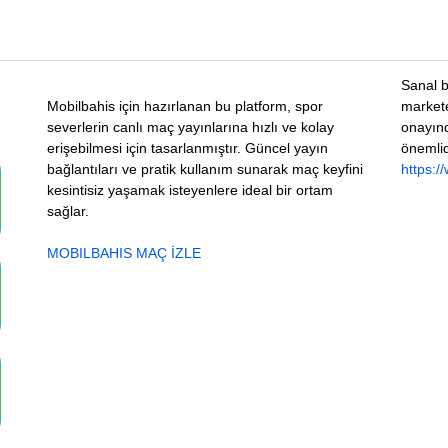
Sanal b
Mobilbahis için hazırlanan bu platform, spor
markete
severlerin canlı maç yayınlarına hızlı ve kolay
onayınd
erişebilmesi için tasarlanmıştır. Güncel yayın
önemlid
bağlantıları ve pratik kullanım sunarak maç keyfini
https:/
kesintisiz yaşamak isteyenlere ideal bir ortam
sağlar.
MOBILBAHIS MAÇ İZLE