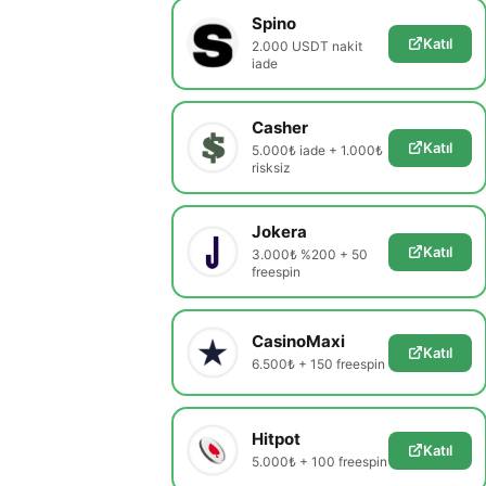
Spino
Katıl
2.000 USDT nakit
iade
Casher
Katıl
5.000₺ iade + 1.000₺
risksiz
Jokera
Katıl
3.000₺ %200 + 50
freespin
CasinoMaxi
Katıl
6.500₺ + 150 freespin
Hitpot
Katıl
5.000₺ + 100 freespin