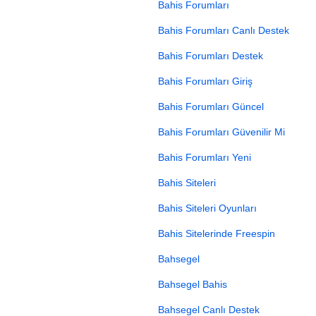
Bahis Forumları
Bahis Forumları Canlı Destek
Bahis Forumları Destek
Bahis Forumları Giriş
Bahis Forumları Güncel
Bahis Forumları Güvenilir Mi
Bahis Forumları Yeni
Bahis Siteleri
Bahis Siteleri Oyunları
Bahis Sitelerinde Freespin
Bahsegel
Bahsegel Bahis
Bahsegel Canlı Destek