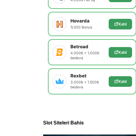
Hovarda
Katıl
%300 Bonus
Betroad
Katıl
4.000₺ + 1.000₺
bedava
Rexbet
Katıl
3.000₺ + 1.500₺
bedava
Slot Siteleri Bahis