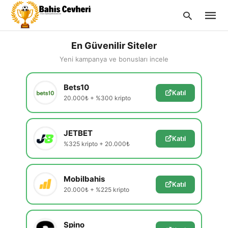
En Güvenilir Siteler
Yeni kampanya ve bonusları incele
Type
Bets10
your
Katıl
searc
20.000₺ + %300 kripto
query
and
hit
enter:
JETBET
Katıl
%325 kripto + 20.000₺
Mobilbahis
Katıl
20.000₺ + %225 kripto
Spino