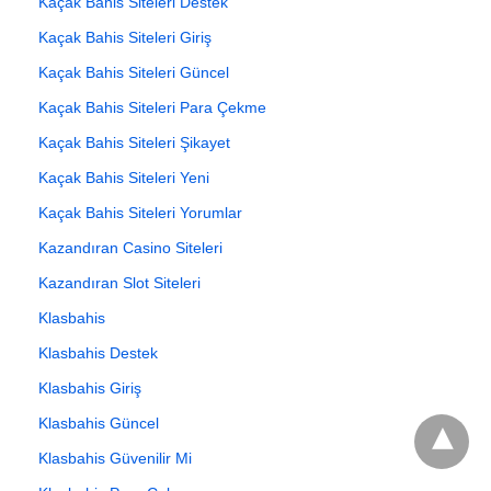
Kaçak Bahis Siteleri Destek
Kaçak Bahis Siteleri Giriş
Kaçak Bahis Siteleri Güncel
Kaçak Bahis Siteleri Para Çekme
Kaçak Bahis Siteleri Şikayet
Kaçak Bahis Siteleri Yeni
Kaçak Bahis Siteleri Yorumlar
Kazandıran Casino Siteleri
Kazandıran Slot Siteleri
Klasbahis
Klasbahis Destek
Klasbahis Giriş
Klasbahis Güncel
Klasbahis Güvenilir Mi