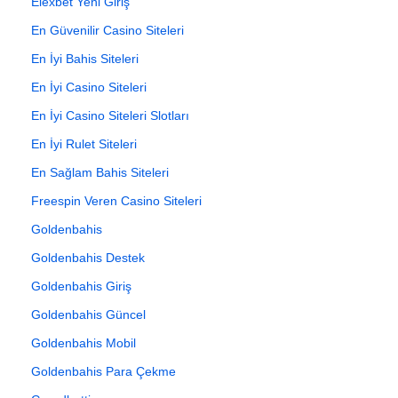
Elexbet Yeni Giriş
En Güvenilir Casino Siteleri
En İyi Bahis Siteleri
En İyi Casino Siteleri
En İyi Casino Siteleri Slotları
En İyi Rulet Siteleri
En Sağlam Bahis Siteleri
Freespin Veren Casino Siteleri
Goldenbahis
Goldenbahis Destek
Goldenbahis Giriş
Goldenbahis Güncel
Goldenbahis Mobil
Goldenbahis Para Çekme