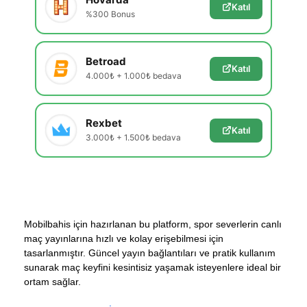
Katıl
%300 Bonus
Betroad
Katıl
4.000₺ + 1.000₺ bedava
Rexbet
Katıl
3.000₺ + 1.500₺ bedava
Mobilbahis için hazırlanan bu platform, spor severlerin canlı
maç yayınlarına hızlı ve kolay erişebilmesi için
tasarlanmıştır. Güncel yayın bağlantıları ve pratik kullanım
sunarak maç keyfini kesintisiz yaşamak isteyenlere ideal bir
ortam sağlar.