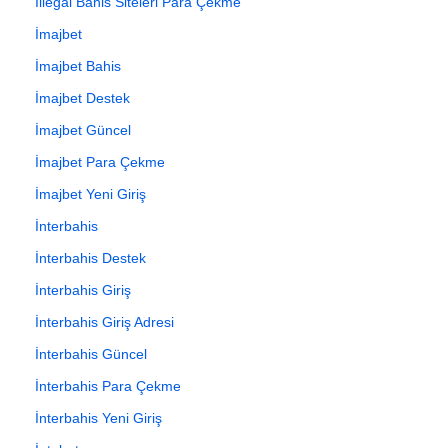
İllegal Bahis Siteleri Para Çekme
İmajbet
İmajbet Bahis
İmajbet Destek
İmajbet Güncel
İmajbet Para Çekme
İmajbet Yeni Giriş
İnterbahis
İnterbahis Destek
İnterbahis Giriş
İnterbahis Giriş Adresi
İnterbahis Güncel
İnterbahis Para Çekme
İnterbahis Yeni Giriş