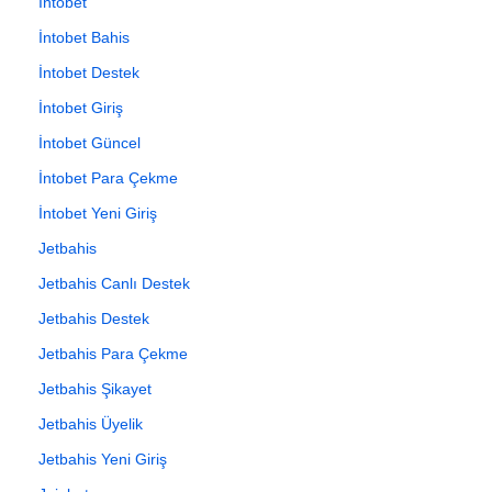
İntobet
İntobet Bahis
İntobet Destek
İntobet Giriş
İntobet Güncel
İntobet Para Çekme
İntobet Yeni Giriş
Jetbahis
Jetbahis Canlı Destek
Jetbahis Destek
Jetbahis Para Çekme
Jetbahis Şikayet
Jetbahis Üyelik
Jetbahis Yeni Giriş