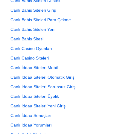
Canlı Bahis Siteleri Destek
Canlı Bahis Siteleri Giriş
Canlı Bahis Siteleri Para Çekme
Canlı Bahis Siteleri Yeni
Canlı Bahis Sitesi
Canlı Casino Oyunları
Canlı Casino Siteleri
Canlı İddaa Siteleri Mobil
Canlı İddaa Siteleri Otomatik Giriş
Canlı İddaa Siteleri Sorunsuz Giriş
Canlı İddaa Siteleri Üyelik
Canlı İddaa Siteleri Yeni Giriş
Canlı İddaa Sonuçları
Canlı İddaa Yorumları