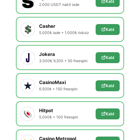
Katıl
2.000 USDT nakit iade
Casher
Katıl
5.000₺ iade + 1.000₺ risksiz
Jokera
Katıl
3.000₺ %200 + 50 freespin
CasinoMaxi
Katıl
6.500₺ + 150 freespin
Hitpot
Katıl
5.000₺ + 100 freespin
Casino Metropol