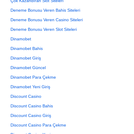
Çok Kazandıran Slot Siteleri
Deneme Bonusu Veren Bahis Siteleri
Deneme Bonusu Veren Casino Siteleri
Deneme Bonusu Veren Slot Siteleri
Dinamobet
Dinamobet Bahis
Dinamobet Giriş
Dinamobet Güncel
Dinamobet Para Çekme
Dinamobet Yeni Giriş
Discount Casino
Discount Casino Bahis
Discount Casino Giriş
Discount Casino Para Çekme