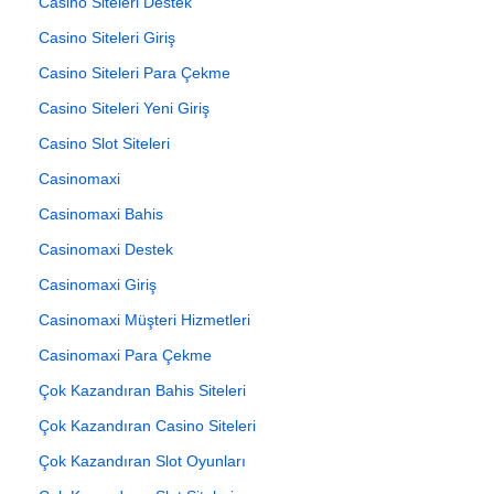
Casino Siteleri Destek
Casino Siteleri Giriş
Casino Siteleri Para Çekme
Casino Siteleri Yeni Giriş
Casino Slot Siteleri
Casinomaxi
Casinomaxi Bahis
Casinomaxi Destek
Casinomaxi Giriş
Casinomaxi Müşteri Hizmetleri
Casinomaxi Para Çekme
Çok Kazandıran Bahis Siteleri
Çok Kazandıran Casino Siteleri
Çok Kazandıran Slot Oyunları