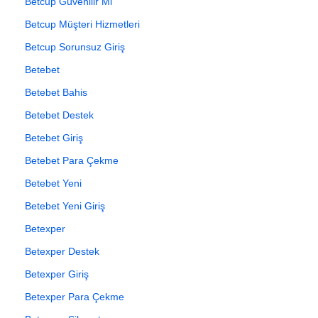
Betcup Güvenilir Mi
Betcup Müşteri Hizmetleri
Betcup Sorunsuz Giriş
Betebet
Betebet Bahis
Betebet Destek
Betebet Giriş
Betebet Para Çekme
Betebet Yeni
Betebet Yeni Giriş
Betexper
Betexper Destek
Betexper Giriş
Betexper Para Çekme