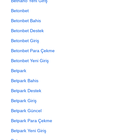
Betnano Yeni Giriş
Betonbet
Betonbet Bahis
Betonbet Destek
Betonbet Giriş
Betonbet Para Çekme
Betonbet Yeni Giriş
Betpark
Betpark Bahis
Betpark Destek
Betpark Giriş
Betpark Güncel
Betpark Para Çekme
Betpark Yeni Giriş