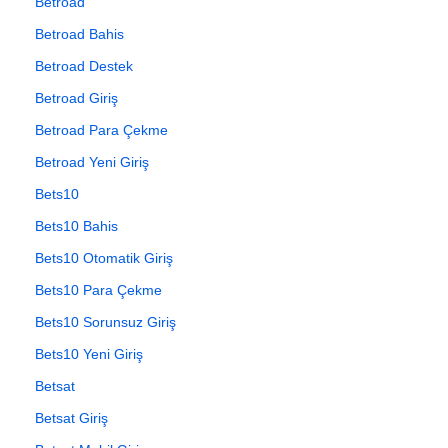
Betroad
Betroad Bahis
Betroad Destek
Betroad Giriş
Betroad Para Çekme
Betroad Yeni Giriş
Bets10
Bets10 Bahis
Bets10 Otomatik Giriş
Bets10 Para Çekme
Bets10 Sorunsuz Giriş
Bets10 Yeni Giriş
Betsat
Betsat Giriş