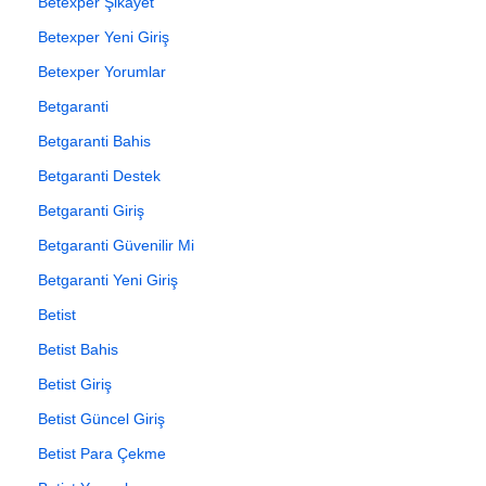
Betexper Şikayet
Betexper Yeni Giriş
Betexper Yorumlar
Betgaranti
Betgaranti Bahis
Betgaranti Destek
Betgaranti Giriş
Betgaranti Güvenilir Mi
Betgaranti Yeni Giriş
Betist
Betist Bahis
Betist Giriş
Betist Güncel Giriş
Betist Para Çekme