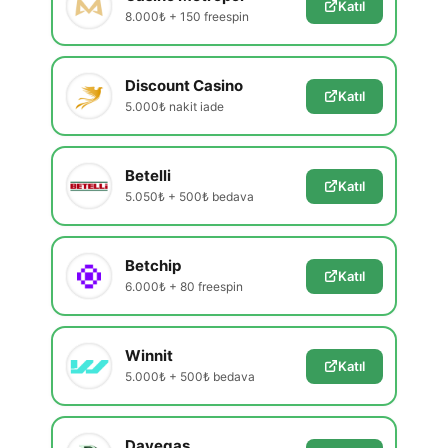
Katıl
8.000₺ + 150 freespin
Discount Casino
Katıl
5.000₺ nakit iade
Betelli
Katıl
5.050₺ + 500₺ bedava
Betchip
Katıl
6.000₺ + 80 freespin
Winnit
Katıl
5.000₺ + 500₺ bedava
Davegas