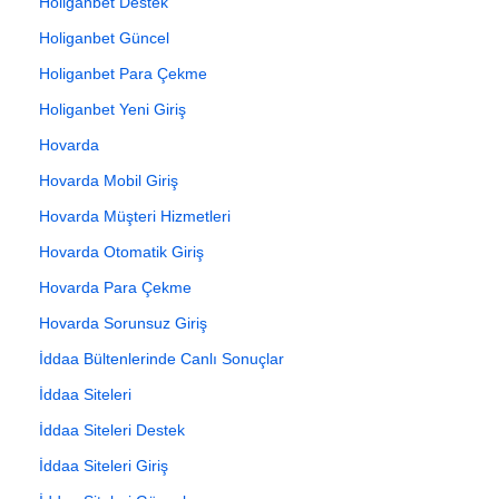
Holiganbet Destek
Holiganbet Güncel
Holiganbet Para Çekme
Holiganbet Yeni Giriş
Hovarda
Hovarda Mobil Giriş
Hovarda Müşteri Hizmetleri
Hovarda Otomatik Giriş
Hovarda Para Çekme
Hovarda Sorunsuz Giriş
İddaa Bültenlerinde Canlı Sonuçlar
İddaa Siteleri
İddaa Siteleri Destek
İddaa Siteleri Giriş