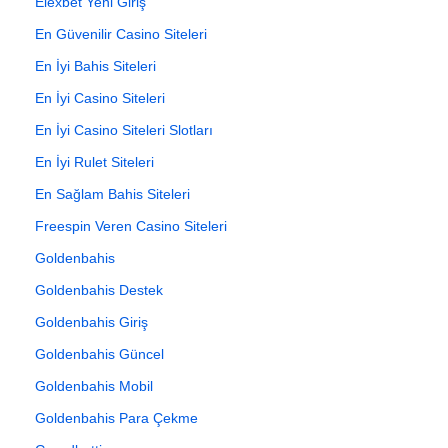
Elexbet Yeni Giriş
En Güvenilir Casino Siteleri
En İyi Bahis Siteleri
En İyi Casino Siteleri
En İyi Casino Siteleri Slotları
En İyi Rulet Siteleri
En Sağlam Bahis Siteleri
Freespin Veren Casino Siteleri
Goldenbahis
Goldenbahis Destek
Goldenbahis Giriş
Goldenbahis Güncel
Goldenbahis Mobil
Goldenbahis Para Çekme