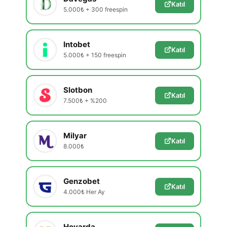
Katıl
5.000₺ + 300 freespin
Intobet
Katıl
5.000₺ + 150 freespin
Slotbon
Katıl
7.500₺ + %200
Milyar
Katıl
8.000₺
Genzobet
Katıl
4.000₺ Her Ay
Hovarda