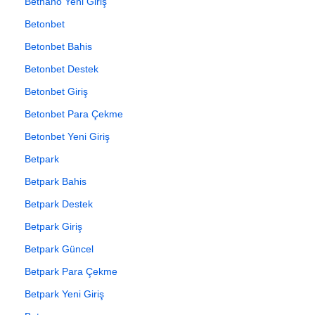
Betnano Yeni Giriş
Betonbet
Betonbet Bahis
Betonbet Destek
Betonbet Giriş
Betonbet Para Çekme
Betonbet Yeni Giriş
Betpark
Betpark Bahis
Betpark Destek
Betpark Giriş
Betpark Güncel
Betpark Para Çekme
Betpark Yeni Giriş