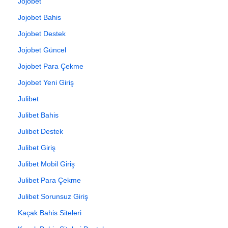
Jojobet
Jojobet Bahis
Jojobet Destek
Jojobet Güncel
Jojobet Para Çekme
Jojobet Yeni Giriş
Julibet
Julibet Bahis
Julibet Destek
Julibet Giriş
Julibet Mobil Giriş
Julibet Para Çekme
Julibet Sorunsuz Giriş
Kaçak Bahis Siteleri