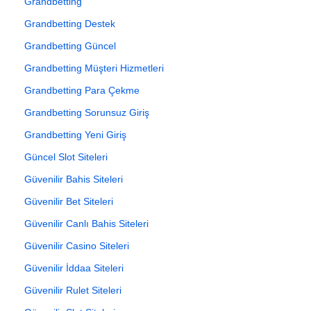
Grandbetting
Grandbetting Destek
Grandbetting Güncel
Grandbetting Müşteri Hizmetleri
Grandbetting Para Çekme
Grandbetting Sorunsuz Giriş
Grandbetting Yeni Giriş
Güncel Slot Siteleri
Güvenilir Bahis Siteleri
Güvenilir Bet Siteleri
Güvenilir Canlı Bahis Siteleri
Güvenilir Casino Siteleri
Güvenilir İddaa Siteleri
Güvenilir Rulet Siteleri