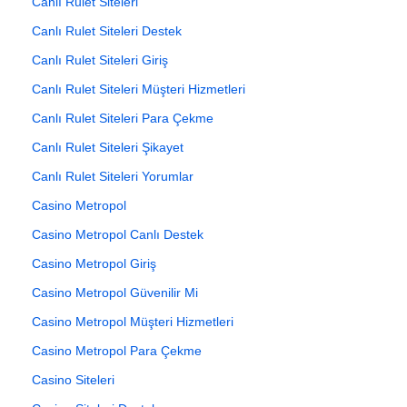
Canlı Rulet Siteleri
Canlı Rulet Siteleri Destek
Canlı Rulet Siteleri Giriş
Canlı Rulet Siteleri Müşteri Hizmetleri
Canlı Rulet Siteleri Para Çekme
Canlı Rulet Siteleri Şikayet
Canlı Rulet Siteleri Yorumlar
Casino Metropol
Casino Metropol Canlı Destek
Casino Metropol Giriş
Casino Metropol Güvenilir Mi
Casino Metropol Müşteri Hizmetleri
Casino Metropol Para Çekme
Casino Siteleri