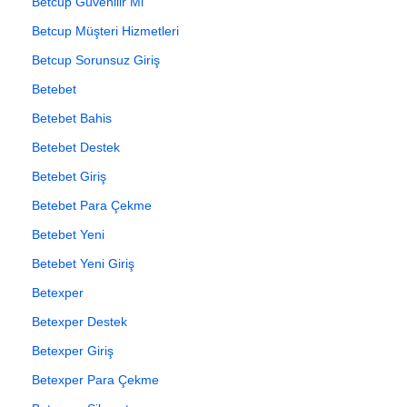
Betcup Güvenilir Mi
Betcup Müşteri Hizmetleri
Betcup Sorunsuz Giriş
Betebet
Betebet Bahis
Betebet Destek
Betebet Giriş
Betebet Para Çekme
Betebet Yeni
Betebet Yeni Giriş
Betexper
Betexper Destek
Betexper Giriş
Betexper Para Çekme