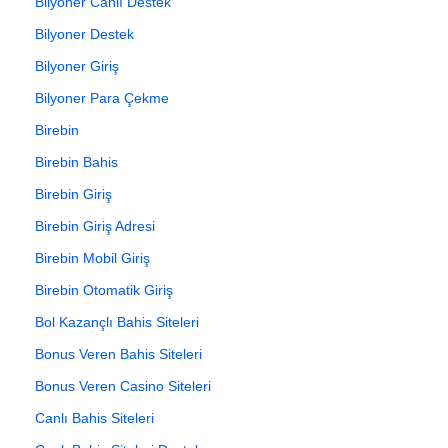
Bilyoner Canlı Destek
Bilyoner Destek
Bilyoner Giriş
Bilyoner Para Çekme
Birebin
Birebin Bahis
Birebin Giriş
Birebin Giriş Adresi
Birebin Mobil Giriş
Birebin Otomatik Giriş
Bol Kazançlı Bahis Siteleri
Bonus Veren Bahis Siteleri
Bonus Veren Casino Siteleri
Canlı Bahis Siteleri