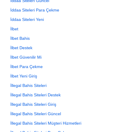
İddaa Siteleri Güncel
İddaa Siteleri Para Çekme
İddaa Siteleri Yeni
İlbet
İlbet Bahis
İlbet Destek
İlbet Güvenilir Mi
İlbet Para Çekme
İlbet Yeni Giriş
İllegal Bahis Siteleri
İllegal Bahis Siteleri Destek
İllegal Bahis Siteleri Giriş
İllegal Bahis Siteleri Güncel
İllegal Bahis Siteleri Müşteri Hizmetleri