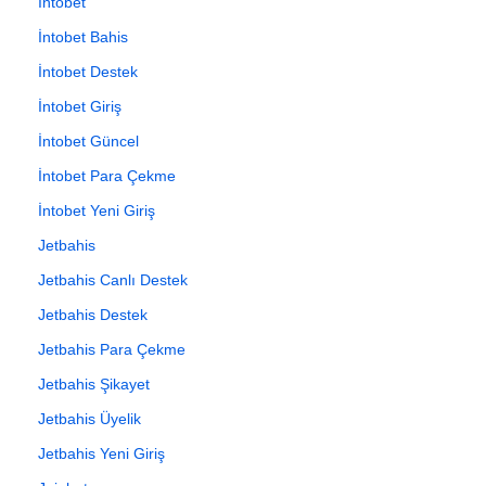
İntobet
İntobet Bahis
İntobet Destek
İntobet Giriş
İntobet Güncel
İntobet Para Çekme
İntobet Yeni Giriş
Jetbahis
Jetbahis Canlı Destek
Jetbahis Destek
Jetbahis Para Çekme
Jetbahis Şikayet
Jetbahis Üyelik
Jetbahis Yeni Giriş