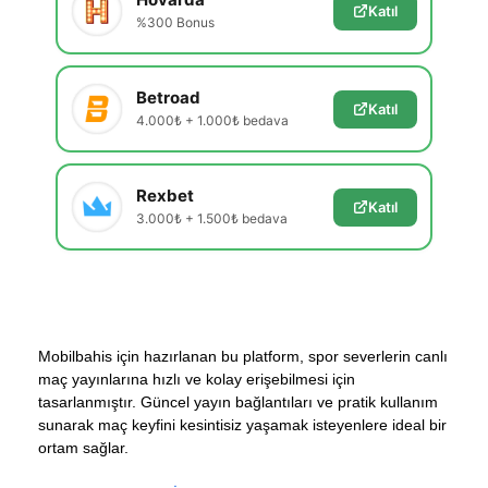
Katıl
%300 Bonus
Betroad
Katıl
4.000₺ + 1.000₺ bedava
Rexbet
Katıl
3.000₺ + 1.500₺ bedava
Mobilbahis için hazırlanan bu platform, spor severlerin canlı
maç yayınlarına hızlı ve kolay erişebilmesi için
tasarlanmıştır. Güncel yayın bağlantıları ve pratik kullanım
sunarak maç keyfini kesintisiz yaşamak isteyenlere ideal bir
ortam sağlar.