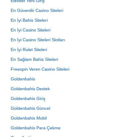
Elexbet Yeni Giriş
En Güvenilir Casino Siteleri
En İyi Bahis Siteleri
En İyi Casino Siteleri
En İyi Casino Siteleri Slotları
En İyi Rulet Siteleri
En Sağlam Bahis Siteleri
Freespin Veren Casino Siteleri
Goldenbahis
Goldenbahis Destek
Goldenbahis Giriş
Goldenbahis Güncel
Goldenbahis Mobil
Goldenbahis Para Çekme