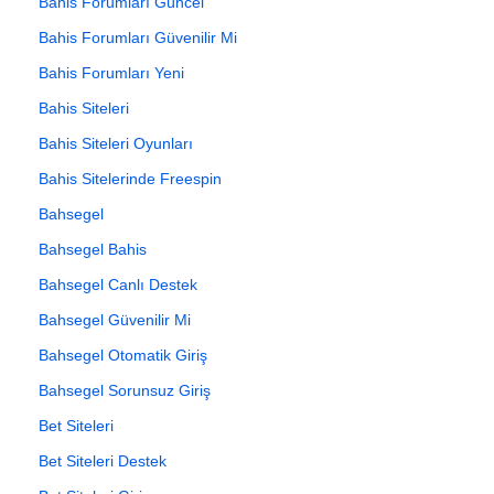
Bahis Forumları Güncel
Bahis Forumları Güvenilir Mi
Bahis Forumları Yeni
Bahis Siteleri
Bahis Siteleri Oyunları
Bahis Sitelerinde Freespin
Bahsegel
Bahsegel Bahis
Bahsegel Canlı Destek
Bahsegel Güvenilir Mi
Bahsegel Otomatik Giriş
Bahsegel Sorunsuz Giriş
Bet Siteleri
Bet Siteleri Destek