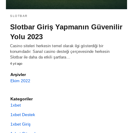
SLOTBAR
Slotbar Giriş Yapmanın Güvenilir
Yolu 2023
Casino siteleri herkesin temel olarak ilgi gösterdiği bir
konumdadır. Sanal casino desteği çerçevesinde herkesin
Slotbar ile daha da etkili şartlara…
4 yıl ago
Arşivler
Ekim 2022
Kategoriler
1xbet
1xbet Destek
1xbet Giriş