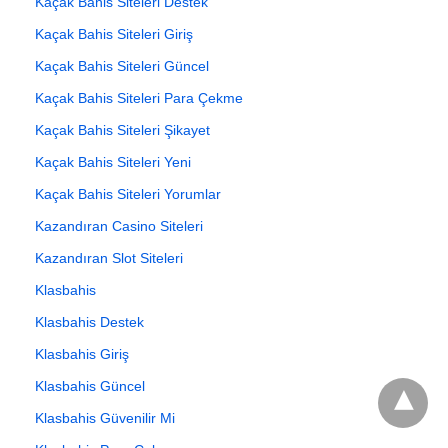
Kaçak Bahis Siteleri Destek
Kaçak Bahis Siteleri Giriş
Kaçak Bahis Siteleri Güncel
Kaçak Bahis Siteleri Para Çekme
Kaçak Bahis Siteleri Şikayet
Kaçak Bahis Siteleri Yeni
Kaçak Bahis Siteleri Yorumlar
Kazandıran Casino Siteleri
Kazandıran Slot Siteleri
Klasbahis
Klasbahis Destek
Klasbahis Giriş
Klasbahis Güncel
Klasbahis Güvenilir Mi