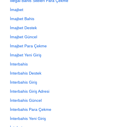
İllegal Bahis Siteleri Para Çekme
İmajbet
İmajbet Bahis
İmajbet Destek
İmajbet Güncel
İmajbet Para Çekme
İmajbet Yeni Giriş
İnterbahis
İnterbahis Destek
İnterbahis Giriş
İnterbahis Giriş Adresi
İnterbahis Güncel
İnterbahis Para Çekme
İnterbahis Yeni Giriş