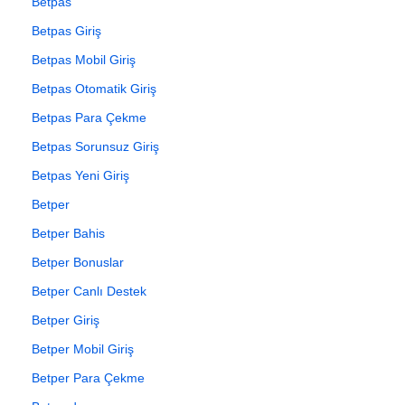
Betpas
Betpas Giriş
Betpas Mobil Giriş
Betpas Otomatik Giriş
Betpas Para Çekme
Betpas Sorunsuz Giriş
Betpas Yeni Giriş
Betper
Betper Bahis
Betper Bonuslar
Betper Canlı Destek
Betper Giriş
Betper Mobil Giriş
Betper Para Çekme