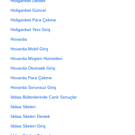
Holiganbet Destek
Holiganbet Güncel
Holiganbet Para Çekme
Holiganbet Yeni Giriş
Hovarda
Hovarda Mobil Giriş
Hovarda Müşteri Hizmetleri
Hovarda Otomatik Giriş
Hovarda Para Çekme
Hovarda Sorunsuz Giriş
İddaa Bültenlerinde Canlı Sonuçlar
İddaa Siteleri
İddaa Siteleri Destek
İddaa Siteleri Giriş