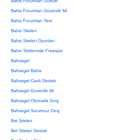
Bahis Forumları Güncel
Bahis Forumları Güvenilir Mi
Bahis Forumları Yeni
Bahis Siteleri
Bahis Siteleri Oyunları
Bahis Sitelerinde Freespin
Bahsegel
Bahsegel Bahis
Bahsegel Canlı Destek
Bahsegel Güvenilir Mi
Bahsegel Otomatik Giriş
Bahsegel Sorunsuz Giriş
Bet Siteleri
Bet Siteleri Destek