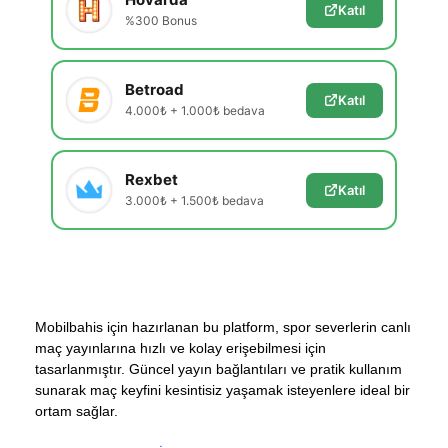
Katıl
%300 Bonus
Betroad
Katıl
4.000₺ + 1.000₺ bedava
Rexbet
Katıl
3.000₺ + 1.500₺ bedava
Mobilbahis için hazırlanan bu platform, spor severlerin canlı
maç yayınlarına hızlı ve kolay erişebilmesi için
tasarlanmıştır. Güncel yayın bağlantıları ve pratik kullanım
sunarak maç keyfini kesintisiz yaşamak isteyenlere ideal bir
ortam sağlar.