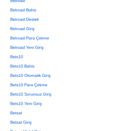
Betroad
Betroad Bahis
Betroad Destek
Betroad Giriş
Betroad Para Çekme
Betroad Yeni Giriş
Bets10
Bets10 Bahis
Bets10 Otomatik Giriş
Bets10 Para Çekme
Bets10 Sorunsuz Giriş
Bets10 Yeni Giriş
Betsat
Betsat Giriş