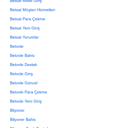
Betsat Mobil Giriş
Betsat Müşteri Hizmetleri
Betsat Para Çekme
Betsat Yeni Giriş
Betsat Yorumlar
Betvole
Betvole Bahis
Betvole Destek
Betvole Giriş
Betvole Güncel
Betvole Para Çekme
Betvole Yeni Giriş
Bilyoner
Bilyoner Bahis