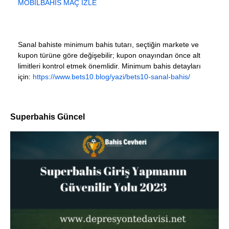
MOBILBAHIS MAÇ İZLE
Sanal bahiste minimum bahis tutarı, seçtiğin markete ve
kupon türüne göre değişebilir; kupon onayından önce alt
limitleri kontrol etmek önemlidir. Minimum bahis detayları
için:
https://www.bets10.blog/yazi/bets10-sanal-bahis/
Superbahis Güncel