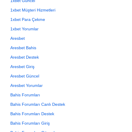
1xbet Güncel
1xbet Müşteri Hizmetleri
1xbet Para Çekme
1xbet Yorumlar
Aresbet
Aresbet Bahis
Aresbet Destek
Aresbet Giriş
Aresbet Güncel
Aresbet Yorumlar
Bahis Forumları
Bahis Forumları Canlı Destek
Bahis Forumları Destek
Bahis Forumları Giriş