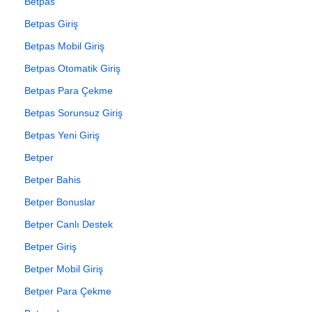
Betpas
Betpas Giriş
Betpas Mobil Giriş
Betpas Otomatik Giriş
Betpas Para Çekme
Betpas Sorunsuz Giriş
Betpas Yeni Giriş
Betper
Betper Bahis
Betper Bonuslar
Betper Canlı Destek
Betper Giriş
Betper Mobil Giriş
Betper Para Çekme