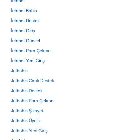
İntobet
İntobet Bahis
İntobet Destek
İntobet Giriş
İntobet Güncel
İntobet Para Çekme
İntobet Yeni Giriş
Jetbahis
Jetbahis Canlı Destek
Jetbahis Destek
Jetbahis Para Çekme
Jetbahis Şikayet
Jetbahis Üyelik
Jetbahis Yeni Giriş