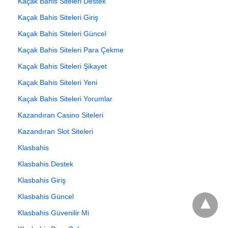
Kaçak Bahis Siteleri Destek
Kaçak Bahis Siteleri Giriş
Kaçak Bahis Siteleri Güncel
Kaçak Bahis Siteleri Para Çekme
Kaçak Bahis Siteleri Şikayet
Kaçak Bahis Siteleri Yeni
Kaçak Bahis Siteleri Yorumlar
Kazandıran Casino Siteleri
Kazandıran Slot Siteleri
Klasbahis
Klasbahis Destek
Klasbahis Giriş
Klasbahis Güncel
Klasbahis Güvenilir Mi