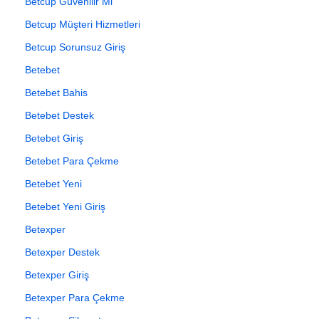
Betcup Güvenilir Mi
Betcup Müşteri Hizmetleri
Betcup Sorunsuz Giriş
Betebet
Betebet Bahis
Betebet Destek
Betebet Giriş
Betebet Para Çekme
Betebet Yeni
Betebet Yeni Giriş
Betexper
Betexper Destek
Betexper Giriş
Betexper Para Çekme