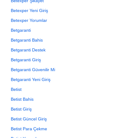
Betexper Şikayet
Betexper Yeni Giriş
Betexper Yorumlar
Betgaranti
Betgaranti Bahis
Betgaranti Destek
Betgaranti Giriş
Betgaranti Güvenilir Mi
Betgaranti Yeni Giriş
Betist
Betist Bahis
Betist Giriş
Betist Güncel Giriş
Betist Para Çekme