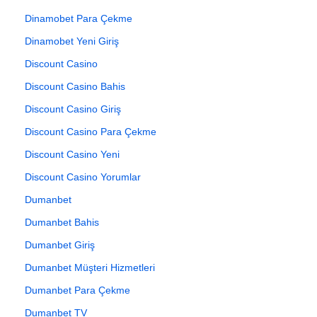
Dinamobet Para Çekme
Dinamobet Yeni Giriş
Discount Casino
Discount Casino Bahis
Discount Casino Giriş
Discount Casino Para Çekme
Discount Casino Yeni
Discount Casino Yorumlar
Dumanbet
Dumanbet Bahis
Dumanbet Giriş
Dumanbet Müşteri Hizmetleri
Dumanbet Para Çekme
Dumanbet TV