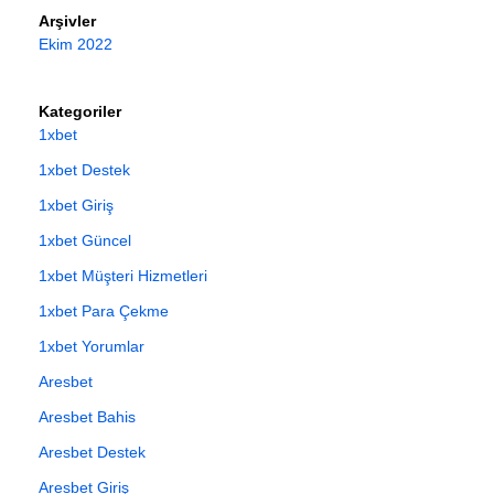
Arşivler
Ekim 2022
Kategoriler
1xbet
1xbet Destek
1xbet Giriş
1xbet Güncel
1xbet Müşteri Hizmetleri
1xbet Para Çekme
1xbet Yorumlar
Aresbet
Aresbet Bahis
Aresbet Destek
Aresbet Giriş