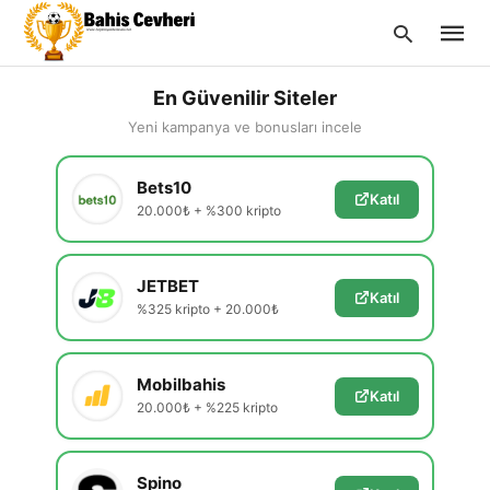
En Güvenilir Siteler
Yeni kampanya ve bonusları incele
Type
Bets10
your
Katıl
searc
20.000₺ + %300 kripto
query
and
hit
enter:
JETBET
Katıl
%325 kripto + 20.000₺
Mobilbahis
Katıl
20.000₺ + %225 kripto
Spino