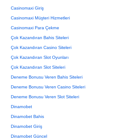
Casinomaxi Giriş
Casinomaxi Müşteri Hizmetleri
Casinomaxi Para Çekme
Çok Kazandıran Bahis Siteleri
Çok Kazandıran Casino Siteleri
Çok Kazandıran Slot Oyunları
Çok Kazandıran Slot Siteleri
Deneme Bonusu Veren Bahis Siteleri
Deneme Bonusu Veren Casino Siteleri
Deneme Bonusu Veren Slot Siteleri
Dinamobet
Dinamobet Bahis
Dinamobet Giriş
Dinamobet Güncel