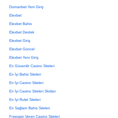
Dumanbet Yeni Giriş
Elexbet
Elexbet Bahis
Elexbet Destek
Elexbet Giriş
Elexbet Güncel
Elexbet Yeni Giriş
En Güvenilir Casino Siteleri
En İyi Bahis Siteleri
En İyi Casino Siteleri
En İyi Casino Siteleri Slotları
En İyi Rulet Siteleri
En Sağlam Bahis Siteleri
Freespin Veren Casino Siteleri