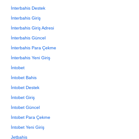
İnterbahis Destek
İnterbahis Giriş
İnterbahis Giriş Adresi
İnterbahis Güncel
İnterbahis Para Çekme
İnterbahis Yeni Giriş
İntobet
İntobet Bahis
İntobet Destek
İntobet Giriş
İntobet Güncel
İntobet Para Çekme
İntobet Yeni Giriş
Jetbahis