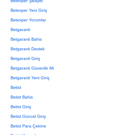
Betexper Şikayet
Betexper Yeni Giriş
Betexper Yorumlar
Betgaranti
Betgaranti Bahis
Betgaranti Destek
Betgaranti Giriş
Betgaranti Güvenilir Mi
Betgaranti Yeni Giriş
Betist
Betist Bahis
Betist Giriş
Betist Güncel Giriş
Betist Para Çekme