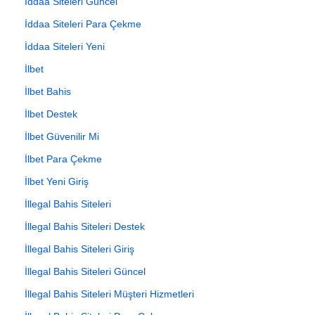
İddaa Siteleri Güncel
İddaa Siteleri Para Çekme
İddaa Siteleri Yeni
İlbet
İlbet Bahis
İlbet Destek
İlbet Güvenilir Mi
İlbet Para Çekme
İlbet Yeni Giriş
İllegal Bahis Siteleri
İllegal Bahis Siteleri Destek
İllegal Bahis Siteleri Giriş
İllegal Bahis Siteleri Güncel
İllegal Bahis Siteleri Müşteri Hizmetleri