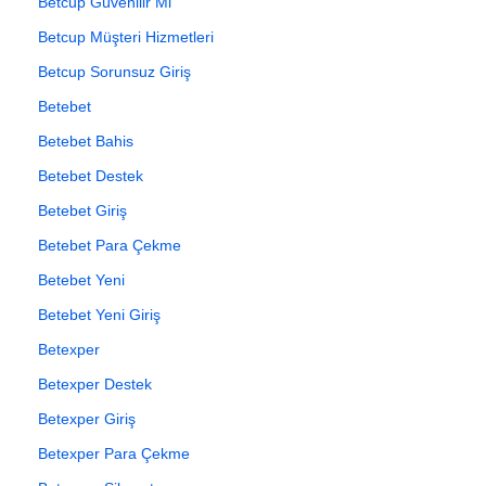
Betcup Güvenilir Mi
Betcup Müşteri Hizmetleri
Betcup Sorunsuz Giriş
Betebet
Betebet Bahis
Betebet Destek
Betebet Giriş
Betebet Para Çekme
Betebet Yeni
Betebet Yeni Giriş
Betexper
Betexper Destek
Betexper Giriş
Betexper Para Çekme