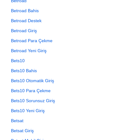
Betroad
Betroad Bahis
Betroad Destek
Betroad Giriş
Betroad Para Çekme
Betroad Yeni Giriş
Bets10
Bets10 Bahis
Bets10 Otomatik Giriş
Bets10 Para Çekme
Bets10 Sorunsuz Giriş
Bets10 Yeni Giriş
Betsat
Betsat Giriş