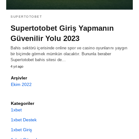
SUPERTOTOBET
Supertotobet Giriş Yapmanın
Güvenilir Yolu 2023
Bahis sektörü içerisinde online spor ve casino oyunlarını yaygın
bir biçimde görmek mümkün olacaktır. Bununla beraber
Supertotobet bahis sitesi de…
4 yıl ago
Arşivler
Ekim 2022
Kategoriler
1xbet
1xbet Destek
1xbet Giriş