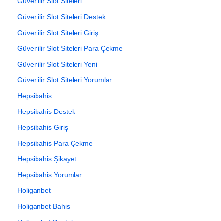
Güvenilir Slot Siteleri
Güvenilir Slot Siteleri Destek
Güvenilir Slot Siteleri Giriş
Güvenilir Slot Siteleri Para Çekme
Güvenilir Slot Siteleri Yeni
Güvenilir Slot Siteleri Yorumlar
Hepsibahis
Hepsibahis Destek
Hepsibahis Giriş
Hepsibahis Para Çekme
Hepsibahis Şikayet
Hepsibahis Yorumlar
Holiganbet
Holiganbet Bahis