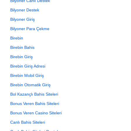
Bilyoner Canlı Destek
Bilyoner Destek
Bilyoner Giriş
Bilyoner Para Çekme
Birebin
Birebin Bahis
Birebin Giriş
Birebin Giriş Adresi
Birebin Mobil Giriş
Birebin Otomatik Giriş
Bol Kazançlı Bahis Siteleri
Bonus Veren Bahis Siteleri
Bonus Veren Casino Siteleri
Canlı Bahis Siteleri