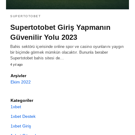
SUPERTOTOBET
Supertotobet Giriş Yapmanın
Güvenilir Yolu 2023
Bahis sektörü içerisinde online spor ve casino oyunlarını yaygın
bir biçimde görmek mümkün olacaktır. Bununla beraber
Supertotobet bahis sitesi de…
4 yıl ago
Arşivler
Ekim 2022
Kategoriler
1xbet
1xbet Destek
1xbet Giriş