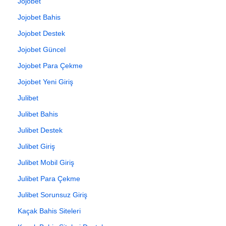
Jojobet
Jojobet Bahis
Jojobet Destek
Jojobet Güncel
Jojobet Para Çekme
Jojobet Yeni Giriş
Julibet
Julibet Bahis
Julibet Destek
Julibet Giriş
Julibet Mobil Giriş
Julibet Para Çekme
Julibet Sorunsuz Giriş
Kaçak Bahis Siteleri