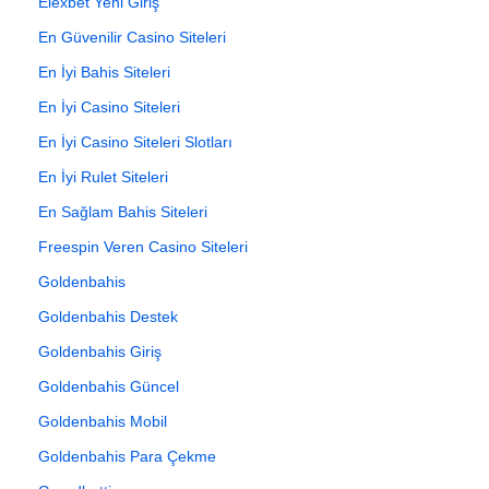
Elexbet Yeni Giriş
En Güvenilir Casino Siteleri
En İyi Bahis Siteleri
En İyi Casino Siteleri
En İyi Casino Siteleri Slotları
En İyi Rulet Siteleri
En Sağlam Bahis Siteleri
Freespin Veren Casino Siteleri
Goldenbahis
Goldenbahis Destek
Goldenbahis Giriş
Goldenbahis Güncel
Goldenbahis Mobil
Goldenbahis Para Çekme