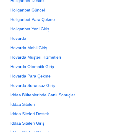
Holiganbet Destek
Holiganbet Güncel
Holiganbet Para Çekme
Holiganbet Yeni Giriş
Hovarda
Hovarda Mobil Giriş
Hovarda Müşteri Hizmetleri
Hovarda Otomatik Giriş
Hovarda Para Çekme
Hovarda Sorunsuz Giriş
İddaa Bültenlerinde Canlı Sonuçlar
İddaa Siteleri
İddaa Siteleri Destek
İddaa Siteleri Giriş