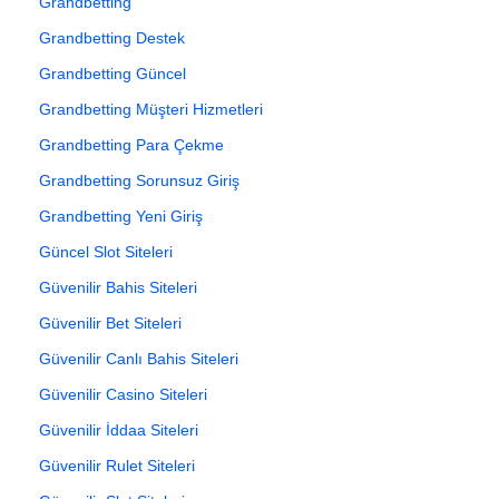
Grandbetting
Grandbetting Destek
Grandbetting Güncel
Grandbetting Müşteri Hizmetleri
Grandbetting Para Çekme
Grandbetting Sorunsuz Giriş
Grandbetting Yeni Giriş
Güncel Slot Siteleri
Güvenilir Bahis Siteleri
Güvenilir Bet Siteleri
Güvenilir Canlı Bahis Siteleri
Güvenilir Casino Siteleri
Güvenilir İddaa Siteleri
Güvenilir Rulet Siteleri