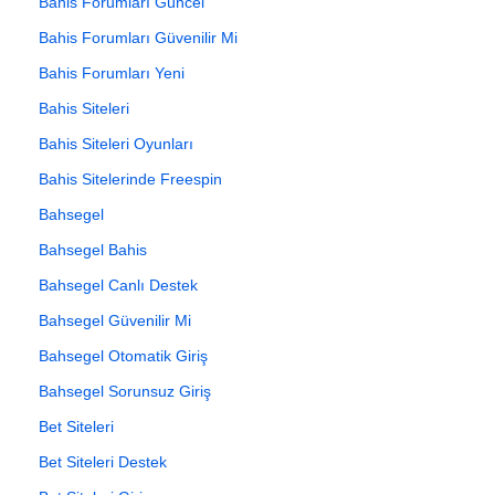
Bahis Forumları Güncel
Bahis Forumları Güvenilir Mi
Bahis Forumları Yeni
Bahis Siteleri
Bahis Siteleri Oyunları
Bahis Sitelerinde Freespin
Bahsegel
Bahsegel Bahis
Bahsegel Canlı Destek
Bahsegel Güvenilir Mi
Bahsegel Otomatik Giriş
Bahsegel Sorunsuz Giriş
Bet Siteleri
Bet Siteleri Destek