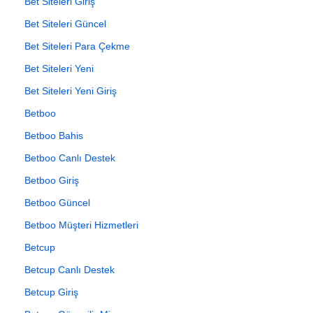
Bet Siteleri Giriş
Bet Siteleri Güncel
Bet Siteleri Para Çekme
Bet Siteleri Yeni
Bet Siteleri Yeni Giriş
Betboo
Betboo Bahis
Betboo Canlı Destek
Betboo Giriş
Betboo Güncel
Betboo Müşteri Hizmetleri
Betcup
Betcup Canlı Destek
Betcup Giriş