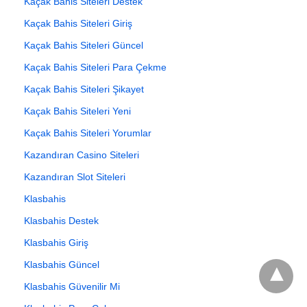
Kaçak Bahis Siteleri Destek
Kaçak Bahis Siteleri Giriş
Kaçak Bahis Siteleri Güncel
Kaçak Bahis Siteleri Para Çekme
Kaçak Bahis Siteleri Şikayet
Kaçak Bahis Siteleri Yeni
Kaçak Bahis Siteleri Yorumlar
Kazandıran Casino Siteleri
Kazandıran Slot Siteleri
Klasbahis
Klasbahis Destek
Klasbahis Giriş
Klasbahis Güncel
Klasbahis Güvenilir Mi