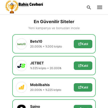
En Güvenilir Siteler
Yeni kampanya ve bonusları incele
Type
Bets10
your
Katıl
searc
20.000₺ + %300 kripto
query
and
hit
enter:
JETBET
Katıl
%325 kripto + 20.000₺
Mobilbahis
Katıl
20.000₺ + %225 kripto
Spino