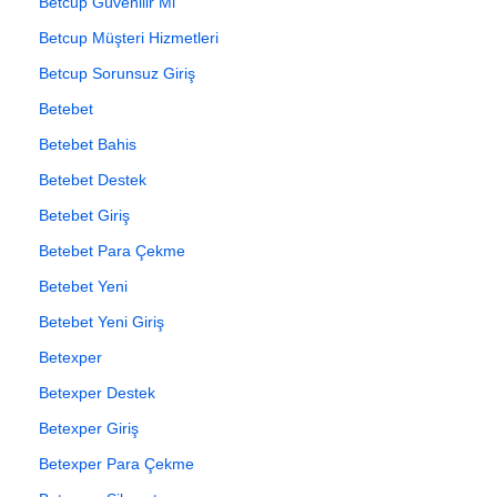
Betcup Güvenilir Mi
Betcup Müşteri Hizmetleri
Betcup Sorunsuz Giriş
Betebet
Betebet Bahis
Betebet Destek
Betebet Giriş
Betebet Para Çekme
Betebet Yeni
Betebet Yeni Giriş
Betexper
Betexper Destek
Betexper Giriş
Betexper Para Çekme