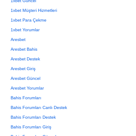
1xbet Güncel
1xbet Müşteri Hizmetleri
1xbet Para Çekme
1xbet Yorumlar
Aresbet
Aresbet Bahis
Aresbet Destek
Aresbet Giriş
Aresbet Güncel
Aresbet Yorumlar
Bahis Forumları
Bahis Forumları Canlı Destek
Bahis Forumları Destek
Bahis Forumları Giriş