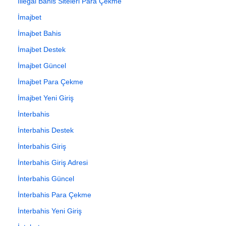
İllegal Bahis Siteleri Para Çekme
İmajbet
İmajbet Bahis
İmajbet Destek
İmajbet Güncel
İmajbet Para Çekme
İmajbet Yeni Giriş
İnterbahis
İnterbahis Destek
İnterbahis Giriş
İnterbahis Giriş Adresi
İnterbahis Güncel
İnterbahis Para Çekme
İnterbahis Yeni Giriş