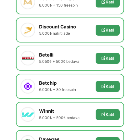
Katıl
8.000₺ + 150 freespin
Discount Casino
Katıl
5.000₺ nakit iade
Betelli
Katıl
5.050₺ + 500₺ bedava
Betchip
Katıl
6.000₺ + 80 freespin
Winnit
Katıl
5.000₺ + 500₺ bedava
Davegas