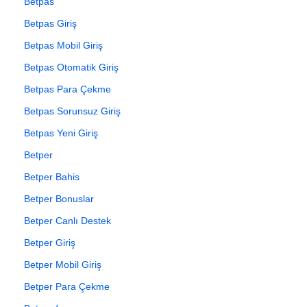
Betpas
Betpas Giriş
Betpas Mobil Giriş
Betpas Otomatik Giriş
Betpas Para Çekme
Betpas Sorunsuz Giriş
Betpas Yeni Giriş
Betper
Betper Bahis
Betper Bonuslar
Betper Canlı Destek
Betper Giriş
Betper Mobil Giriş
Betper Para Çekme